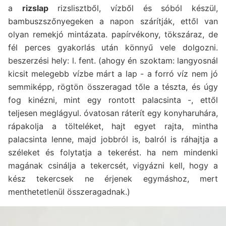
a
rizslap
rizslisztből, vízből és sóból készül,
bambuszszőnyegeken a napon szárítják, ettől van
olyan remekjó mintázata. papírvékony, tökszáraz, de
fél perces gyakorlás után könnyű vele dolgozni.
beszerzési hely: l. fent. (ahogy én szoktam: langyosnál
kicsit melegebb vízbe márt a lap - a forró víz nem jó
semmiképp, rögtön összeragad tőle a tészta, és úgy
fog kinézni, mint egy rontott palacsinta -, ettől
teljesen meglágyul. óvatosan ráterít egy konyharuhára,
rápakolja a tölteléket, hajt egyet rajta, mintha
palacsinta lenne, majd jobbról is, balról is ráhajtja a
széleket és folytatja a tekerést. ha nem mindenki
magának csinálja a tekercsét, vigyázni kell, hogy a
kész tekercsek ne érjenek egymáshoz, mert
menthetetlenül összeragadnak.)