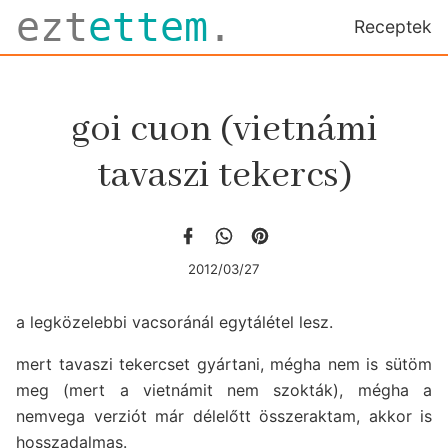
ezt
ettem
.
Receptek
goi cuon (vietnámi
tavaszi tekercs)
2012/03/27
a legközelebbi vacsoránál egytálétel lesz.
mert tavaszi tekercset gyártani, mégha nem is sütöm
meg (mert a vietnámit nem szokták), mégha a
nemvega verziót már délelőtt összeraktam, akkor is
hosszadalmas.