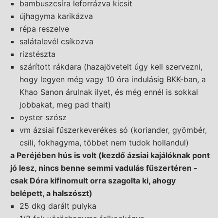
bambuszcsíra leforrázva kicsit
újhagyma karikázva
répa reszelve
salátalevél csíkozva
rizstészta
szárított rákdara (hazajövetelt úgy kell szervezni,
hogy legyen még vagy 10 óra indulásig BKK-ban, a
Khao Sanon árulnak ilyet, és még ennél is sokkal
jobbakat, meg pad thait)
oyster szósz
vm ázsiai fűszerkeverékes só (koriander, gyömbér,
csili, fokhagyma, többet nem tudok hollandul)
a Peréjében hús is volt (kezdő ázsiai kajálóknak pont
jó lesz, nincs benne semmi vadulás fűszertéren -
csak Dóra kifinomult orra szagolta ki, ahogy
belépett, a halszószt)
25 dkg darált pulyka