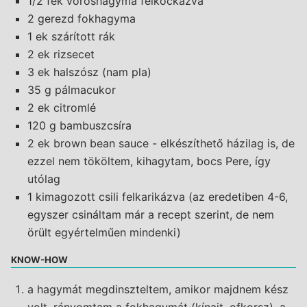
1/2 fek vöröshagyma felkockázva
2 gerezd fokhagyma
1 ek szárított rák
2 ek rizsecet
3 ek halszósz (nam pla)
35 g pálmacukor
2 ek citromlé
120 g bambuszcsíra
2 ek brown bean sauce - elkészíthető házilag is, de
ezzel nem tököltem, kihagytam, bocs Pere, így
utólag
1 kimagozott csili felkarikázva (az eredetiben 4-6,
egyszer csináltam már a recept szerint, de nem
örült egyértelműen mindenki)
KNOW-HOW
a hagymát megdinszteltem, amikor majdnem kész