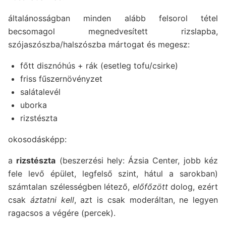
általánosságban minden alább felsorol tétel
becsomagol megnedvesített rizslapba,
szójaszószba/halszószba mártogat és megesz:
főtt disznóhús + rák (esetleg tofu/csirke)
friss fűszernövényzet
salátalevél
uborka
rizstészta
okosodásképp:
a
rizstészta
(beszerzési hely: Ázsia Center, jobb kéz
fele levő épület, legfelső szint, hátul a sarokban)
számtalan szélességben létező,
előfőzött
dolog, ezért
csak
áztatni kell
, azt is csak moderáltan, ne legyen
ragacsos a végére (percek).