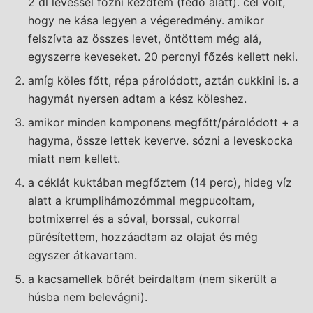
2 dl levessel főzni kezdtem (fedő alatt). cél volt,
hogy ne kása legyen a végeredmény. amikor
felszívta az összes levet, öntöttem még alá,
egyszerre keveseket. 20 percnyi főzés kellett neki.
amíg köles főtt, répa párolódott, aztán cukkini is. a
hagymát nyersen adtam a kész köleshez.
amikor minden komponens megfőtt/párolódott + a
hagyma, össze lettek keverve. sózni a leveskocka
miatt nem kellett.
a céklát kuktában megfőztem (14 perc), hideg víz
alatt a krumplihámozómmal megpucoltam,
botmixerrel és a sóval, borssal, cukorral
pürésítettem, hozzáadtam az olajat és még
egyszer átkavartam.
a kacsamellek bőrét beirdaltam (nem sikerült a
húsba nem belevágni).