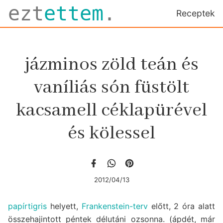
ezt
ettem
.
Receptek
jázminos zöld teán és
vaníliás són füstölt
kacsamell céklapürével
és kölessel
2012/04/13
papírtigris
helyett,
Frankenstein-terv
előtt, 2 óra alatt
összehajintott péntek délutáni ozsonna. (ápdét, már