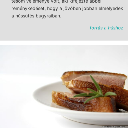
tesóm véleménye volt, aki kifejezte abbéli
reménykedését, hogy a jövőben jobban elmélyedek
a hússütés bugyraiban.
forrás a húshoz