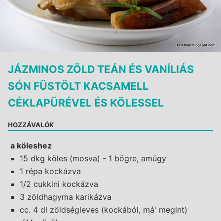
JÁZMINOS ZÖLD TEÁN ÉS VANÍLIÁS
SÓN FÜSTÖLT KACSAMELL
CÉKLAPÜRÉVEL ÉS KÖLESSEL
HOZZÁVALÓK
a köleshez
15 dkg köles (mosva) - 1 bögre, amúgy
1 répa kockázva
1/2 cukkini kockázva
3 zöldhagyma karikázva
cc. 4 dl zöldségleves (kockából, má' megint)