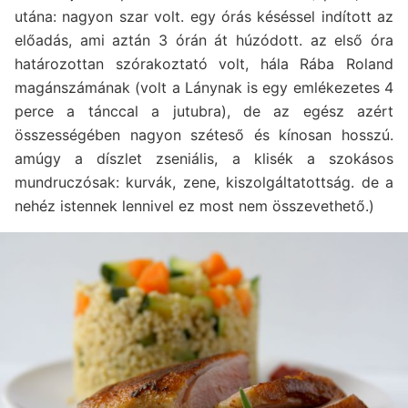
utána: nagyon szar volt. egy órás késéssel indított az
előadás, ami aztán 3 órán át húzódott. az első óra
határozottan szórakoztató volt, hála Rába Roland
magánszámának (volt a Lánynak is egy emlékezetes 4
perce a tánccal a jutubra), de az egész azért
összességében nagyon széteső és kínosan hosszú.
amúgy a díszlet zseniális, a klisék a szokásos
mundruczósak: kurvák, zene, kiszolgáltatottság. de a
nehéz istennek lennivel ez most nem összevethető.)