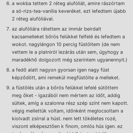
a wokba tettem 2 réteg alufóliát, amire rászórtam
a só-rizs-tea-vanília keveréket. ezt lefedtem újabb
2 réteg alufóliával.
az alufóliára rátettem az immár beirdalt
kacsamelleket bőrös felükkel felfelé és lefedtem a
wokot. nagylángon 10 percig füstöltem (de nem
vettem le a platniról lezárás után sem, úgyhogy a
maradékhő dolgozott még szerintem ugyanennyit.)
a fedő alatt nagyon gyorsan igen nagy füst
képződött, ami remekül megfüstölte a melleket.
a füstölés után a bőrös felükkel lefelé sütöttem
meg őket - igazából nem mértem az időt, addig
sültek, amíg a szalonna rész szép színt nem kapott.
végig mellettük voltam, időnként meglocsoltam a
kiolvadt zsírral a húst. nem lett tökéletes rozé,
viszont elképesztően k finom, omlós hús igen. ez