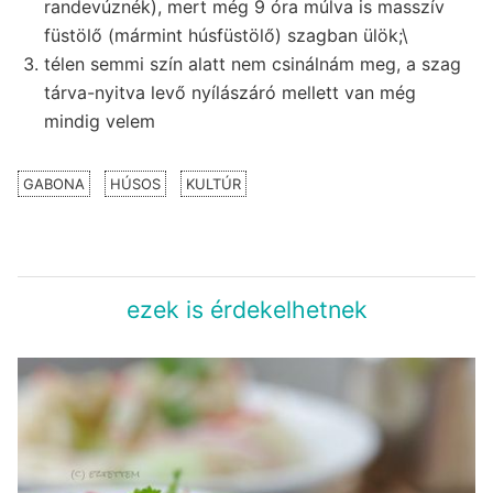
randevúznék), mert még 9 óra múlva is masszív
füstölő (mármint húsfüstölő) szagban ülök;\
télen semmi szín alatt nem csinálnám meg, a szag
tárva-nyitva levő nyílászáró mellett van még
mindig velem
GABONA
HÚSOS
KULTÚR
ezek is érdekelhetnek