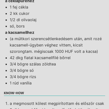
a céklapüréhez
1 fej cékla
2 kk cukor
1/2 dl olivaolaj
só, bors
a kacsamellhez
(a múltkori szerencsétlenkedésem után, amit rozé
kacsamell-ügyben véghez vittem, kicsit
szorongtam. mégiscsak 1000 HUF volt a kacsa)
42 dkg fiatal kacsamellfilé bőrrel
3/4 bögre szálas zöldtea
3/4 bögre só
3/4 bögre rizs
1 rúd vanília
KNOW-HOW
a megmosott kölest megpirítottam és először csak