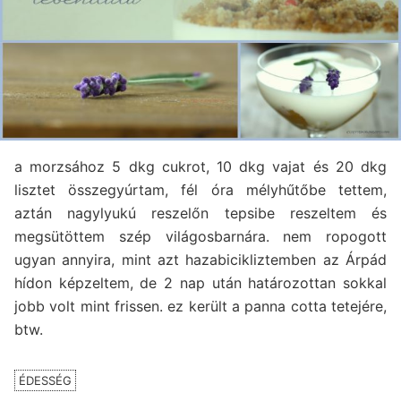
a morzsához 5 dkg cukrot, 10 dkg vajat és 20 dkg
lisztet összegyúrtam, fél óra mélyhűtőbe tettem,
aztán nagylyukú reszelőn tepsibe reszeltem és
megsütöttem szép világosbarnára. nem ropogott
ugyan annyira, mint azt hazabicikliztemben az Árpád
hídon képzeltem, de 2 nap után határozottan sokkal
jobb volt mint frissen. ez került a panna cotta tetejére,
btw.
ÉDESSÉG