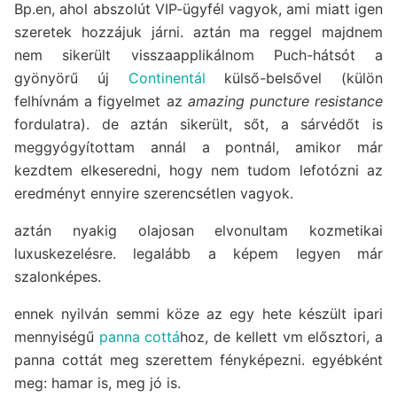
Bp.en, ahol abszolút VIP-ügyfél vagyok, ami miatt igen
szeretek hozzájuk járni. aztán ma reggel majdnem
nem sikerült visszaapplikálnom Puch-hátsót a
gyönyörű új
Continentál
külső-belsővel (külön
felhívnám a figyelmet az
amazing puncture resistance
fordulatra). de aztán sikerült, sőt, a sárvédőt is
meggyógyítottam annál a pontnál, amikor már
kezdtem elkeseredni, hogy nem tudom lefotózni az
eredményt ennyire szerencsétlen vagyok.
aztán nyakig olajosan elvonultam kozmetikai
luxuskezelésre. legalább a képem legyen már
szalonképes.
ennek nyilván semmi köze az egy hete készült ipari
mennyiségű
panna cottá
hoz, de kellett vm elősztori, a
panna cottát meg szerettem fényképezni. egyébként
meg: hamar is, meg jó is.