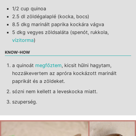
1/2 cup quinoa
2.5 dl zöldégalaplé (kocka, bocs)
8.5 dkg marinált paprika kockára vágva
5 dkg vegyes zöldsaláta (spenót, rukkola,
vízitorma
)
KNOW-HOW
a quinoát
megfőztem
, kicsit hűlni hagytam,
hozzákevertem az apróra kockázott marinált
paprikát és a zöldeket.
sózni nem kellett a leveskocka miatt.
szuperség.