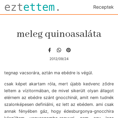
ezt
ettem
.
Receptek
meleg quinoasaláta
2012/09/24
tegnap vacsorára, aztán ma ebédre is végül.
csak képet akartam róla, mert újabb kedvenc ződre
leltem a vízitormában, de mivel sikerült olyan állagot
elérnem az ebédre szánt gnocchinál, amit nem tudnék
szalonképesen definiálni, ez lett az ebédem. ami csak
annak fényében gáz, hogy édesburgonya-gnocchira
készültem vegyesgomba-raguval, nem egy laza