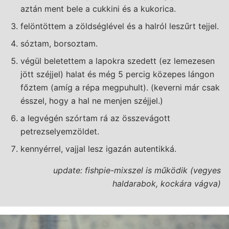
aztán ment bele a cukkini és a kukorica.
felöntöttem a zöldséglével és a halról leszűrt tejjel.
sóztam, borsoztam.
végül beletettem a lapokra szedett (ez lemezesen
jött széjjel) halat és még 5 percig közepes lángon
főztem (amíg a répa megpuhult). (keverni már csak
ésszel, hogy a hal ne menjen széjjel.)
a legvégén szórtam rá az összevágott
petrezselyemzöldet.
kennyérrel, vajjal lesz igazán autentikká.
update: fishpie-mixszel is működik (vegyes
haldarabok, kockára vágva)