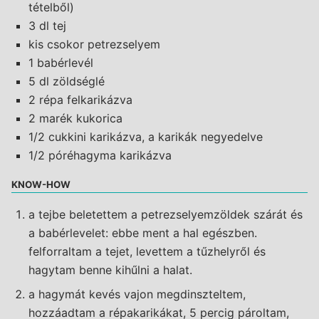
tételből)
3 dl tej
kis csokor petrezselyem
1 babérlevél
5 dl zöldséglé
2 répa felkarikázva
2 marék kukorica
1/2 cukkini karikázva, a karikák negyedelve
1/2 póréhagyma karikázva
KNOW-HOW
a tejbe beletettem a petrezselyemzöldek szárát és
a babérlevelet: ebbe ment a hal egészben.
felforraltam a tejet, levettem a tűzhelyről és
hagytam benne kihűlni a halat.
a hagymát kevés vajon megdinszteltem,
hozzáadtam a répakarikákat, 5 percig pároltam,