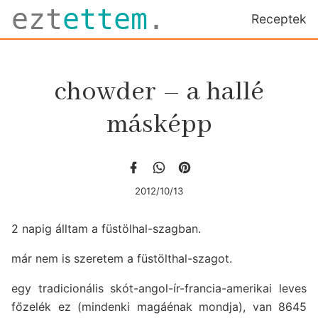
ezt
ettem
.
Receptek
chowder – a hallé
másképp
2012/10/13
2 napig álltam a füstölhal-szagban.
már nem is szeretem a füstölthal-szagot.
egy tradicionális skót-angol-ír-francia-amerikai leves
főzelék ez (mindenki magáénak mondja), van 8645