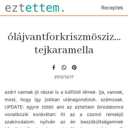
ezt
ettem
.
Receptek
ólájvantforkriszmösziz...​
tejkaramella
2012/12/17
azért vannak jó részei is a külföldi létnek. (ja, vannak,
most, hogy így jobban utánagondolok. számosak.
UPDATE:
egyre több
) ami az eztettem birodalomra
vonatkozik konkrétan: itt az a csomó remekjó
szakirodalom: nyilván az én beszűkültségemnek