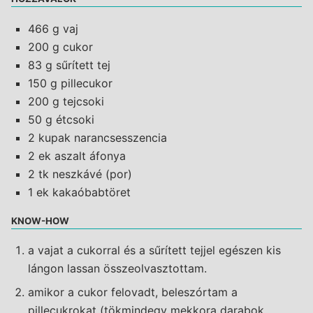
466 g vaj
200 g cukor
83 g sűrített tej
150 g pillecukor
200 g tejcsoki
50 g étcsoki
2 kupak narancsesszencia
2 ek aszalt áfonya
2 tk neszkávé (por)
1 ek kakaóbabtöret
KNOW-HOW
a vajat a cukorral és a sűrített tejjel egészen kis
lángon lassan összeolvasztottam.
amikor a cukor felovadt, beleszórtam a
pillecukrokat (tökmindegy mekkora darabok,