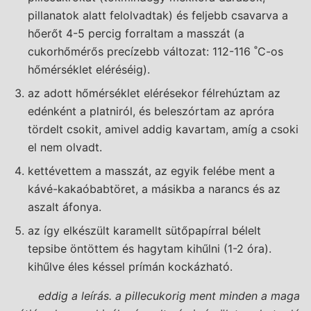
pillanatok alatt felolvadtak) és feljebb csavarva a
hőerőt 4-5 percig forraltam a masszát (a
cukorhőmérős precízebb változat: 112-116 ˚C-os
hőmérséklet eléréséig).
az adott hőmérséklet elérésekor félrehúztam az
edénként a platniról, és beleszórtam az apróra
tördelt csokit, amivel addig kavartam, amíg a csoki
el nem olvadt.
kettévettem a masszát, az egyik felébe ment a
kávé-kakaóbabtöret, a másikba a narancs és az
aszalt áfonya.
az így elkészült karamellt sütőpapírral bélelt
tepsibe öntöttem és hagytam kihűlni (1-2 óra).
kihűlve éles késsel prímán kockázható.
eddig a leírás. a pillecukorig ment minden a maga