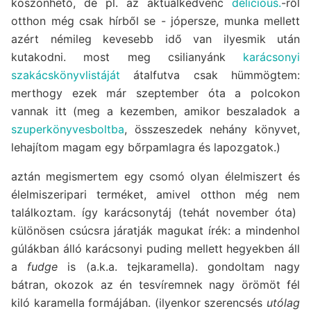
köszönhető, de pl. az aktuálkedvenc
delicious.
-ről
otthon még csak hírből se - jópersze, munka mellett
azért némileg kevesebb idő van ilyesmik után
kutakodni. most meg csilianyánk
karácsonyi
szakácskönyvlistáját
átalfutva csak hümmögtem:
merthogy ezek már szeptember óta a polcokon
vannak itt (meg a kezemben, amikor beszaladok a
szuperkönyvesboltba
, összeszedek nehány könyvet,
lehajítom magam egy bőrpamlagra és lapozgatok.)
aztán megismertem egy csomó olyan élelmiszert és
élelmiszeripari terméket, amivel otthon még nem
találkoztam. így karácsonytáj (tehát november óta)
különösen csúcsra járatják magukat írék: a mindenhol
gúlákban álló karácsonyi puding mellett hegyekben áll
a
fudge
is (a.k.a. tejkaramella). gondoltam nagy
bátran, okozok az én tesvíremnek nagy örömöt fél
kiló karamella formájában. (ilyenkor szerencsés
utólag