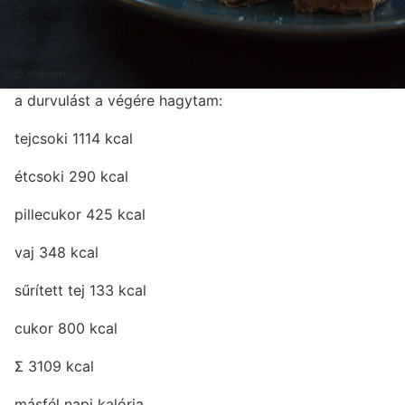
a durvulást a végére hagytam:
tejcsoki 1114 kcal
étcsoki 290 kcal
pillecukor 425 kcal
vaj 348 kcal
sűrített tej 133 kcal
cukor 800 kcal
Σ 3109 kcal
másfél napi kalória.