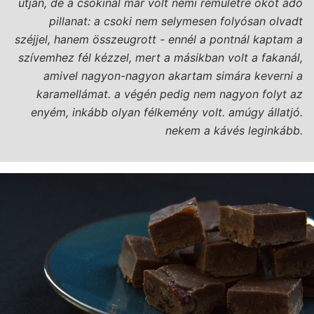
útján, de a csokinál már volt némi rémületre okot adó
pillanat: a csoki nem selymesen folyósan olvadt
széjjel, hanem összeugrott - ennél a pontnál kaptam a
szívemhez fél kézzel, mert a másikban volt a fakanál,
amivel nagyon-nagyon akartam simára keverni a
karamellámat. a végén pedig nem nagyon folyt az
enyém, inkább olyan félkemény volt. amúgy állatjó.
nekem a kávés leginkább.