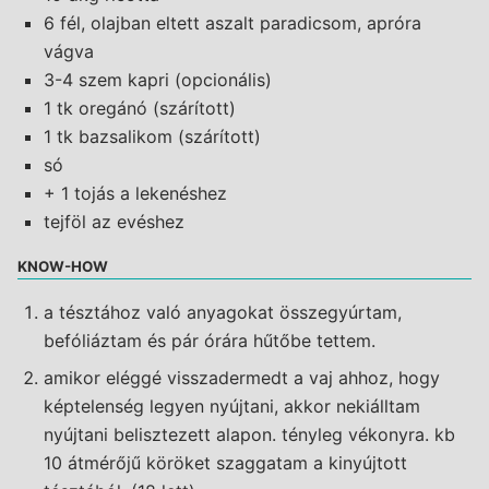
6 fél, olajban eltett aszalt paradicsom, apróra
vágva
3-4 szem kapri (opcionális)
1 tk oregánó (szárított)
1 tk bazsalikom (szárított)
só
+ 1 tojás a lekenéshez
tejföl az evéshez
KNOW-HOW
a tésztához való anyagokat összegyúrtam,
befóliáztam és pár órára hűtőbe tettem.
amikor eléggé visszadermedt a vaj ahhoz, hogy
képtelenség legyen nyújtani, akkor nekiálltam
nyújtani belisztezett alapon. tényleg vékonyra. kb
10 átmérőjű köröket szaggatam a kinyújtott