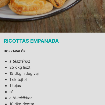
RICOTTÁS EMPANADA
HOZZÁVALÓK
a tésztához
25 dkg liszt
15 dkg hideg vaj
1 ek tejföl
1 tojás
só
a töltelékhez
10 dkg ricotta