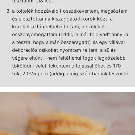
tésztából. (18 lett)
a töltelék hozzávalóit összekevertem, megsóztam
és elosztottam a kiszaggatott körök közt. a
köröket aztán félbehajtottam, a széleket
összenyomogattam (eddigre már felolvadt annyira
a tészta, hogy simán összeragadt) és egy villával
dekorációs csíkokat nyomtam rá (ami a sülés
végére eltűnt - nem feltétlenül fogok legközelebb
tökölődni vele). lekentem e tojással őket és 170
fok, 20-25 perc (addig, amíg szép barnák lesznek).