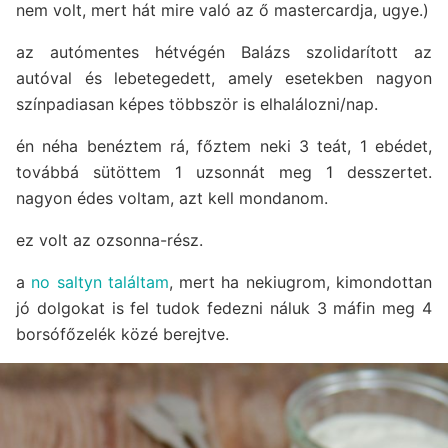
nem volt, mert hát mire való az ő mastercardja, ugye.)
az autómentes hétvégén Balázs szolidarított az
autóval és lebetegedett, amely esetekben nagyon
színpadiasan képes többször is elhalálozni/nap.
én néha benéztem rá, főztem neki 3 teát, 1 ebédet,
továbbá sütöttem 1 uzsonnát meg 1 desszertet.
nagyon édes voltam, azt kell mondanom.
ez volt az ozsonna-rész.
a
no saltyn találtam
, mert ha nekiugrom, kimondottan
jó dolgokat is fel tudok fedezni náluk 3 máfin meg 4
borsófőzelék közé berejtve.