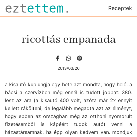
ezt
ettem
.
Receptek
ricottás empanada
2013/03/26
a kisautó kuplungja egy hete azt mondta, hogy heló. a
bácsi a szervízben még ennél is tudott jobbat: 380.
lesz az ára (a kisautó 400 volt, azóta már 2x ennyit
kellett rákölteni, de legalább megadta azt az élményt,
hogy ebben az országban még az otthoni nyomorult
fizetésemből is kápéért tudok autót venni a
házastársamnak. ha épp olyan kedvem van. mondjuk