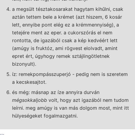
a megsült tésztakosarakat hagytam kihűlni, csak
aztán tettem bele a krémet (azt hiszem, 6 kosár
lett, ennyibe pont elég ez a krémmennyiség), a
tetejére ment az eper. a cukorszórás el nem
rontotta, de igazából csak a kép kedvéért lett
(amúgy is fruktóz, ami rögvest elolvadt, amint
epret ért, úgyhogy remek sztájlingötletnek
bizonyult).
í­z: remekpompásszuperjó - pedig nem is szeretem
a kecskesajtot.
és még: másnap az íze annyira durván
mégsokkaljobb
volt, hogy azt igazából nem tudom
leí­rni. meg amúgy is van más dolgom most, mint itt
hülyeségeket fogalmazgatni.