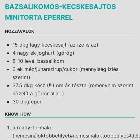
BAZSALIKOMOS-KECSKESAJTOS
MINITORTA EPERREL
HOZZÁVALÓK
15 dkg lágy kecskesajt (az íze is az)
4 nagy ek joghurt (görög)
8-10 levél bazsalikom
3 ek méz/juharszirup/cukor (mennyiség í­zlés
szerint)
37.5 dkg kész (!!!) omlós tészta (reményeim szerint
közelí­t a gödör alja...)
30 dkg eper
KNOW-HOW
a ready-to-make
(nemcsináloktöbbetilyet#nemcsináloktöbbetilyet#de