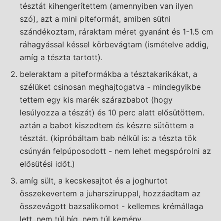
tésztát kihengerí­tettem (amennyiben van ilyen
szó), azt a mini piteformát, amiben sütni
szándékoztam, ráraktam méret gyanánt és 1-1.5 cm
ráhagyással késsel körbevágtam (ismételve addig,
amí­g a tészta tartott).
beleraktam a piteformákba a tésztakarikákat, a
szélüket csi­nosan meghajtogatva - mindegyikbe
tettem egy kis marék szárazbabot (hogy
lesúlyozza a tészát) és 10 perc alatt elősütöttem.
aztán a babot kiszedtem és készre sütöttem a
tésztát. (kipróbáltam bab nélkül is: a tészta tök
csúnyán felpúposodott - nem lehet megspórolni az
elősütési időt.)
amíg sült, a kecskesajtot és a joghurtot
összekevertem a juharsziruppal, hozzáadtam az
összevágott bazsalikomot - kellemes krémállaga
lett, nem túl hí­g, nem túl kemény.