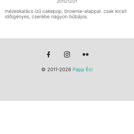
2015/12/21
mézeskalács ízű cakepop, brownie-alappal. csak kicsit
időigényes, cserébe nagyon bűbájos.
© 2011-2026
Papp Éci