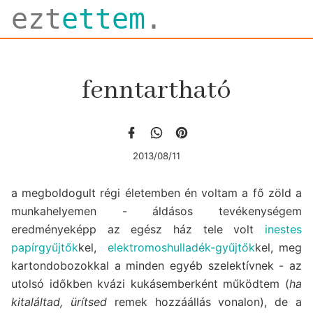
ezt
ettem
.
fenntartható
2013/08/11
a megboldogult régi életemben én voltam a fő zöld a
munkahelyemen - áldásos tevékenységem
eredményeképp az egész ház tele volt
inestes
papírgyűjtők
kel,
elektromoshulladék-gyűjtők
kel, meg
kartondobozokkal a minden egyéb szelektívnek - az
utolsó időkben kvázi kukásemberként működtem (
ha
kitaláltad, ürítsed
remek hozzáállás vonalon), de a