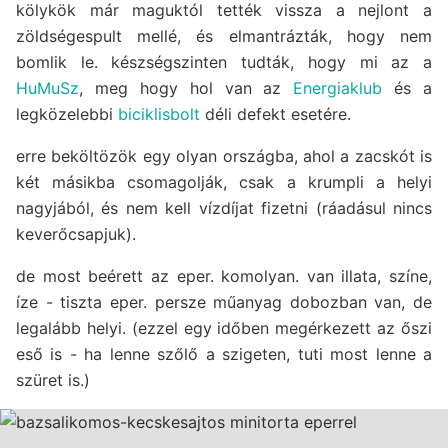
kölykök már maguktól tették vissza a nejlont a
zöldségespult mellé, és elmantrázták, hogy nem
bomlik le. készségszinten tudták, hogy mi az a
HuMuSz
, meg hogy hol van az
Energiaklub
és a
legközelebbi
biciklisbolt
déli defekt esetére.
erre beköltözök egy olyan országba, ahol a zacskót is
két másikba csomagolják, csak a krumpli a helyi
nagyjából, és nem kell vízdíjat fizetni (ráadásul nincs
keverőcsapjuk).
de most beérett az eper. komolyan. van illata, színe,
íze - tiszta eper. persze műanyag dobozban van, de
legalább helyi. (ezzel egy időben megérkezett az őszi
eső is - ha lenne szőlő a szigeten, tuti most lenne a
szüret is.)