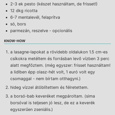
2-3 ek pesto (készet használtam, de frisset!)
12 dkg ricotta
6-7 mentalevél, felaprítva
só, bors
parmezán, reszelve - opcionális
KNOW-HOW
a lasagne-lapokat a rövidebb oldalukon 1.5 cm-es
csíkokra metéltem és forrásban levő vízben 3 perc
alatt megfőztem. (még egyszer: frisset használtam!
a lidlben épp olasz-hét volt, 1 euró volt egy
csomaggal - nem bírtam otthagyni.)
hideg vízzel átöblítettem és félretettem.
a borsó-bab keveréket megpároltam. (sima
borsóval is teljesen jó lesz, de ez a keverék
egyszerűen zseniális.)