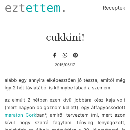
ezt
ettem
.
Receptek
cukkini!
2015/06/17
alább egy annyira elképesztően jó tészta, amitől még
így 2 hét távlatából is könnybe lábad a szemem.
az elmúlt 2 hétben ezen kívül jobbára kész kaja volt
(mert nagyon dolgoznom kellett), egy átfagyoskodott
maraton Cork
ban*, amiről terveztem írni, mert azon
kívül hogy szarrá fagytam, tényleg lenyűgözött,
leginkább az élboly száguldása a 39. kilométernél is