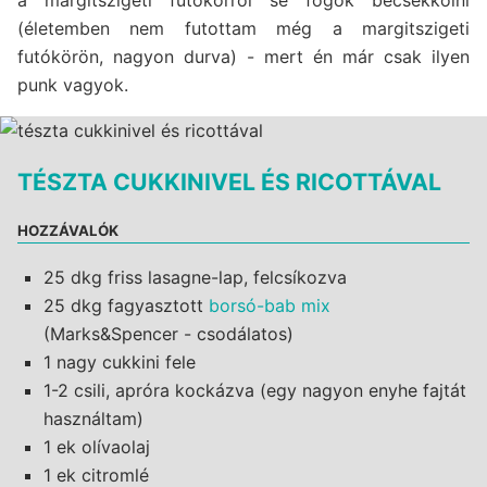
(életemben nem futottam még a margitszigeti
futókörön, nagyon durva) - mert én már csak ilyen
punk vagyok.
TÉSZTA CUKKINIVEL ÉS RICOTTÁVAL
HOZZÁVALÓK
25 dkg friss lasagne-lap, felcsíkozva
25 dkg fagyasztott
borsó-bab mix
(Marks&Spencer - csodálatos)
1 nagy cukkini fele
1-2 csili, apróra kockázva (egy nagyon enyhe fajtát
használtam)
1 ek olívaolaj
1 ek citromlé