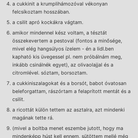
a cukkinit a krumplihámozóval vékonyan
felcsíkoztam hosszában.
a csilit apró kockákra vágtam.
amikor mindennel kész voltam, a tésztát
összekevertem a pestoval (fontos a minősége,
mivel elég hangsúlyos ízelem - én a lidl.ben
kapható kis üvegessel pl. nem próbálnám meg,
inkább csinálnék egyet), az olivaolajjal és a
citromlével. sóztam, borsoztam.
a cukkiniszalagokat és a borsót, babot óvatosan
beleforgattam, rászórtam a felaprított mentát és a
csilit.
a ricottát külön tettem az asztalra, azt mindenki
magának tette rá.
(mivel a boltba menet eszembe jutott, hogy ma
mindenképp húst kell ennem, sütöttem mellé még