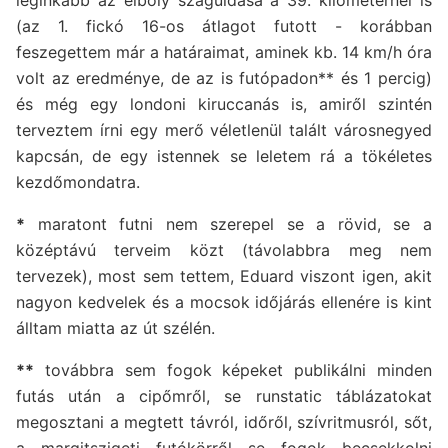
(az 1. fickó 16-os átlagot futott - korábban
feszegettem már a határaimat, aminek kb. 14 km/h óra
volt az eredménye, de az is futópadon** és 1 percig)
és még egy londoni kiruccanás is, amiről szintén
terveztem írni egy merő véletlenül talált városnegyed
kapcsán, de egy istennek se leletem rá a tökéletes
kezdőmondatra.
*
maratont futni nem szerepel se a rövid, se a
középtávú terveim közt (távolabbra meg nem
tervezek), most sem tettem, Eduard viszont igen, akit
nagyon kedvelek és a mocsok időjárás ellenére is kint
álltam miatta az út szélén.
**
továbbra sem fogok képeket publikálni minden
futás után a cipőmről, se runstatic táblázatokat
megosztani a megtett távról, időről, szívritmusról, sőt,
a margitszigeti futókörről se fogok becsekkolni