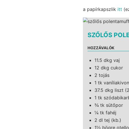
a papírkapszlik
itt
(e
SZŐLŐS POL
HOZZÁVALÓK
11.5 dkg vaj
12 dkg cukor
2 tojás
1 tk vaníliakivo
37.5 dkg liszt 
1 tk szódabika
¾ tk sütőpor
¼ tk fahéj
2 dl tej (kb.)
1½ bögre otell