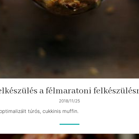
elkészülés a félmaratoni felkészülés
2018/11/25
optimalizált túrós, cukkinis muffin.