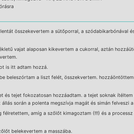
zórásra
polentát összekevertem a sütőporral, a szódabikarbónával és 
letű vajat alaposan kikevertem a cukorral, aztán hozzáüt
evertem.
ot is itt adtam hozzá.
be beleszórtam a liszt felét, összekvertem. hozzáöntöttem a 
et és tejet fokozatosan hozzáadtam. a tejet soknak ítéltem 
állás során a polenta megszívja magát és simán felveszi a 
 félretettem, amíg a szőlőt kimagoztam (!!!) és a processz
zőlőt belekevertem a masszába.