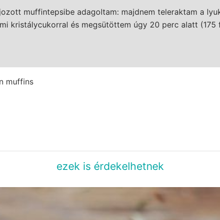
jozott muffintepsibe adagoltam: majdnem teleraktam a lyuk
 kristálycukorral és megsütöttem úgy 20 perc alatt (175 f
ezek is érdekelhetnek