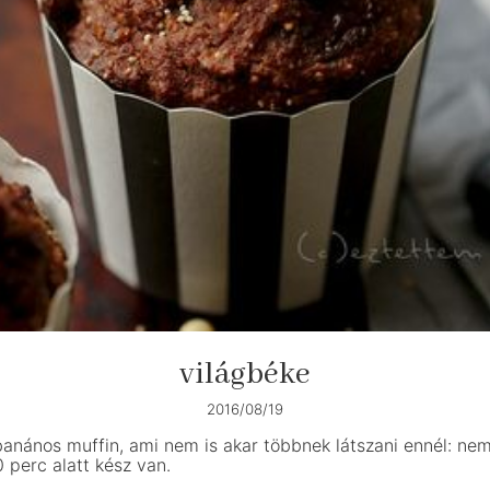
világbéke
2016/08/19
banános muffin, ami nem is akar többnek látszani ennél: nem
 perc alatt kész van.