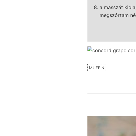
a masszát kiola
megszórtam némi
MUFFIN