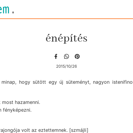
em
.
énépítés
2015/10/26
 minap, hogy sütött egy új süteményt, nagyon istenifino
k most hazamenni.
m fényképezni.
rajongója volt az eztettemnek. [szmájli]