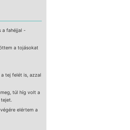
a fahéjjal -
öttem a tojásokat
tej felét is, azzal
meg, túl híg volt a
tejet.
 végére elértem a