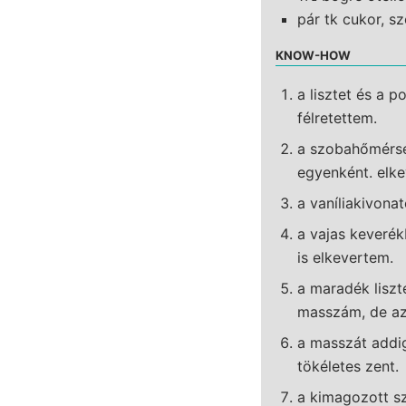
pár tk cukor, s
KNOW-HOW
a lisztet és a 
félretettem.
a szobahőmérsék
egyenként. elk
a vaníliakivonat
a vajas keverék
is elkevertem.
a maradék liszt
masszám, de az 
a masszát addig
tökéletes zent.
a kimagozott s