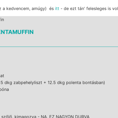
z a kedvencem, amúgy) és
itt
- de ezt tán' felesleges is vo
ENTAMUFFIN
nat
(25 dkg zabpehelyliszt + 12.5 dkg polenta bontásban)
rbóna
o szőlő, kimagozva - NA, EZ NAGYON DURVA