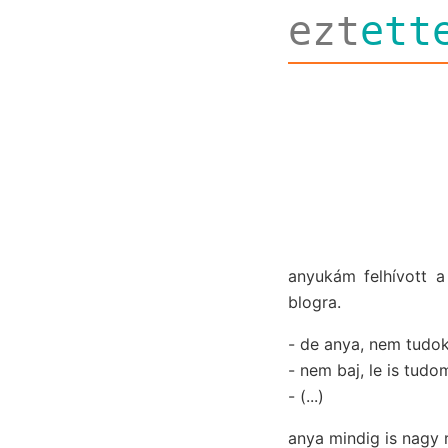
ezt
ett
anyukám felhívott a
blogra.
- de anya, nem tudo
- nem baj, le is tudo
- (...)
anya mindig is nagy 