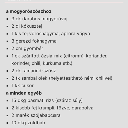
a mogyorószószhoz
3 ek darabos mogyoróvaj
2 dl kókusztej
1 kis fej vöröshagyma, apróra vágva
3 gerezd fokhagyma
2 cm gyömbér
1 ek szárított ázsia-mix (citromfű, koriander,
korinder, chili, kurkuma stb.)
2 ek tamarind-szósz
2 tk sambal olek (helyettesíthető némi chilivel)
1 kk cukor
a minden egyéb
15 dkg basmati rizs (száraz súly)
2 kisebb fej krumpli, főzve, darabolva
2 marék szójababcsíra
10 dkg zöldbab