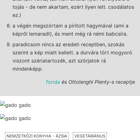
tojás - de nem akartam, ezért ilyen lett. csodálatos
ez.)
a végén megszórtam a pirított hagymával (ami a
képről lemaradt), és ment még rá némi babcsíra.
paradicsom nincs az eredeti receptben, szokás
szerint a kép miatt kellett. a durvára tört mogyoró
viszont szériatartozék, azt szórjatok rá
mindenképp.
forrás
és Ottolenghi Plenty-s receptje
NEMZETKÖZI KONYHA - ÁZSIA
VEGETÁRIÁNUS