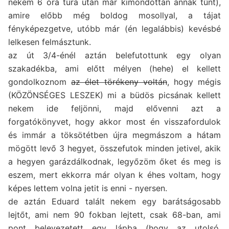
nekem 6 óra túra után már kimondottan annak tűnt),
amire előbb még boldog mosollyal, a tájat
fényképezgetve, utóbb már (én legalábbis) kevésbé
lelkesen felmásztunk.
az út 3/4-énél aztán belefutottunk egy olyan
szakadékba, ami előtt mélyen (hehe) el kellett
gondolkoznom
az élet törékeny voltán
, hogy mégis
(KÖZÖNSÉGES LESZEK) mi a büdös picsának kellett
nekem ide feljönni, majd elővenni azt a
forgatókönyvet, hogy akkor most én visszafordulok
és immár a töksötétben újra megmászom a hátam
mögött levő 3 hegyet, összefutok minden jetivel, akik
a hegyen garázdálkodnak, legyőzöm őket és meg is
eszem, mert ekkorra már olyan k éhes voltam, hogy
képes lettem volna jetit is enni - nyersen.
de aztán Eduard talált nekem egy barátságosabb
lejtőt, ami nem 90 fokban lejtett, csak 68-ban, ami
pont belevezetett egy lápba (hogy az utolsó,