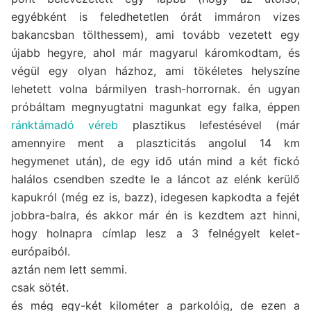
egyébként is feledhetetlen órát immáron vizes
bakancsban tölthessem), ami tovább vezetett egy
újabb hegyre, ahol már magyarul káromkodtam, és
végül egy olyan házhoz, ami tökéletes helyszíne
lehetett volna bármilyen trash-horrornak. én ugyan
próbáltam megnyugtatni magunkat egy falka, éppen
ránktámadó véreb
plasztikus lefestésével (már
amennyire ment a plaszticitás angolul 14 km
hegymenet után), de egy idő után mind a két fickó
halálos csendben szedte le a láncot az elénk kerülő
kapukról (még ez is, bazz), idegesen kapkodta a fejét
jobbra-balra, és akkor már én is kezdtem azt hinni,
hogy holnapra címlap lesz a 3 felnégyelt kelet-
európaiból.
aztán nem lett semmi.
csak sötét.
és még egy-két kilométer a parkolóig, de ezen a