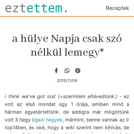
ezt
ettem
.
Receptek
a hülye Napja csak szó
nélkül lemegy*
2015/11/04
i think we've got lost (=szerintem eltévedtünk.)
- ez
volt az első mondat úgy 1 órája, amiben mind a
hárman egyetértettünk. de addigra már mögöttünk
volt 3 hegy (
igazi hegyek
, mármint, benne vannak az ír
top14ben, és oké, hogy a wiki szerint nem kihívás, de