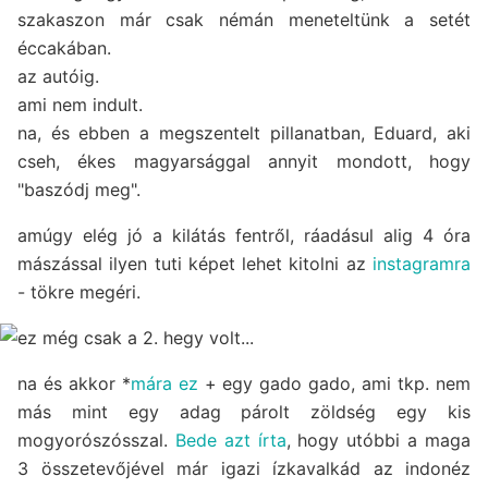
szakaszon már csak némán meneteltünk a setét
éccakában.
az autóig.
ami nem indult.
na, és ebben a megszentelt pillanatban, Eduard, aki
cseh, ékes magyarsággal annyit mondott, hogy
"baszódj meg".
amúgy elég jó a kilátás fentről, ráadásul alig 4 óra
mászással ilyen tuti képet lehet kitolni az
instagramra
- tökre megéri.
na és akkor *
mára ez
+ egy gado gado, ami tkp. nem
más mint egy adag párolt zöldség egy kis
mogyorószósszal.
Bede azt írta
, hogy utóbbi a maga
3 összetevőjével már igazi ízkavalkád az indonéz