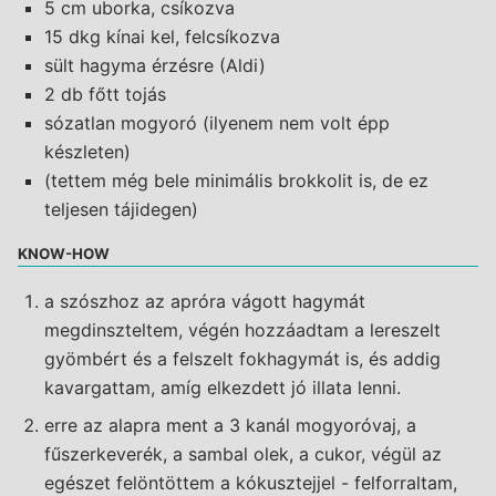
5 cm uborka, csíkozva
15 dkg kínai kel, felcsíkozva
sült hagyma érzésre (Aldi)
2 db főtt tojás
sózatlan mogyoró (ilyenem nem volt épp
készleten)
(tettem még bele minimális brokkolit is, de ez
teljesen tájidegen)
KNOW-HOW
a szószhoz az apróra vágott hagymát
megdinszteltem, végén hozzáadtam a lereszelt
gyömbért és a felszelt fokhagymát is, és addig
kavargattam, amíg elkezdett jó illata lenni.
erre az alapra ment a 3 kanál mogyoróvaj, a
fűszerkeverék, a sambal olek, a cukor, végül az
egészet felöntöttem a kókusztejjel - felforraltam,