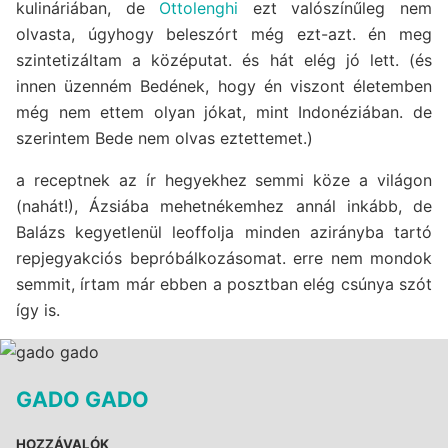
kulináriában, de
Ottolenghi
ezt valószínűleg nem
olvasta, úgyhogy beleszórt még ezt-azt. én meg
szintetizáltam a középutat. és hát elég jó lett. (és
innen üzenném Bedének, hogy én viszont életemben
még nem ettem olyan jókat, mint Indonéziában. de
szerintem Bede nem olvas eztettemet.)
a receptnek az ír hegyekhez semmi köze a világon
(nahát!), Ázsiába mehetnékemhez annál inkább, de
Balázs kegyetlenül leoffolja minden azirányba tartó
repjegyakciós bepróbálkozásomat. erre nem mondok
semmit, írtam már ebben a posztban elég csúnya szót
így is.
GADO GADO
HOZZÁVALÓK