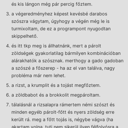
és kis lángon még pár percig főztem.
a végeredményhez képest kevésbé darabos
szószra vágytam, úgyhogy a végén még le is
turmixoltam, de ez a programpont nyugodtan
skippelhető.
és itt tkp meg is állhatnánk, mert a párolt
zöldségek gyakorlatilag bármilyen kombinációban
alárakhatók a szósznak. merthogy a gado gadoban
a szószé a főszerep - ha az el van találva, nagy
probléma már nem lehet.
a rizst, a krumplit és a tojást megfőztem.
a zöldbabot és a brokkolit megpároltam.
tálalásnál a rizsalapra rámertem némi szószt és
minden egyéb párolt-főtt és nyers zöldség erre
került rá. meg a főtt tojás is, négybe vágva (ha
akartam volna, tuti nem sikerül ilyen félfolyósra a