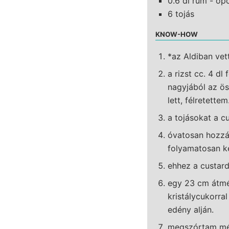
0.6 dl rum - opc
6 tojás
KNOW-HOW
*az Aldiban vet
a rizst cc. 4 d
nagyjából az ö
lett, félretettem
a tojásokat a cu
óvatosan hozzáö
folyamatosan ke
ehhez a custar
egy 23 cm átmé
kristálycukorral
edény alján.
megszórtam még