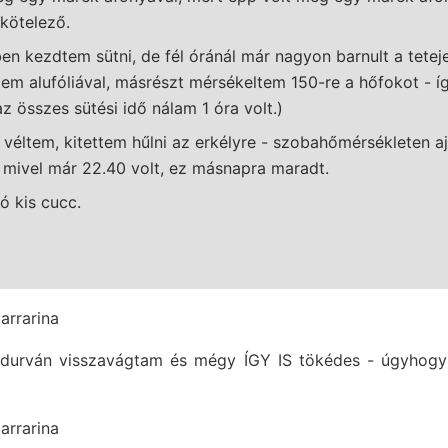
kötelező.
en kezdtem sütni, de fél óránál már nagyon barnult a tete
em alufóliával, másrészt mérsékeltem 150-re a hőfokot - í
z összes sütési idő nálam 1 óra volt.)
véltem, kitettem hűlni az erkélyre - szobahőmérsékleten aj
 mivel már 22.40 volt, ez másnapra maradt.
ó kis cucc.
n durván visszavágtam és mégy ÍGY IS tökédes - úgyhogy