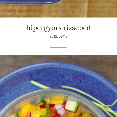
hipergyors rizsebéd
2012/09/18