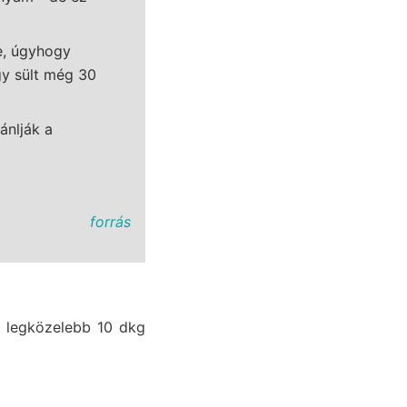
je, úgyhogy
gy sült még 30
ánlják a
forrás
 legközelebb 10 dkg