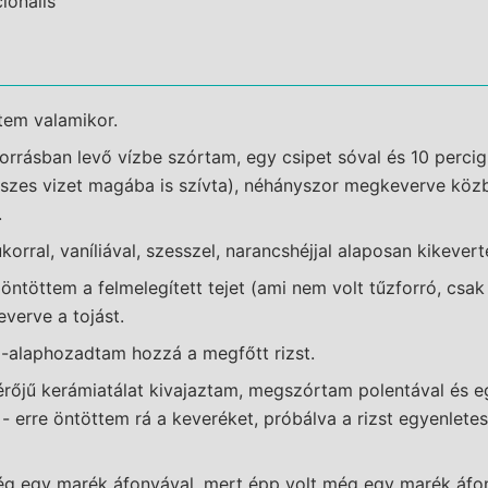
ionális
tem valamikor.
l forrásban levő vízbe szórtam, egy csipet sóval és 10 perci
sszes vizet magába is szívta), néhányszor megkeverve köz
.
korral, vaníliával, szesszel, narancshéjjal alaposan kikever
ntöttem a felmelegített tejet (ami nem volt tűzforró, csa
verve a tojást.
d-alaphozadtam hozzá a megfőtt rizst.
rőjű kerámiatálat kivajaztam, megszórtam polentával és e
 - erre öntöttem rá a keveréket, próbálva a rizst egyenletes
 egy marék áfonyával, mert épp volt még egy marék áfo