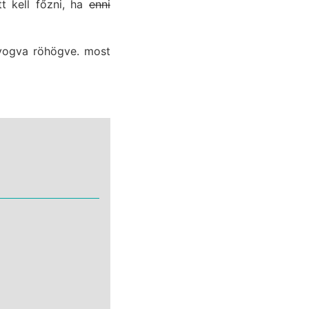
t kell főzni, ha
enni
nyogva röhögve. most