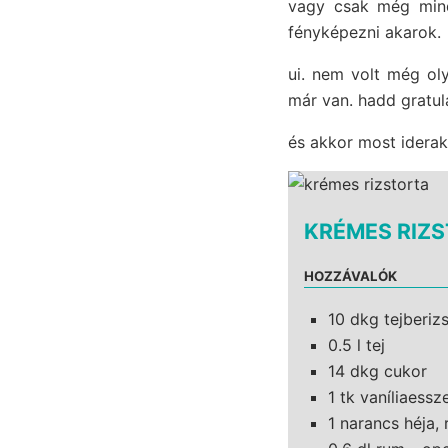
vagy csak még mind
fényképezni akarok.
ui. nem volt még ol
már van. hadd gratulá
és akkor most iderako
KRÉMES RIZ
HOZZÁVALÓK
10 dkg tejberiz
0.5 l tej
14 dkg cukor
1 tk vaníliaessz
1 narancs héja, 