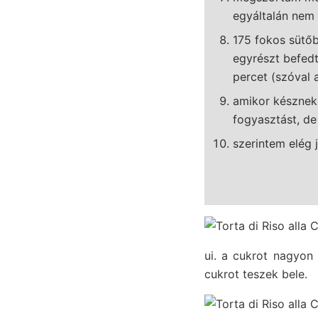
egyáltalán nem 
175 fokos sütőb
egyrészt befedt
percet (szóval a
amikor késznek 
fogyasztást, de
szerintem elég j
ui. a cukrot nagyo
cukrot teszek bele.