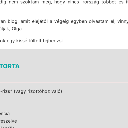
ig nem szoktam meg, hogy nincs Írország többet és it
yan blog, amit elejétől a végéig egyben olvastam el, vin
ljak, Olga.
k egy kissé túltolt tejberizst.
STORTA
s-rizs* (vagy rizottóhoz való)
encia
reszelve