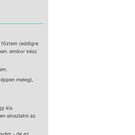
g főztem (eddigre
ben. amikor kész
tem.
k éppen meleg),
gy kis
en eloszlatni az
nyám - de ez