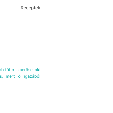
Receptek
b több ismerőse, aki
és, mert ő igazából