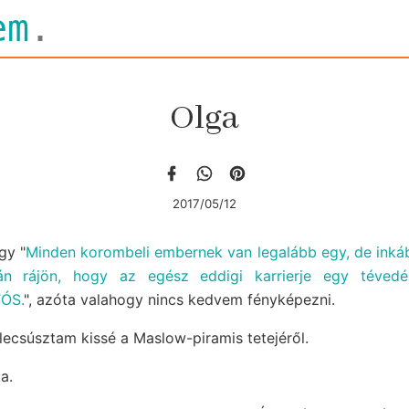
em
.
Olga
2017/05/12
gy "
Minden korombeli embernek van legalább egy, de inkáb
án rájön, hogy az egész eddigi karrierje egy téved
TÓS.
", azóta valahogy nincs kedvem fényképezni.
 lecsúsztam kissé a Maslow-piramis tetejéről.
a.