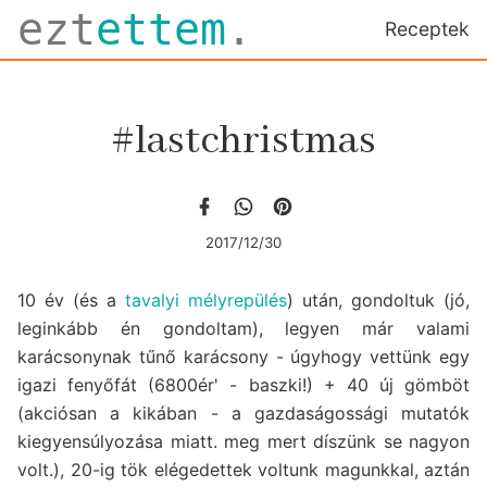
ezt
ettem
.
Receptek
#lastchristmas
2017/12/30
10 év (és a
tavalyi mélyrepülés
) után, gondoltuk (jó,
leginkább én gondoltam), legyen már valami
karácsonynak tűnő karácsony - úgyhogy vettünk egy
igazi fenyőfát (6800ér' - baszki!) + 40 új gömböt
(akciósan a kikában - a gazdaságossági mutatók
kiegyensúlyozása miatt. meg mert díszünk se nagyon
volt.), 20-ig tök elégedettek voltunk magunkkal, aztán