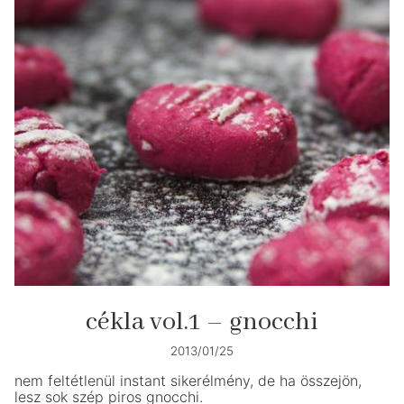
cékla vol.1 – gnocchi
2013/01/25
nem feltétlenül instant sikerélmény, de ha összejön,
lesz sok szép piros gnocchi.