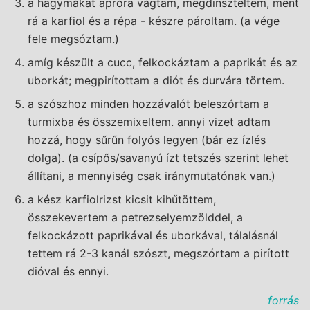
a hagymákat apróra vágtam, megdinszteltem, ment
rá a karfiol és a répa - készre pároltam. (a vége
fele megsóztam.)
amíg készült a cucc, felkockáztam a paprikát és az
uborkát; megpirítottam a diót és durvára törtem.
a szószhoz minden hozzávalót beleszórtam a
turmixba és összemixeltem. annyi vizet adtam
hozzá, hogy sűrűn folyós legyen (bár ez ízlés
dolga). (a csípős/savanyú ízt tetszés szerint lehet
állítani, a mennyiség csak iránymutatónak van.)
a kész karfiolrizst kicsit kihűtöttem,
összekevertem a petrezselyemzölddel, a
felkockázott paprikával és uborkával, tálalásnál
tettem rá 2-3 kanál szószt, megszórtam a pirított
dióval és ennyi.
forrás