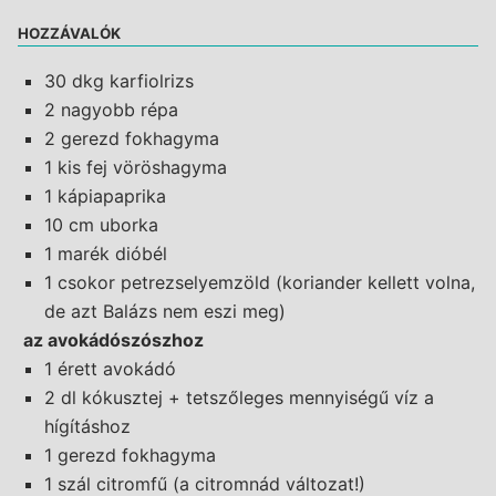
HOZZÁVALÓK
30 dkg karfiolrizs
2 nagyobb répa
2 gerezd fokhagyma
1 kis fej vöröshagyma
1 kápiapaprika
10 cm uborka
1 marék dióbél
1 csokor petrezselyemzöld (koriander kellett volna,
de azt Balázs nem eszi meg)
az avokádószószhoz
1 érett avokádó
2 dl kókusztej + tetszőleges mennyiségű víz a
hígításhoz
1 gerezd fokhagyma
1 szál citromfű (a citromnád változat!)