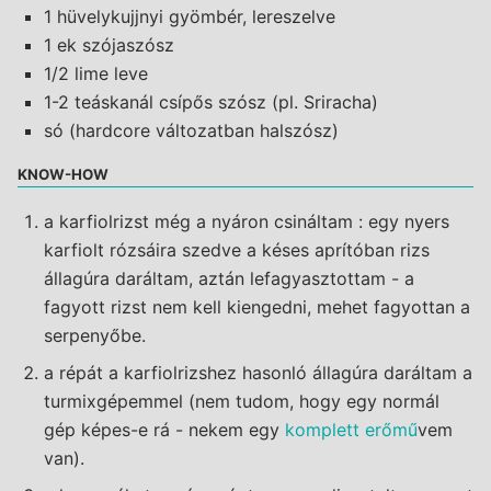
1 hüvelykujjnyi gyömbér, lereszelve
1 ek szójaszósz
1/2 lime leve
1-2 teáskanál csípős szósz (pl. Sriracha)
só (hardcore változatban halszósz)
KNOW-HOW
a karfiolrizst még a nyáron csináltam : egy nyers
karfiolt rózsáira szedve a késes aprítóban rizs
állagúra daráltam, aztán lefagyasztottam - a
fagyott rizst nem kell kiengedni, mehet fagyottan a
serpenyőbe.
a répát a karfiolrizshez hasonló állagúra daráltam a
turmixgépemmel (nem tudom, hogy egy normál
gép képes-e rá - nekem egy
komplett erőmű
vem
van).