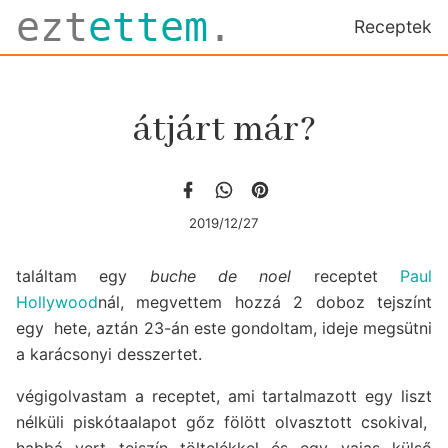
ezt
ettem
.
Receptek
átjárt már?
2019/12/27
találtam egy
buche de noel
receptet
Paul
Hollywood
nál, megvettem hozzá 2 doboz tejszínt
egy hete, aztán 23-án este gondoltam, ideje megsütni
a karácsonyi desszertet.
végigolvastam a receptet, ami tartalmazott egy liszt
nélküli piskótaalapot gőz fölött olvasztott csokival,
habbá vert tejszín töltelékkel és egy vajas külső