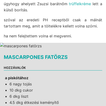
úgyhogy ahelyett Zsuzsi barátnőm
trüffelkréme
lett a
külső borítás.
szóval az eredeti PH receptből csak a málnát
tartottam meg, amit a töltelékre kellett volna szórni.
ha nem felejtettem volna el megvenni.
MASCARPONES FATÖRZS
HOZZÁVALÓK
a piskótához
6 nagy tojás
10 dkg cukor
6 dkg liszt
4.5 dkg étkezési keményítő