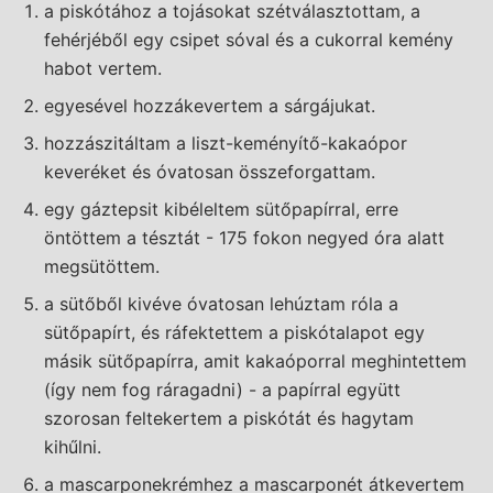
a piskótához a tojásokat szétválasztottam, a
fehérjéből egy csipet sóval és a cukorral kemény
habot vertem.
egyesével hozzákevertem a sárgájukat.
hozzászitáltam a liszt-keményítő-kakaópor
keveréket és óvatosan összeforgattam.
egy gáztepsit kibéleltem sütőpapírral, erre
öntöttem a tésztát - 175 fokon negyed óra alatt
megsütöttem.
a sütőből kivéve óvatosan lehúztam róla a
sütőpapírt, és ráfektettem a piskótalapot egy
másik sütőpapírra, amit kakaóporral meghintettem
(így nem fog ráragadni) - a papírral együtt
szorosan feltekertem a piskótát és hagytam
kihűlni.
a mascarponekrémhez a mascarponét átkevertem