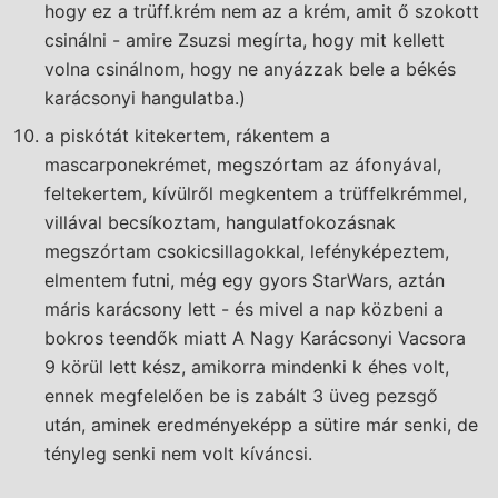
hogy ez a trüff.krém nem az a krém, amit ő szokott
csinálni - amire Zsuzsi megírta, hogy mit kellett
volna csinálnom, hogy ne anyázzak bele a békés
karácsonyi hangulatba.)
a piskótát kitekertem, rákentem a
mascarponekrémet, megszórtam az áfonyával,
feltekertem, kívülről megkentem a trüffelkrémmel,
villával becsíkoztam, hangulatfokozásnak
megszórtam csokicsillagokkal, lefényképeztem,
elmentem futni, még egy gyors StarWars, aztán
máris karácsony lett - és mivel a nap közbeni a
bokros teendők miatt A Nagy Karácsonyi Vacsora
9 körül lett kész, amikorra mindenki k éhes volt,
ennek megfelelően be is zabált 3 üveg pezsgő
után, aminek eredményeképp a sütire már senki, de
tényleg senki nem volt kíváncsi.