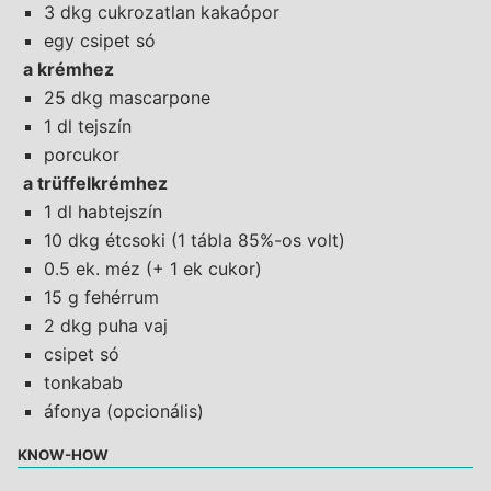
3 dkg cukrozatlan kakaópor
egy csipet só
a krémhez
25 dkg mascarpone
1 dl tejszín
porcukor
a trüffelkrémhez
1 dl habtejszín
10 dkg étcsoki (1 tábla 85%-os volt)
0.5 ek. méz (+ 1 ek cukor)
15 g fehérrum
2 dkg puha vaj
csipet só
tonkabab
áfonya (opcionális)
KNOW-HOW