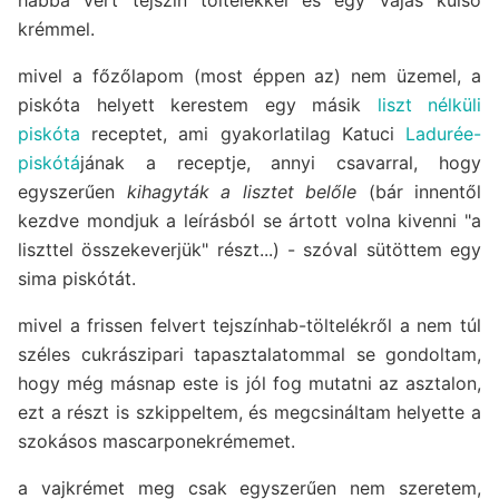
krémmel.
mivel a főzőlapom (most éppen az) nem üzemel, a
piskóta helyett kerestem egy másik
liszt nélküli
piskóta
receptet, ami gyakorlatilag Katuci
Ladurée-
piskótá
jának a receptje, annyi csavarral, hogy
egyszerűen
kihagyták a lisztet belőle
(bár innentől
kezdve mondjuk a leírásból se ártott volna kivenni "a
liszttel összekeverjük" részt...) - szóval sütöttem egy
sima piskótát.
mivel a frissen felvert tejszínhab-töltelékről a nem túl
széles cukrászipari tapasztalatommal se gondoltam,
hogy még másnap este is jól fog mutatni az asztalon,
ezt a részt is szkippeltem, és megcsináltam helyette a
szokásos mascarponekrémemet.
a vajkrémet meg csak egyszerűen nem szeretem,