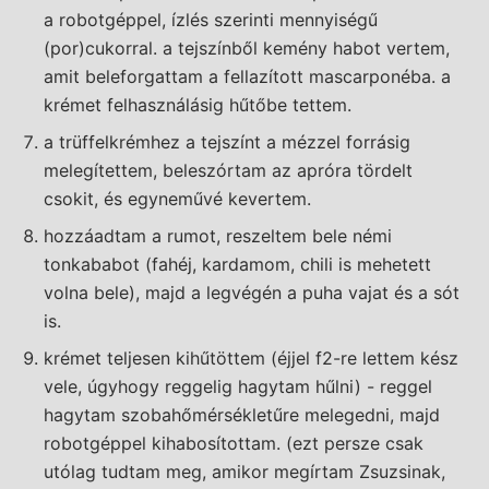
a robotgéppel, ízlés szerinti mennyiségű
(por)cukorral. a tejszínből kemény habot vertem,
amit beleforgattam a fellazított mascarponéba. a
krémet felhasználásig hűtőbe tettem.
a trüffelkrémhez a tejszínt a mézzel forrásig
melegítettem, beleszórtam az apróra tördelt
csokit, és egyneművé kevertem.
hozzáadtam a rumot, reszeltem bele némi
tonkababot (fahéj, kardamom, chili is mehetett
volna bele), majd a legvégén a puha vajat és a sót
is.
krémet teljesen kihűtöttem (éjjel f2-re lettem kész
vele, úgyhogy reggelig hagytam hűlni) - reggel
hagytam szobahőmérsékletűre melegedni, majd
robotgéppel kihabosítottam. (ezt persze csak
utólag tudtam meg, amikor megírtam Zsuzsinak,