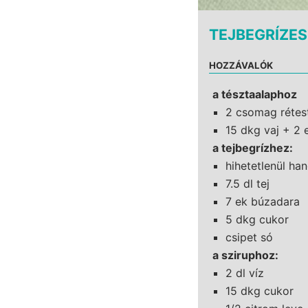
TEJBEGRÍZES
HOZZÁVALÓK
a tésztaalaphoz
2 csomag rétes
15 dkg vaj + 2 e
a tejbegrízhez:
hihetetlenül han
7.5 dl tej
7 ek búzadara
5 dkg cukor
csipet só
a sziruphoz:
2 dl víz
15 dkg cukor