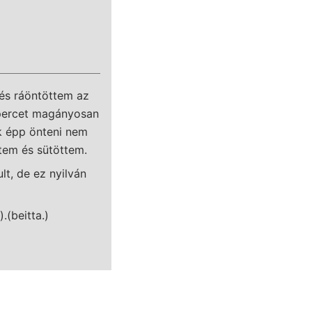
 és ráöntöttem az
0 percet magányosan
k épp önteni nem
ttem és sütöttem.
lt, de ez nyilván
.(beitta.)