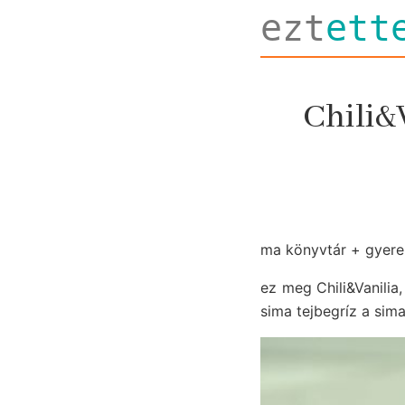
ezt
ett
Chili&
ma könyvtár + gyere
ez meg Chili&Vanilia
sima tejbegríz a sima