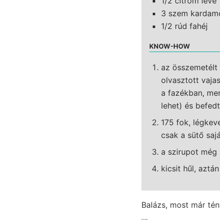
1/2 citrom leve
3 szem kardamo
1/2 rúd fahéj
KNOW-HOW
az összemetélt 
olvasztott vaja
a fazékban, me
lehet) és befedt
175 fok, légkeve
csak a sütő saj
a szirupot még 
kicsit hűl, aztá
Balázs, most már tén