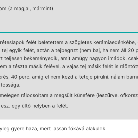
m (a magjai, mármint)
réteslapok felét beletettem a szögletes kerámiaedénkébe,
s tej egyik felét, aztán a tejbegrízt (nem baj, ha nem áll 2
rt teljesen bekeményedik, amit amúgy nagyon imádok, csa
em a tészta másik felével. a vajas tej másik felét is ráöntö
rés, 40 perc. amíg el nem kezd a teteje pirulni. nálam barnu
átossága.
melegen rálocsoltam a megsült künefére (leszűrve, ofkorsz)
n esz. egy ültő helyben a felét.
yleg gyere haza, mert lassan fókává alakulok.