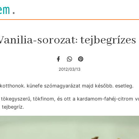
em
.
Vanilia-sorozat: tejbegrízes
2012/03/13
kotthonok. künefe szómagyarázat majd később. esetleg.
, tökegyszerű, tökfinom, és ott a kardamom-fahéj-citrom 
 tejbegríz.