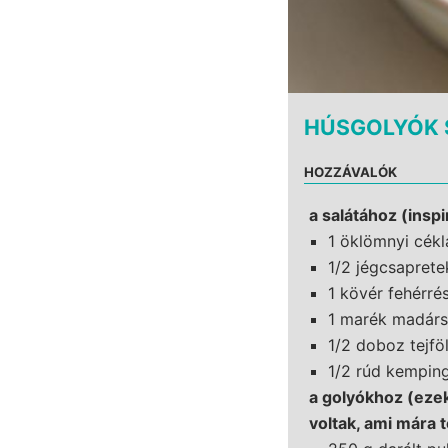
HÚSGOLYÓK 
HOZZÁVALÓK
a salátához (insp
1 öklömnyi cék
1/2 jégcsaprete
1 kövér fehérr
1 marék madárs
1/2 doboz tejfö
1/2 rúd kemping
a golyókhoz (ezek
voltak, ami mára 