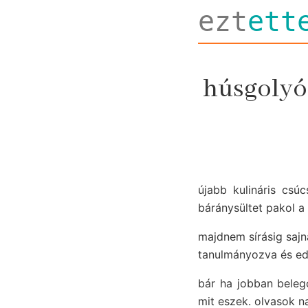
ezt
ett
húsgolyók
újabb kulináris csú
báránysültet pakol a
majdnem sírásig saj
tanulmányozva és ed
bár ha jobban beleg
mit eszek. olvasok n