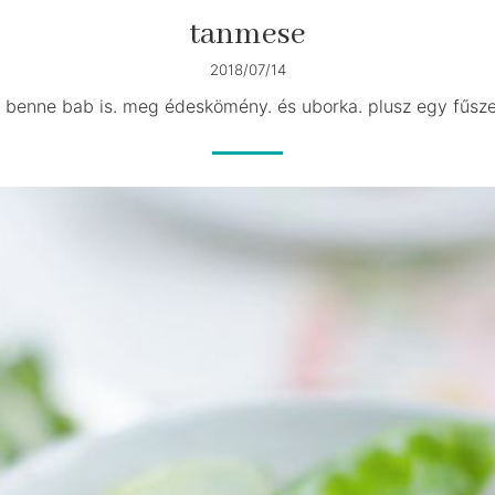
tanmese
2018/07/14
n benne bab is. meg édeskömény. és uborka. plusz egy fűsze