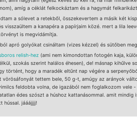
znom), amíg a céklát felkockáztam és a hagymát felkarikáz
tam a sólevet a retekből, összekevertem a másik két kispa
 és visszaültem a kanapéra a papírjaim közé. mert a lila lee
örvényt is megvidámítja.
ból apró golyókat csináltam (vizes kézzel) és sütőben me
sboros relish-hez
(ami nem kimondottan fotogén kaja, külö
élkül, szokás szerint halálos éhesen), de! másnap kihűlve s
így történt, hogy a maradék eltűnt nap végére a serpenyőbő
 vörösáfonyát tettem bele, 50 g-t, amúgy az arányok válto
yimilcs feldobta volna, de igazából nem foglalkozom vele -
atlan édes szószt a húshoz kattanásommal. amit mindig is
hússal. jááájjjj!