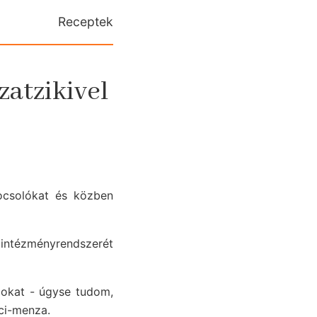
Receptek
zatzikivel
locsolókat és közben
 intézményrendszerét
gokat - úgyse tudom,
Éci-menza.