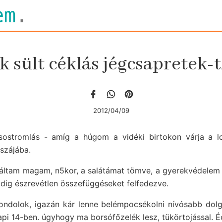
em
.
 sült céklás jégcsapretek-t
2012/04/09
csostromlás - amíg a húgom a vidéki birtokon várja a 
 szájába.
náltam magam, n5kor, a salátámat tömve, a gyerekvédelem
dig észrevétlen összefüggéseket felfedezve.
ondolok, igazán kár lenne belémpocsékolni nívósabb dol
api 14-ben. úgyhogy ma borsófőzelék lesz, tükörtojással. 