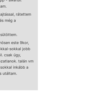
tam.
jtással, rátettem
vés még a
gsütöttem.
nösen este 9kor,
okkal-sokkal jobb
l. csak úgy,
zatlanok. talán vm
 sokkal inkább a
 utáltam.