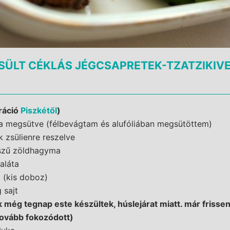
SÜLT CÉKLÁS JÉGCSAPRETEK-TZATZIKIV
iráció
Piszkétől
)
la megsütve (félbevágtam és alufóliában megsütöttem)
k zsülienre reszelve
észű zöldhagyma
aláta
l (kis doboz)
 sajt
 még tegnap este készültek, húslejárat miatt. már frissen
tovább fokozódott)