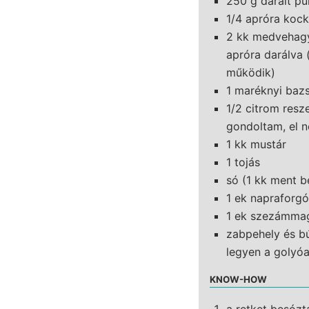
250 g darált pu
1/4 apróra koc
2 kk medvehagy
apróra darálva
működik)
1 maréknyi bazs
1/2 citrom resze
gondoltam, el n
1 kk mustár
1 tojás
só (1 kk ment be
1 ek napraforg
1 ek szezámma
zabpehely és b
legyen a golyóa
KNOW-HOW
a retket besózt