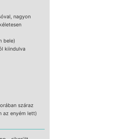
sóval, nagyon
kéletesen
m bele)
ól kiindulva
korában száraz
n az enyém lett)
p - sikerült