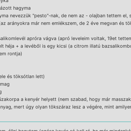
lyka
kázott hagyma
ma nevezzük "pesto"-nak, de nem az - olajban tettem el, 
 (az arányokra már nem emlékszem, de 2 éve megvan és tö
alikomlevél apróra vágva (apró leveleim voltak, 19et tette
lt héja + a levéből is egy kicsi (a citrom illatú bazsalikomb
em rontja)
le és töksótlan lett)
ómag
g
úzakorpa a kenyér helyett (nem szabad, hogy már massza
nyag, mert úgy olyan tökszáraz lesz a végére, mint amilye
am, állni hagytam (egész kevés só kell rá, ha már mindenkép