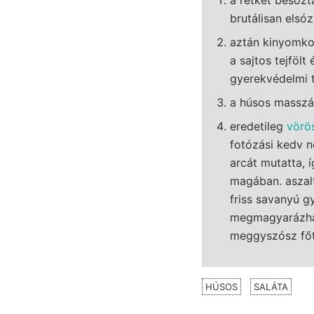
brutálisan elsó
aztán kinyomkod
a sajtos tejfölt
gyerekvédelmi t
a húsos masszá
eredetileg
vörö
fotózási kedv n
arcát mutatta, 
magában. aszalt
friss savanyú g
megmagyarázhat
meggyszósz főtt 
HÚSOS
SALÁTA