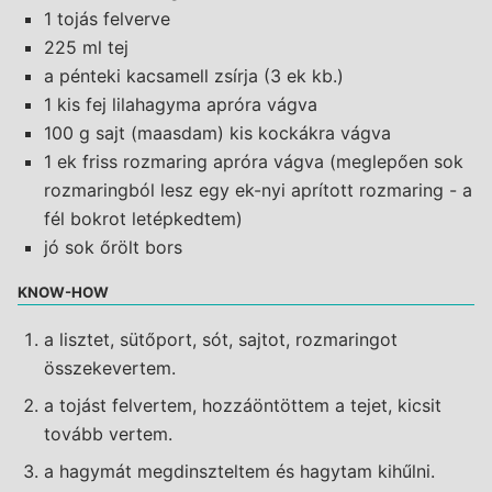
1 tojás felverve
225 ml tej
a pénteki kacsamell zsírja (3 ek kb.)
1 kis fej lilahagyma apróra vágva
100 g sajt (maasdam) kis kockákra vágva
1 ek friss rozmaring apróra vágva (meglepően sok
rozmaringból lesz egy ek-nyi aprított rozmaring - a
fél bokrot letépkedtem)
jó sok őrölt bors
KNOW-HOW
a lisztet, sütőport, sót, sajtot, rozmaringot
összekevertem.
a tojást felvertem, hozzáöntöttem a tejet, kicsit
tovább vertem.
a hagymát megdinszteltem és hagytam kihűlni.