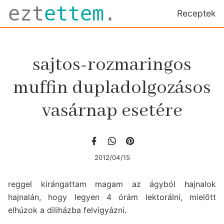
ezt
ettem
.
Receptek
sajtos-rozmaringos
muffin dupladolgozásos
vasárnap esetére
2012/04/15
reggel kirángattam magam az ágyból hajnalok
hajnalán, hogy legyen 4 órám lektorálni, mielőtt
elhúzok a diliházba felvigyázni.