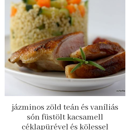
jázminos zöld teán és vaníliás
són füstölt kacsamell
céklapürével és kölessel