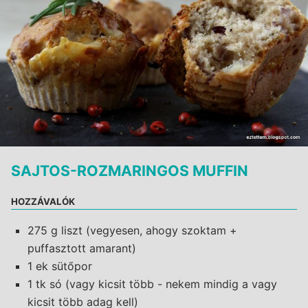
SAJTOS-ROZMARINGOS MUFFIN
HOZZÁVALÓK
275 g liszt (vegyesen, ahogy szoktam +
puffasztott amarant)
1 ek sütőpor
1 tk só (vagy kicsit több - nekem mindig a vagy
kicsit több adag kell)