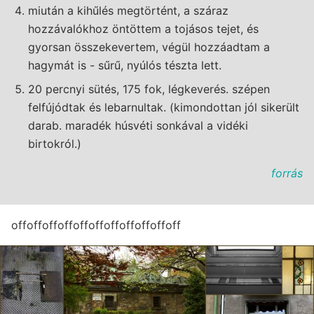
miután a kihűlés megtörtént, a száraz
hozzávalókhoz öntöttem a tojásos tejet, és
gyorsan összekevertem, végül hozzáadtam a
hagymát is - sűrű, nyúlós tészta lett.
20 percnyi sütés, 175 fok, légkeverés. szépen
felfújódtak és lebarnultak. (kimondottan jól sikerült
darab. maradék húsvéti sonkával a vidéki
birtokról.)
forrás
offoffoffoffoffoffoffoffoffoffoff