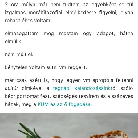
2 óra múlva már nem tudtam az egyébként se túl
izgalmas morálfilozófiai elmélkedésre figyelni, olyan
rohadt éhes voltam.
elmosogattam meg mostam egy adagot, hátha
elmúlik.
nem múlt el.
kénytelen voltam sütni vm reggelit.
már csak azért is, hogy legyen vm apropója feltenni
kultúr
címkével a
tegnapi kalandozásaink
ról szóló
képriportomat feat. szépséges tesvírem és a százéves
házak, meg a
KÜM és az ő fogadása
.