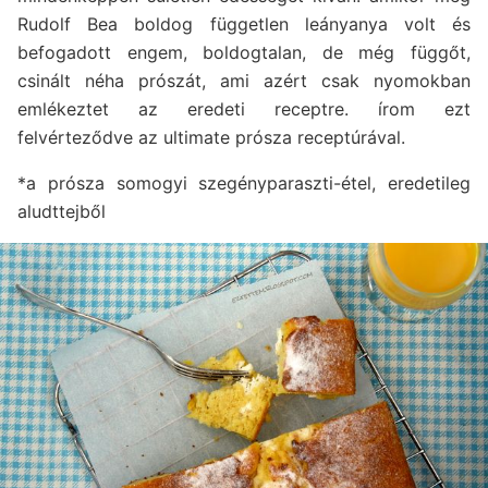
Rudolf Bea boldog független leányanya volt és
befogadott engem, boldogtalan, de még függőt,
csinált néha prószát, ami azért csak nyomokban
emlékeztet az eredeti receptre. írom ezt
felvérteződve az ultimate prósza receptúrával.
*a prósza somogyi szegényparaszti-étel, eredetileg
aludttejből