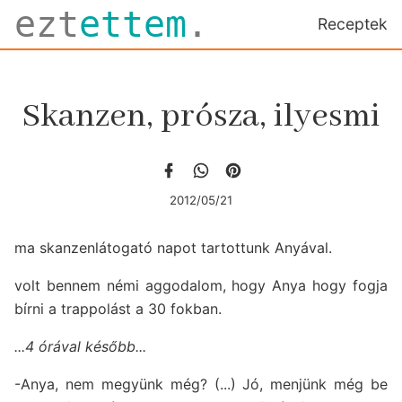
ezt
ettem
.
Receptek
Skanzen, prósza, ilyesmi
2012/05/21
ma skanzenlátogató napot tartottunk Anyával.
volt bennem némi aggodalom, hogy Anya hogy fogja
bírni a trappolást a 30 fokban.
...4 órával később...
-Anya, nem megyünk még? (...) Jó, menjünk még be