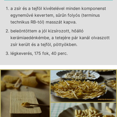
a zsír és a tejföl kivételével minden komponenst
egyneművé kevertem, sűrűn folyós (terminus
technikus RB-tól) masszát kapva.
beleöntöttem a jól kizsírozott, hőálló
kerámiaedénkémbe, a tetejére pár kanál olvaszott
zsír került és a tejföl, pöttyökben.
légkeverés, 175 fok, 40 perc.