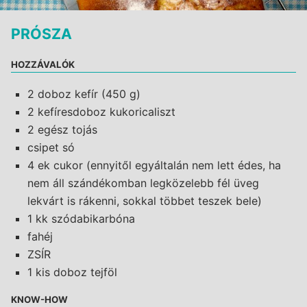
PRÓSZA
HOZZÁVALÓK
2 doboz kefír (450 g)
2 kefíresdoboz kukoricaliszt
2 egész tojás
csipet só
4 ek cukor (ennyitől egyáltalán nem lett édes, ha
nem áll szándékomban legközelebb fél üveg
lekvárt is rákenni, sokkal többet teszek bele)
1 kk szódabikarbóna
fahéj
ZSÍR
1 kis doboz tejföl
KNOW-HOW