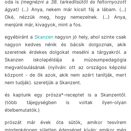
oda is
(megnézni a 38. tarkedlisütőt és feltornyozott
ágyat)
(...) Anya, nekem már kicsit fáj a lábam. (...)
Oké, nézzük meg, hogy nemezelnek. (...) Anya,
menjünk már, kivagyok, mint a fos.
egyébiránt a
Skanzen
nagyon jó hely, ahol szinte csak
nagyon kedves nénik és bácsik dolgoznak, akik
szeretnek érdekes dolgokat mesélni a tárgyakról. a
Skanzen iskolapéldája a múzeumpedagógia
megvalósulásának (nyilván: ott az országos képzési
központ - de ők azok, akik nem azért tanítják, mert
nem tudják). szeretjük a Skanzent.
és kaptunk egy prósza*-receptet is a Skanzentől.
(több tájegységben is voltak ilyen-olyan
ételbemutatók.)
prószát már évek óta sütök, amikor tesvírem
mindenképpen sületlen édességet kíván: amikor még