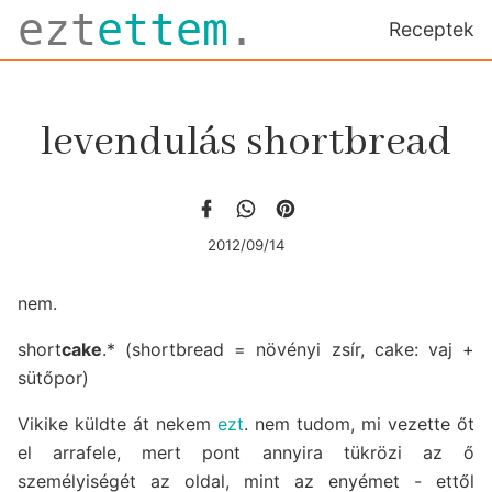
ezt
ettem
.
Receptek
levendulás shortbread
2012/09/14
nem.
short
cake
.* (shortbread = növényi zsír, cake: vaj +
sütőpor)
Vikike küldte át nekem
ezt
. nem tudom, mi vezette őt
el arrafele, mert pont annyira tükrözi az ő
személyiségét az oldal, mint az enyémet - ettől