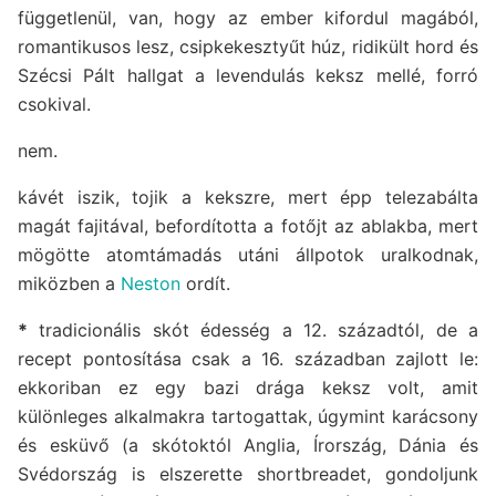
függetlenül, van, hogy az ember kifordul magából,
romantikusos lesz, csipkekesztyűt húz, ridikült hord és
Szécsi Pált hallgat a levendulás keksz mellé, forró
csokival.
nem.
kávét iszik, tojik a kekszre, mert épp telezabálta
magát fajitával, befordította a fotőjt az ablakba, mert
mögötte atomtámadás utáni állpotok uralkodnak,
miközben a
Neston
ordít.
*
tradicionális skót édesség a 12. századtól, de a
recept pontosítása csak a 16. században zajlott le:
ekkoriban ez egy bazi drága keksz volt, amit
különleges alkalmakra tartogattak, úgymint karácsony
és esküvő (a skótoktól Anglia, Írország, Dánia és
Svédország is elszerette shortbreadet, gondoljunk