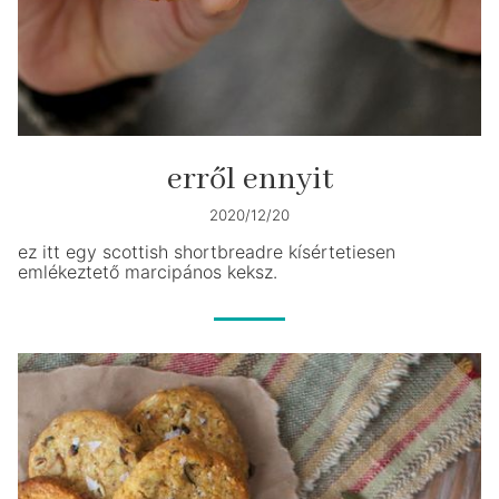
erről ennyit
2020/12/20
ez itt egy scottish shortbreadre kísértetiesen
emlékeztető marcipános keksz.