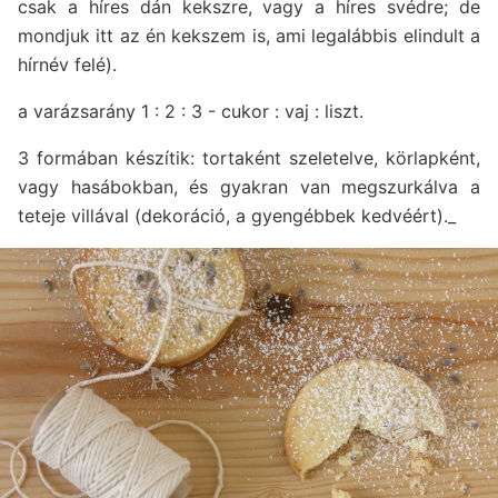
csak a híres dán kekszre, vagy a híres svédre; de
mondjuk itt az én kekszem is, ami legalábbis elindult a
hírnév felé).
a varázsarány 1 : 2 : 3 - cukor : vaj : liszt.
3 formában készítik: tortaként szeletelve, körlapként,
vagy hasábokban, és gyakran van megszurkálva a
teteje villával (dekoráció, a gyengébbek kedvéért)._