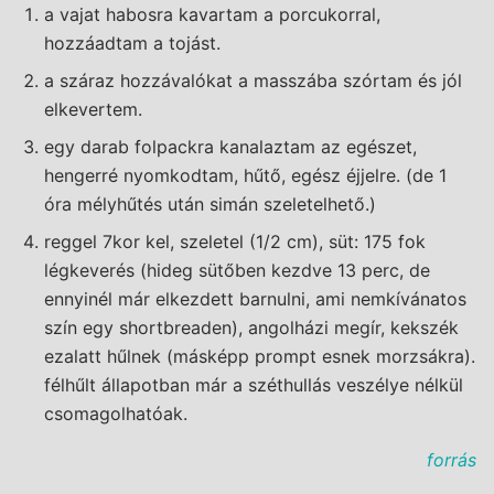
a vajat habosra kavartam a porcukorral,
hozzáadtam a tojást.
a száraz hozzávalókat a masszába szórtam és jól
elkevertem.
egy darab folpackra kanalaztam az egészet,
hengerré nyomkodtam, hűtő, egész éjjelre. (de 1
óra mélyhűtés után simán szeletelhető.)
reggel 7kor kel, szeletel (1/2 cm), süt: 175 fok
légkeverés (hideg sütőben kezdve 13 perc, de
ennyinél már elkezdett barnulni, ami nemkívánatos
szín egy shortbreaden), angolházi megír, kekszék
ezalatt hűlnek (másképp prompt esnek morzsákra).
félhűlt állapotban már a széthullás veszélye nélkül
csomagolhatóak.
forrás