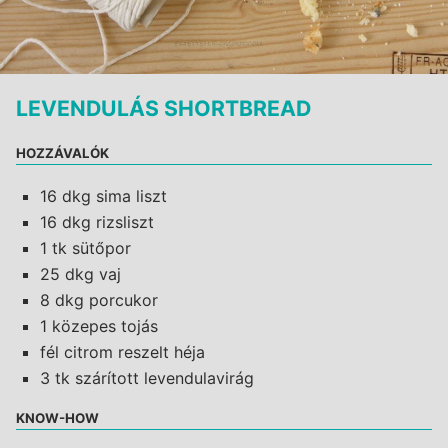
LEVENDULÁS SHORTBREAD
HOZZÁVALÓK
16 dkg sima liszt
16 dkg rizsliszt
1 tk sütőpor
25 dkg vaj
8 dkg porcukor
1 közepes tojás
fél citrom reszelt héja
3 tk szárított levendulavirág
KNOW-HOW