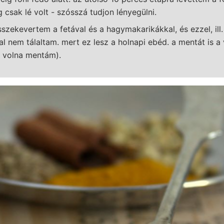
 csak lé volt - szósszá tudjon lényegülni.
szekevertem a fetával és a hagymakarikákkal, és ezzel, ill.
l nem tálaltam. mert ez lesz a holnapi ebéd. a mentát is 
tt volna mentám).