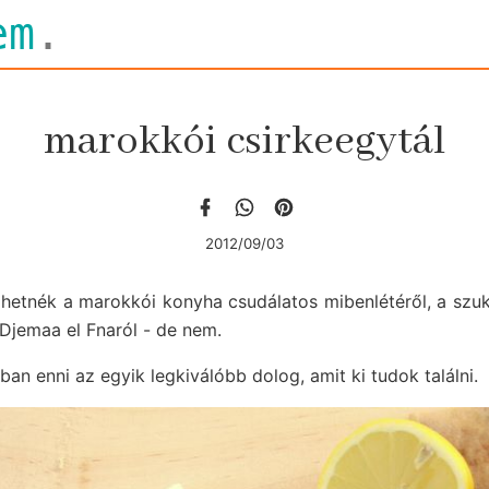
em
.
marokkói csirkeegytál
2012/09/03
etnék a marokkói konyha csudálatos mibenlétéről, a szuko
 Djemaa el Fnaról - de nem.
 enni az egyik legkiválóbb dolog, amit ki tudok találni.