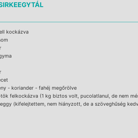
SIRKEEGYTÁL
ell kockázva
csom
r
agyma
r
ecet
ny - koriander - fahéj megőrölve
tőtök felkockázva (1 kg biztos volt, pucolatlanul, de nem m
eggy (kifelejtettem, nem hiányzott, de a szöveghűség kedv