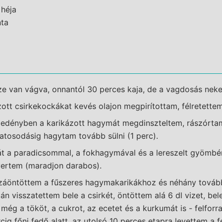
 héja
ta
e van vágva, onnantól 30 perces kaja, de a vagdosás neke
ott csirkekockákat kevés olajon megpirítottam, félretettem
edényben a karikázott hagymát megdinszteltem, rászórta
llatosodásig hagytam tovább sülni (1 perc).
t a paradicsommal, a fokhagymával és a lereszelt gyömbér
vertem (maradjon darabos).
zzáöntöttem a fűszeres hagymakarikákhoz és néhány tovább
án visszatettem bele a csirkét, öntöttem alá 6 dl vizet, bel
 még a tököt, a cukrot, az ecetet és a kurkumát is - felforr
ig főni fedő alatt. az utolsó 10 perces etapra levettem a 