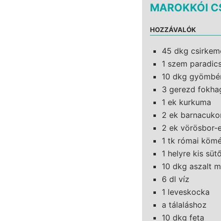
MAROKKÓI C
HOZZÁVALÓK
45 dkg csirkem
1 szem paradi
10 dkg gyömbé
3 gerezd fokh
1 ek kurkuma
2 ek barnacuko
2 ek vörösbor-
1 tk római kömé
1 helyre kis sü
10 dkg aszalt m
6 dl víz
1 leveskocka
a tálaláshoz
10 dkg feta