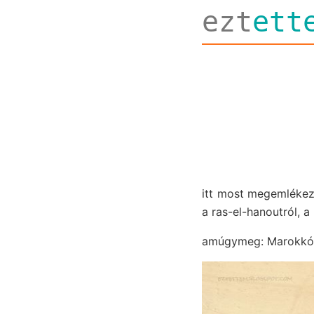
ezt
ett
itt most megemlékezh
a ras-el-hanoutról, a
amúgymeg: Marokkóban