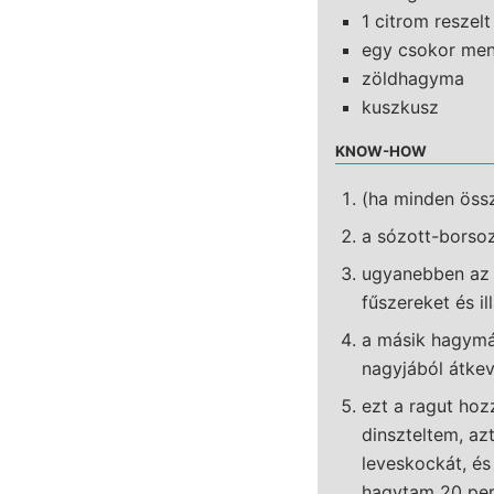
1 citrom reszelt
egy csokor men
zöldhagyma
kuszkusz
KNOW-HOW
(ha minden össz
a sózott-borsoz
ugyanebben az 
fűszereket és i
a másik hagymá
nagyjából átke
ezt a ragut ho
dinszteltem, azt
leveskockát, és
hagytam 20 perc