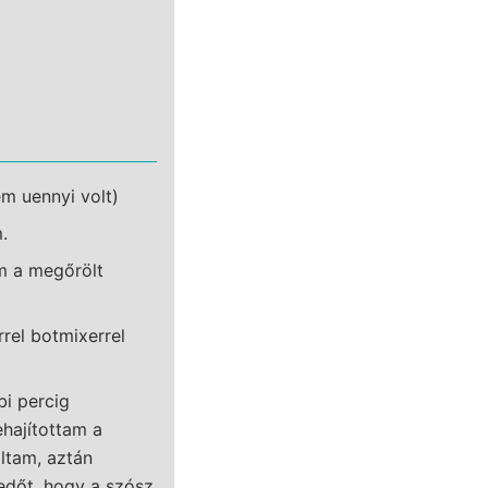
m uennyi volt)
.
m a megőrölt
rel botmixerrel
i percig
ehajítottam a
altam, aztán
fedőt, hogy a szósz