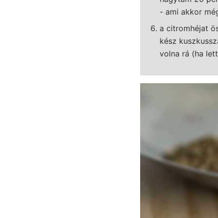
- ami akkor még
a citromhéjat ös
kész kuszkussza
volna rá (ha le