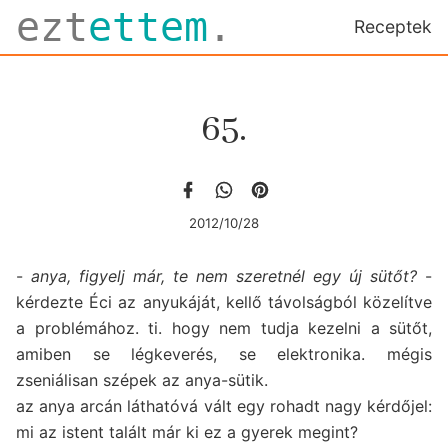
ezt
ettem
.
Receptek
65.
2012/10/28
-
anya, figyelj már, te nem szeretnél egy új sütőt?
-
kérdezte Éci az anyukáját, kellő távolságból közelítve
a problémához. ti. hogy nem tudja kezelni a sütőt,
amiben se légkeverés, se elektronika. mégis
zseniálisan szépek az anya-sütik.
az anya arcán láthatóvá vált egy rohadt nagy kérdőjel:
mi az istent talált már ki ez a gyerek megint?