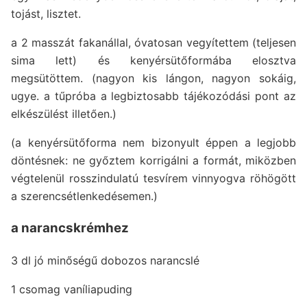
tojást, lisztet.
a 2 masszát fakanállal, óvatosan vegyítettem (teljesen
sima lett) és kenyérsütőformába elosztva
megsütöttem. (nagyon kis lángon, nagyon sokáig,
ugye. a tűpróba a legbiztosabb tájékozódási pont az
elkészülést illetően.)
(a kenyérsütőforma nem bizonyult éppen a legjobb
döntésnek: ne győztem korrigálni a formát, miközben
végtelenül rosszindulatú tesvírem vinnyogva röhögött
a szerencsétlenkedésemen.)
a narancskrémhez
3 dl jó minőségű dobozos narancslé
1 csomag vaníliapuding