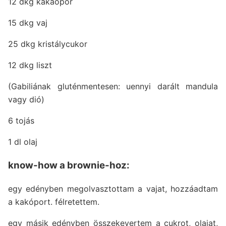
12 dkg kakaópor
15 dkg vaj
25 dkg kristálycukor
12 dkg liszt
(Gabiliának gluténmentesen: uennyi darált mandula
vagy dió)
6 tojás
1 dl olaj
know-how a brownie-hoz:
egy edényben megolvasztottam a vajat, hozzáadtam
a kakóport. félretettem.
egy másik edényben összekevertem a cukrot, olajat,