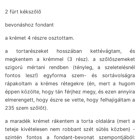
2 fürt kékszőlő
bevonáshoz fondant
a krémet 4 részre osztottam.
a tortarészeket hosszában kettévágtam, és
megkentem a krémmel (3 rész). a szőlőszemeket
szigorú mértani rendben (tényleg, a szeletelésnél
fontos lesz!) egyforma szem- és sortávolságra
rápakoltam a krémes rétegekre (én, mert a hugom
éppen közölte, hogy tán férjhez megy, és ezen annyira
elmerengett, hogy észre se vette, hogy felhajigáltam a
235 szem szőlőt).
a maradék krémet rákentem a torta oldalára (mert a
teteje kivételesen nem robbant szét sütés közben) -
szintén fontos a fondant-bevonat szempontjából: