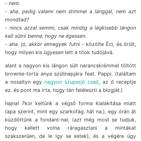
-
nem.
-
aha. pedig valami nem stimmel a lánggal, nem azt
mondtad?
-
nincs azzal semmi, csak mindig a legkisebb lángon
kell sütni benne, hogy ne égessen.
-
aha. jó, akkor elmegyek futni
- közölte Éci, és örült,
hogy milyen kis ügyesen lett a titok tudójává.
alant a nagyon kis lángon sült narancskrémmel töltött
brownie-torta anya szülinapjára feat. Pappi. (találtam
a nosaltyn egy
nagyon szuperjó csajt
, az ő receptje
ez. és pont ma írta, hogy tán feléleszti a blogját.)
hajnal 7kor keltünk a végső forma kialakítása miatt
(apa szerint, mint egy szarkofág. hát na.), egy órán át
küzdöttünk a fondant-nal, (azt még most se tudjuk,
hogy kellett volna ráragasztani a mintákat
szakszerűen, de le így se estek), és a végére úgy