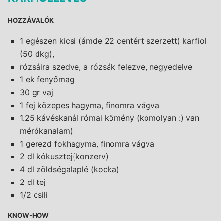
HOZZÁVALÓK
1 egészen kicsi (ámde 22 centért szerzett) karfiol
(50 dkg),
rózsáira szedve, a rózsák felezve, negyedelve
1 ek fenyőmag
30 gr vaj
1 fej közepes hagyma, finomra vágva
1.25 kávéskanál római kömény (komolyan :) van
mérőkanalam)
1 gerezd fokhagyma, finomra vágva
2 dl kókusztej(konzerv)
4 dl zöldségalaplé (kocka)
2 dl tej
1/2 csili
KNOW-HOW