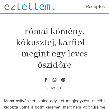
ezt
ettem
.
Receptek
római kömény,
kókusztej, karfiol –
megint egy leves
őszidőre
2012/10/11
Moha nyilván tett volna egy-két megjegyzést, mielőtt
kidobta volna a botmixeremet, mert nem volt türelme