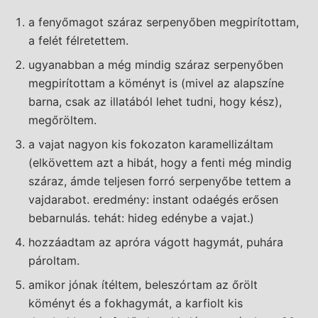
a fenyőmagot száraz serpenyőben megpirítottam,
a felét félretettem.
ugyanabban a még mindig száraz serpenyőben
megpirítottam a köményt is (mivel az alapszíne
barna, csak az illatából lehet tudni, hogy kész),
megőröltem.
a vajat nagyon kis fokozaton karamellizáltam
(elkövettem azt a hibát, hogy a fenti még mindig
száraz, ámde teljesen forró serpenyőbe tettem a
vajdarabot. eredmény: instant odaégés erősen
bebarnulás. tehát: hideg edénybe a vajat.)
hozzáadtam az apróra vágott hagymát, puhára
pároltam.
amikor jónak ítéltem, beleszórtam az őrölt
köményt és a fokhagymát, a karfiolt kis