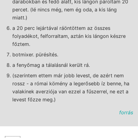
darabokban és fedő alatt, kis lángon pároltam 20
percet. (lé nincs még, nem ég oda, a kis láng
miatt.)
a 20 perc lejártával ráöntöttem az összes
folyadékot, felforraltam, aztán kis lángon készre
főztem.
botmixer. pürésítés.
a fenyőmag a tálalásnál került rá.
(szerintem ettem már jobb levest, de azért nem
rossz - a római kömény a legerősebb íz benne, ha
valakinek averziója van ezzel a fűszerrel, ne ezt a
levest főzze meg.)
forrás