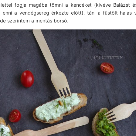
lettel fogja magába tömni a kencéket (kivéve Balázst és
!) enni a vendégsereg érkezte előtt). tán' a füstölt halas
 de szerintem a mentás borsó.