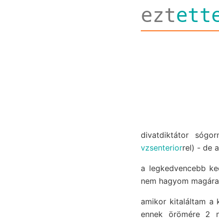
ezt
ett
divatdiktátor sóg
vzsenterior
rel) - de 
a legkedvencebb ke
nem hagyom magára 
amikor kitaláltam a
ennek örömére 2 n