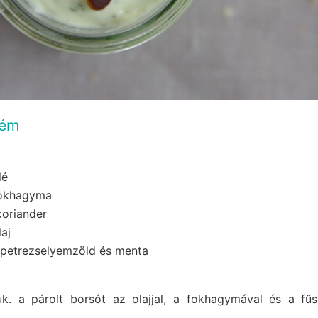
rém
lé
fokhagyma
koriander
aj
s petrezselyemzöld és menta
k. a párolt borsót az olajjal, a fokhagymával és a fűs