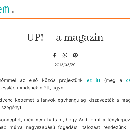
em
.
UP! – a magazin
2013/03/29
ornőmmel az első közös projektünk
ez itt
(meg a
c
a család mindenek előtt, ugye.
dvenc képemet a lányok egyhangúlag kiszavazták a maga
szegényt.
 konceptet, még nem tudtam, hogy Andi pont a fényképez
ap múlva nagyszabású fogadást italozást rendezünk 