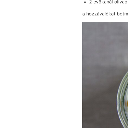
2 evőkanál olívaol
a hozzávalókat botmix