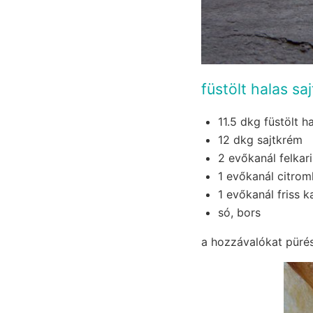
füstölt halas sa
11.5 dkg füstölt ha
12 dkg sajtkrém
2 evőkanál felkar
1 evőkanál citrom
1 evőkanál friss k
só, bors
a hozzávalókat pürés