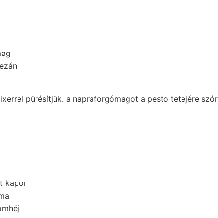
mag
mezán
xerrel pürésítjük. a napraforgómagot a pesto tetejére szórj
tt kapor
yma
romhéj