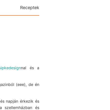
Receptek
sipkedesign
nal és a
zinból (eee), de én
és napján érkezik és
a szellemházban és