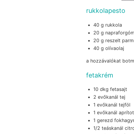
rukkolapesto
40 g rukkola
20 g napraforgó
20 g reszelt par
40 g olívaolaj
a hozzávalókat botmi
fetakrém
10 dkg fetasajt
2 evőkanál tej
1 evőkanál tejföl
1 evőkanál apríto
1 gerezd fokhag
1/2 teáskanál cit