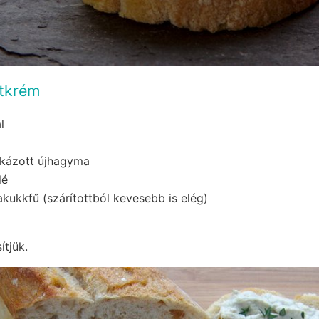
jtkrém
l
ikázott újhagyma
lé
akukkfű (szárítottból kevesebb is elég)
ítjük.