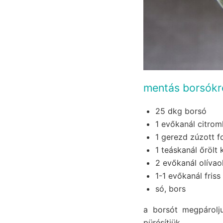
mentás borsók
25 dkg borsó
1 evőkanál citrom
1 gerezd zúzott 
1 teáskanál őrölt 
2 evőkanál olívaol
1-1 evőkanál fris
só, bors
a borsót megpárolju
pürésítjük.