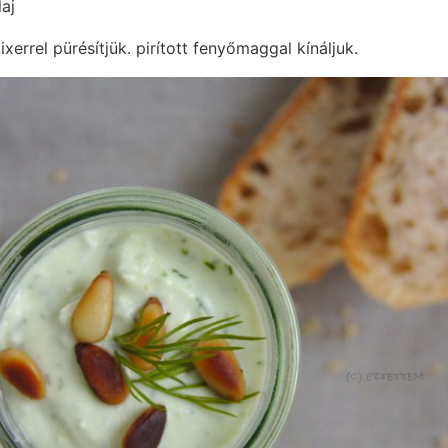
aj
errel pürésítjük. pirított fenyőmaggal kínáljuk.