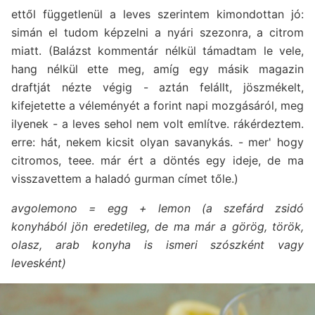
ettől függetlenül a leves szerintem kimondottan jó:
simán el tudom képzelni a nyári szezonra, a citrom
miatt. (Balázst kommentár nélkül támadtam le vele,
hang nélkül ette meg, amíg egy másik magazin
draftját nézte végig - aztán felállt, jöszmékelt,
kifejetette a véleményét a forint napi mozgásáról, meg
ilyenek - a leves sehol nem volt említve. rákérdeztem.
erre: hát, nekem kicsit olyan savanykás. - mer' hogy
citromos, teee. már ért a döntés egy ideje, de ma
visszavettem a haladó gurman címet tőle.)
avgolemono = egg + lemon (a szefárd zsidó
konyhából jön eredetileg, de ma már a görög, török,
olasz, arab konyha is ismeri szószként vagy
levesként)