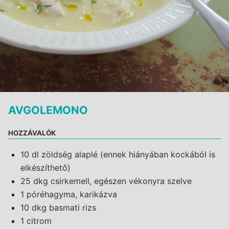
AVGOLEMONO
HOZZÁVALÓK
10 dl zöldség alaplé (ennek hiányában kockából is
elkészíthető)
25 dkg csirkemell, egészen vékonyra szelve
1 póréhagyma, karikázva
10 dkg basmati rizs
1 citrom