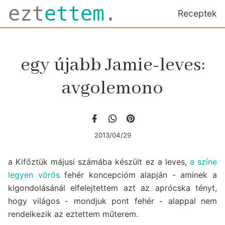
ezt
ettem
.
Receptek
egy újabb Jamie-leves:
avgolemono
2013/04/29
a Kifőztük májusi számába készült ez a leves,
a színe
legyen vörös
fehér koncepcióm alapján - aminek a
kigondolásánál elfelejtettem azt az aprócska tényt,
hogy világos - mondjuk pont fehér - alappal nem
rendelkezik az eztettem műterem.