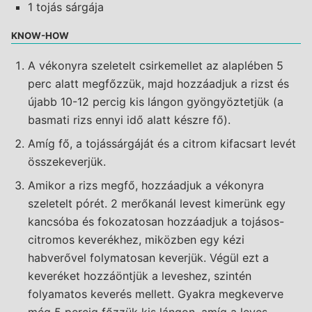
1 tojás sárgája
KNOW-HOW
A vékonyra szeletelt csirkemellet az alaplében 5
perc alatt megfőzzük, majd hozzáadjuk a rizst és
újabb 10-12 percig kis lángon gyöngyöztetjük (a
basmati rizs ennyi idő alatt készre fő).
Amíg fő, a tojássárgáját és a citrom kifacsart levét
összekeverjük.
Amikor a rizs megfő, hozzáadjuk a vékonyra
szeletelt pórét. 2 merőkanál levest kimerünk egy
kancsóba és fokozatosan hozzáadjuk a tojásos-
citromos keverékhez, miközben egy kézi
habverővel folymatosan keverjük. Végül ezt a
keveréket hozzáöntjük a leveshez, szintén
folyamatos keverés mellett. Gyakra megkeverve
még 5 percig főzzük kis lángon, amíg a leves