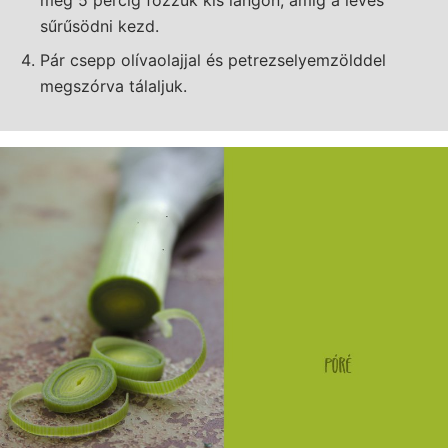
sűrűsödni kezd.
Pár csepp olívaolajjal és petrezselyemzölddel
megszórva tálaljuk.