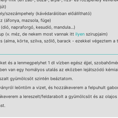
út)
ly/szezámpehely (kávédarálóban előállítható)
az (áfonya, mazsola, füge)
 (dió, napraforgó, kesudió, mandula...)
rup (v. méz, de nekem most vannak itt
ilyen
szirupjaim)
 (alma, körte, szilva, szőlő, barack - ezekkel végeztem a t
et és a lenmegpelyhet 1 dl vízben egész éjjel, szobahőmé
kben van egy homályos utalás az eközben lejátszódó kémiai 
aszalt gyümölcsöt szintén beáztatom.
ványról leöntöm a vizet, és hozzákeverem a felpuhult gab
keverem a lereszelt/feldarabolt a gyümölcsöt és az olajos
st.