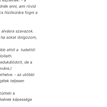
dnék enni, ami rövid
s hízókúrára fogni a
a alvásra szavazok.
 ha sokat dolgozom,
bb attól a tudattól
ollath.
redukálódott, de a
eváns.)
rhelve. -
az utóbbi
gélek teljesen
zünteti a
lésének képessége