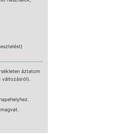
esztelést)
rsékleten áztatom
változásról).
onapehelyhez.
 magvat.