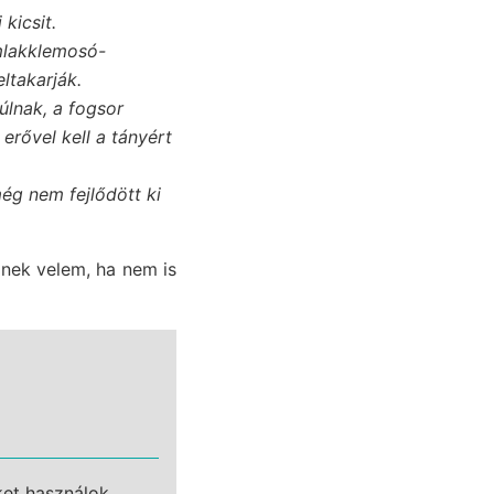
kicsit.
mlakklemosó-
ltakarják.
úlnak, a fogsor
erővel kell a tányért
g nem fejlődött ki
znek velem, ha nem is
ket használok,