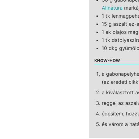
Allnatura
márkáj
1 tk lenmagpehe
15 g aszalt ez-
1 ek olajos mag
1 tk datolyaszi
10 dkg gyümölcs
KNOW-HOW
a gabonapelyhek
(az eredeti cik
a kiválasztott 
reggel az aszal
édesítem, hozzá
és várom a hatá