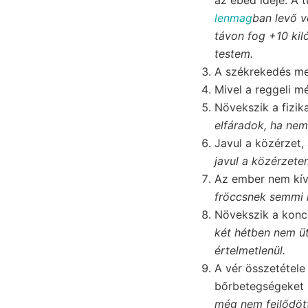
lenmag
ban levő v
távon fog +10 kil
testem.
A székrekedés me
Mivel a reggeli mé
Növekszik a fizika
elfáradok, ha nem 
Javul a közérzet,
javul a közérzete
Az ember nem kívá
fröccsnek semmi 
Növekszik a konce
két hétben nem ütö
értelmetlenül.
A vér összetétele
bőrbetegségeket 
még nem fejlődött