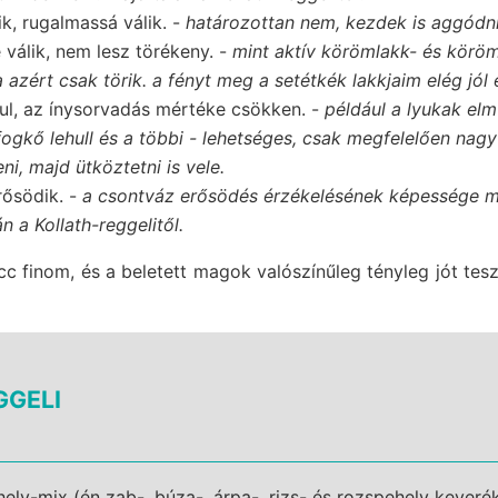
ik, rugalmassá válik. -
határozottan nem, kezdek is aggódni 
válik, nem lesz törékeny. -
mint aktív körömlakk- és körö
azért csak törik. a fényt meg a setétkék lakkjaim elég jól e
ul, az ínysorvadás mértéke csökken. -
például a lyukak elm
ogkő lehull és a többi - lehetséges, csak megfelelően nagy 
ni, majd ütköztetni is vele.
ősödik. -
a csontváz erősödés érzékelésének képessége mé
 a Kollath-reggelitől.
cc finom, és a beletett magok valószínűleg tényleg jót tes
GGELI
ly-mix (én zab-, búza-, árpa-, rizs- és rozspehely keveré