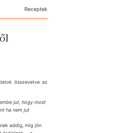
Receptek
ől
latok összevetve az
embe jut, hogy most
ont ha nem jut
ének addig, míg jön
t észlelnek. -
a