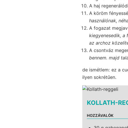
A haj regenerálód
A köröm fényessé 
használónak, néha 
A fogazat megjav
kiegyenesedik, a f
az archoz közelíte
A csontváz meger
bennem. majd talán
de ismétlem: ez a cu
ilyen sokrétűen.
KOLLATH-RE
HOZZÁVALÓK
30 g gabonapehe