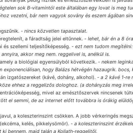
égtelen sok B-vitamintól este általában egy lovat is meg tu
óhoz vezetni, bár nem vagyok sovány és eszem ágában sinc
gszűnik. -
nincs közvetlen tapasztalat.
regtelenít, a fáradtság jelei eltűnnek. -
lehet, bár én a 8 ór
i és szellemi teljesítőképesség. -
ezt nem tudom megítélni:
annyira, akkor meg nem. reggelivel is, anélkül is.
 amely a biológiai egyensúlyból következik. -
nekem leginká
m exponenciálisan, hogy Balázs hétvégén hazaugrik. bocs, K
n izgatószereket (kávé, dohány, alkohol). -
a 2 kávé 1-re 
köze ehhez a reggelizős dologhoz. (a dohányzás meg irrel
ntrációképesség, mivel az emésztőszervek nincsenek túlte
tt el semmi, de az internet előtt továbbra is órákig elüldö
 javul, a koleszterinszint csökken. A jobb vérkeringés megs
(ekcéma, kelés, pikkelysömör). -
a koleszterinszint érzéke
 ki bennem. majd talán a Kollath-reggelitől.