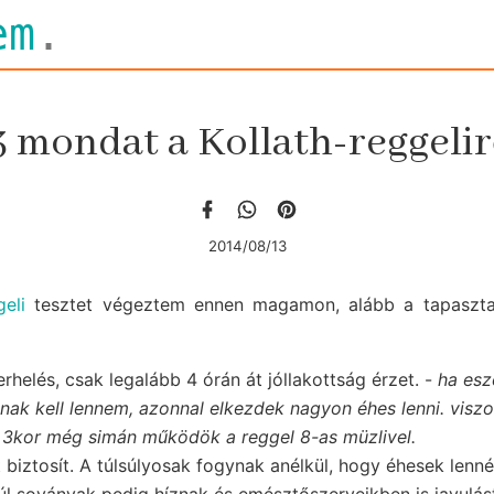
em
.
3 mondat a Kollath-reggelir
2014/08/13
geli
tesztet végeztem ennen magamon, alább a tapaszta
rhelés, csak legalább 4 órán át jóllakottság érzet. -
ha esz
ttnak kell lennem, azonnal elkezdek nagyon éhes lenni. visz
 3kor még simán működök a reggel 8-as müzlivel.
t biztosít. A túlsúlyosak fogynak anélkül, hogy éhesek lenn
túl soványak pedig híznak és emésztőszerveikben is javulás