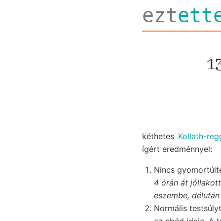
ezt
ett
1
kéthetes
Kollath-reg
ígért eredménnyel:
Nincs gyomortúlte
4 órán át jóllako
eszembe, délután
Normális testsúly
az ebéd ideje. A 