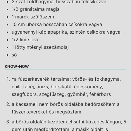
2 szál zöldhagyma, hosszában felcsíkozva
1/2 gránátalma magja
1 marék szőlőszem
10 cm uborka hosszában csíkokra vágva
ugyanennyi kápiapaprika, szintén csíkokra vágva
1/2 lime leve
1 löttyintésnyi szezámolaj
só
KNOW-HOW
*a fűszerkeverék tartalma: vörös- és fokhagyma,
chili, fahéj, ánizs, borsikafű, édeskömény,
szegfűbors, szegfűszeg, gyömbér, fehérbors
a kacsamell nem bőrös oldalába bedörzsöltem a
fűszerkeveréket és megsóztam.
a bőrös oldalán kezdtem el sütni közepes lángon, 5
perc után megfordítottam, a másik oldalt is