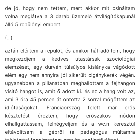
de jó, hogy nem tettem, mert akkor mit csináltam
volna meglátva a 3 darab üzemelő átvilágítókapunál
álló 5 repülőnyi embert.
(...)
aztán elértem a repülőt, és amikor hátradőltem, hogy
megkezdjem a kedves utastársak szociológiai
elemzését, egy durván túlsúlyos kislányka vágódott
elém egy nem annyira jól sikerült cigánykerék végén.
ugyanebben a pillanatban meghallottam a fejhangon
visitó hangot is, amit ő adott ki. és ez a hang volt az,
ami 3 óra 45 percen át ontotta 2 sorral mögöttem az
idiótaságokat. Franciaország felett már erős
késztetést éreztem, hogy erőszakos módon
elhallgattassam, felnégyeljem és a wc.n keresztül
eltávolítsam a gépről (a pedagógus múltamra
tekintettel fogalmaztam ennyire szofisztikáltan).