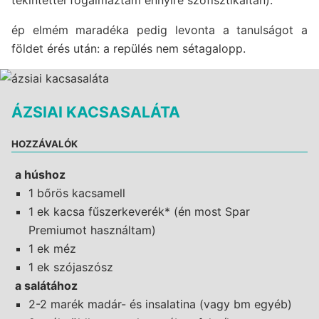
ép elmém maradéka pedig levonta a tanulságot a
földet érés után: a repülés nem sétagalopp.
ÁZSIAI KACSASALÁTA
HOZZÁVALÓK
a húshoz
1 bőrös kacsamell
1 ek kacsa fűszerkeverék* (én most Spar
Premiumot használtam)
1 ek méz
1 ek szójaszósz
a salátához
2-2 marék madár- és insalatina (vagy bm egyéb)