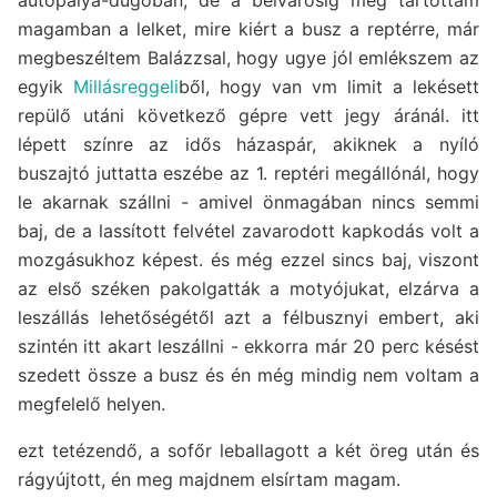
magamban a lelket, mire kiért a busz a reptérre, már
megbeszéltem Balázzsal, hogy ugye jól emlékszem az
egyik
Millásreggeli
ből, hogy van vm limit a lekésett
repülő utáni következő gépre vett jegy áránál. itt
lépett színre az idős házaspár, akiknek a nyíló
buszajtó juttatta eszébe az 1. reptéri megállónál, hogy
le akarnak szállni - amivel önmagában nincs semmi
baj, de a lassított felvétel zavarodott kapkodás volt a
mozgásukhoz képest. és még ezzel sincs baj, viszont
az első széken pakolgatták a motyójukat, elzárva a
leszállás lehetőségétől azt a félbusznyi embert, aki
szintén itt akart leszállni - ekkorra már 20 perc késést
szedett össze a busz és én még mindig nem voltam a
megfelelő helyen.
ezt tetézendő, a sofőr leballagott a két öreg után és
rágyújtott, én meg majdnem elsírtam magam.