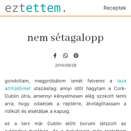
ezt
ettem
.
Receptek
nem sétagalopp
2014/09/28
gondoltam, megpróbálom ismét felvenni a
laza
attitűdömet
utazásilag: annyi időt hagytam a Cork-
Dublin útra, amennyi kényelmesen elég szokott lenni
arra, hogy odaérjek a reptérre, átvilágíttassam a
ridikült és elsétáljak a kapuig.
ez a terv már Dublin előtt borulni látszott az
autópálya-dugóban, de a belvárosig még tartottam