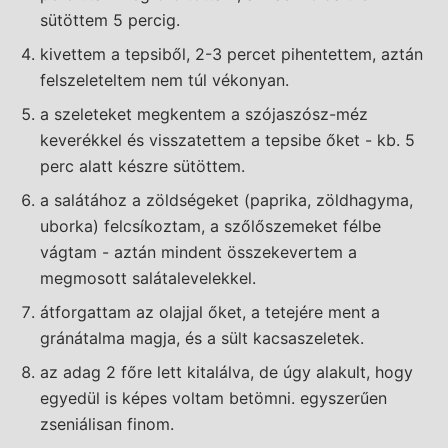
sütöttem 5 percig.
kivettem a tepsiből, 2-3 percet pihentettem, aztán
felszeleteltem nem túl vékonyan.
a szeleteket megkentem a szójaszósz-méz
keverékkel és visszatettem a tepsibe őket - kb. 5
perc alatt készre sütöttem.
a salátához a zöldségeket (paprika, zöldhagyma,
uborka) felcsíkoztam, a szőlőszemeket félbe
vágtam - aztán mindent összekevertem a
megmosott salátalevelekkel.
átforgattam az olajjal őket, a tetejére ment a
gránátalma magja, és a sült kacsaszeletek.
az adag 2 főre lett kitalálva, de úgy alakult, hogy
egyedül is képes voltam betömni. egyszerűen
zseniálisan finom.