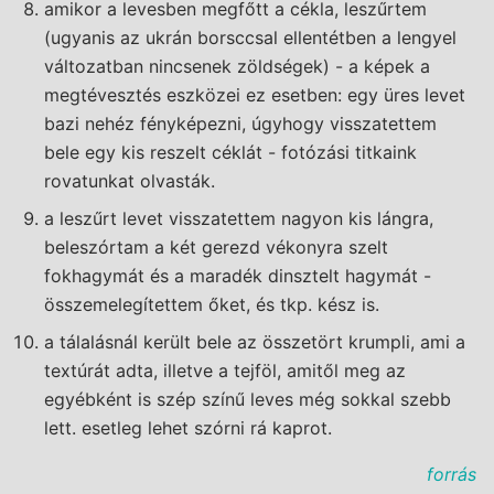
amikor a levesben megfőtt a cékla, leszűrtem
(ugyanis az ukrán borsccsal ellentétben a lengyel
változatban nincsenek zöldségek) - a képek a
megtévesztés eszközei ez esetben: egy üres levet
bazi nehéz fényképezni, úgyhogy visszatettem
bele egy kis reszelt céklát - fotózási titkaink
rovatunkat olvasták.
a leszűrt levet visszatettem nagyon kis lángra,
beleszórtam a két gerezd vékonyra szelt
fokhagymát és a maradék dinsztelt hagymát -
összemelegítettem őket, és tkp. kész is.
a tálalásnál került bele az összetört krumpli, ami a
textúrát adta, illetve a tejföl, amitől meg az
egyébként is szép színű leves még sokkal szebb
lett. esetleg lehet szórni rá kaprot.
forrás