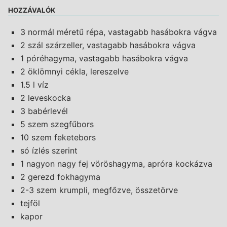
HOZZÁVALÓK
3 normál méretű répa, vastagabb hasábokra vágva
2 szál szárzeller, vastagabb hasábokra vágva
1 póréhagyma, vastagabb hasábokra vágva
2 öklömnyi cékla, lereszelve
1.5 l víz
2 leveskocka
3 babérlevél
5 szem szegfűbors
10 szem feketebors
só ízlés szerint
1 nagyon nagy fej vöröshagyma, apróra kockázva
2 gerezd fokhagyma
2-3 szem krumpli, megfőzve, összetörve
tejföl
kapor