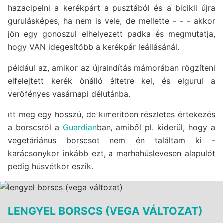
hazacipelni a kerékpárt a pusztából és a bicikli újra
gurulásképes, ha nem is vele, de mellette - - - akkor
jön egy gonoszul elhelyezett padka és megmutatja,
hogy VAN idegesítőbb a kerékpár leállásánál.
például az, amikor az újraindítás mámorában rögzíteni
elfelejtett kerék önálló éltetre kel, és elgurul a
verőfényes vasárnapi délutánba.
itt meg egy hosszú, de kimerítően részletes értekezés
a borscsról a
Guardian
ban, amiből pl. kiderül, hogy a
vegetáriánus borscsot nem én találtam ki -
karácsonykor inkább ezt, a marhahúslevesen alapulót
pedig húsvétkor eszik.
LENGYEL BORSCS (VEGA VÁLTOZAT)