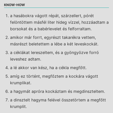
KNOW-HOW
a hasábokra vágott répát, szárzellert, pórét
felöntöttem másfél liter hideg vízzel, hozzáadtam a
borsokat és a babérlevelet és felforraltam.
amikor már forrt, egyrészt takarékra vettem,
másrészt beletettem a lébe a két leveskockát.
a céklákat lereszeltem, és a gyöngyözve forró
leveshez adtam.
a lé akkor van kész, ha a cékla megfőtt.
amíg ez történt, megfőztem a kockára vágott
krumplikat.
a hagymát apróra kockáztam és megdinszteltem.
a dinsztelt hagyma felével összetörtem a megfőtt
krumplit.