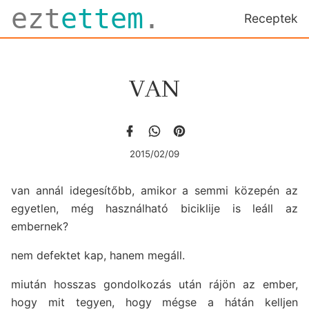
ezt
ettem
.
Receptek
VAN
2015/02/09
van annál idegesítőbb, amikor a semmi közepén az
egyetlen, még használható biciklije is leáll az
embernek?
nem defektet kap, hanem megáll.
miután hosszas gondolkozás után rájön az ember,
hogy mit tegyen, hogy mégse a hátán kelljen