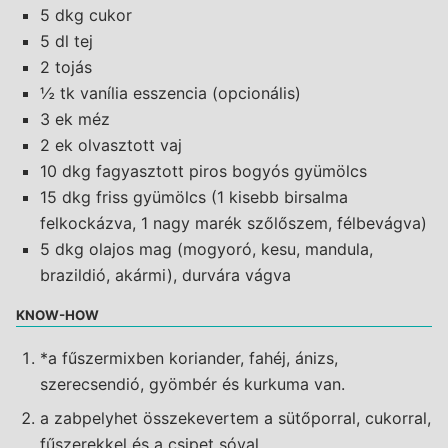
5 dkg cukor
5 dl tej
2 tojás
½ tk vanília esszencia (opcionális)
3 ek méz
2 ek olvasztott vaj
10 dkg fagyasztott piros bogyós gyümölcs
15 dkg friss gyümölcs (1 kisebb birsalma
felkockázva, 1 nagy marék szőlőszem, félbevágva)
5 dkg olajos mag (mogyoró, kesu, mandula,
brazildió, akármi), durvára vágva
KNOW-HOW
*a fűszermixben koriander, fahéj, ánizs,
szerecsendió, gyömbér és kurkuma van.
a zabpelyhet összekevertem a sütőporral, cukorral,
fűszerekkel és a csipet sóval.