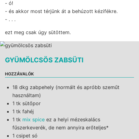
- ó!
- és akkor most térjünk át a behúzott kézifékre.
- . . .
ezt meg csak úgy sütöttem.
GYÜMÖLCSÖS ZABSÜTI
HOZZÁVALÓK
18 dkg zabpehely (normált és apróbb szeműt
használtam)
1 tk sütőpor
1 tk fahéj
1 tk
mix spice
ez a helyi mézeskalács
fűszerkeverék, de nem annyira erőteljes*
1 csipet só