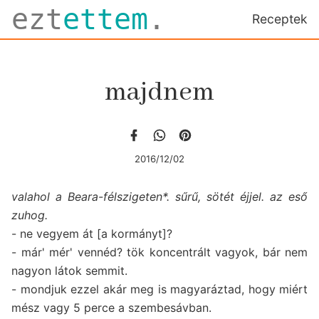
ezt
ettem
.
Receptek
majdnem
2016/12/02
valahol a Beara-félszigeten*. sűrű, sötét éjjel. az eső
zuhog.
- ne vegyem át [a kormányt]?
- már' mér' vennéd? tök koncentrált vagyok, bár nem
nagyon látok semmit.
- mondjuk ezzel akár meg is magyaráztad, hogy miért
mész vagy 5 perce a szembesávban.