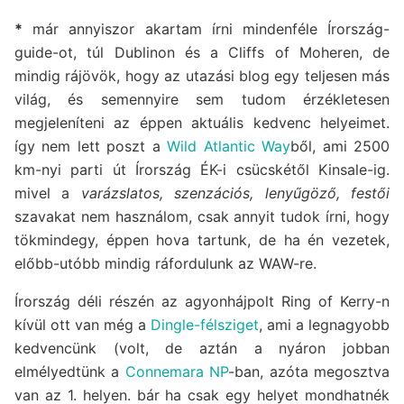
*
már annyiszor akartam írni mindenféle Írország-
guide-ot, túl Dublinon és a Cliffs of Moheren, de
mindig rájövök, hogy az utazási blog egy teljesen más
világ, és semennyire sem tudom érzékletesen
megjeleníteni az éppen aktuális kedvenc helyeimet.
így nem lett poszt a
Wild Atlantic Way
ből, ami 2500
km-nyi parti út Írország ÉK-i csücskétől Kinsale-ig.
mivel a
varázslatos, szenzációs, lenyűgöző, festői
szavakat nem használom, csak annyit tudok írni, hogy
tökmindegy, éppen hova tartunk, de ha én vezetek,
előbb-utóbb mindig ráfordulunk az WAW-re.
Írország déli részén az agyonhájpolt Ring of Kerry-n
kívül ott van még a
Dingle-félsziget
, ami a legnagyobb
kedvencünk (volt, de aztán a nyáron jobban
elmélyedtünk a
Connemara NP
-ban, azóta megosztva
van az 1. helyen. bár ha csak egy helyet mondhatnék