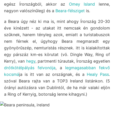
egész Írországból, akkor az
Omey Island
lenne,
nagyon valószínűleg) és a
Beara-félsziget
is.
a Beara úgy néz ki ma is, mint ahogy Írország 20-30
éve kinézett - az utakat itt nemcsak én gondolom
szűknek, hanem tényleg azok, emiatt a turistabuszok
nem férnek el, úgyhogy Beara megmaradt egy
gyönyörűszép, nemturistás résznek. itt is kialakítottak
egy párszáz km-es körutat (vö. Dingle Way, Ring of
Kerry), van
hegy
, partmenti túrautak, Írország egyetlen
drótkötélpályás felvonója
, a
legmagasabban fekvő
kocsmá
ja is itt van az országnak, és a
Healy Pass
.
szóval Beara rajta van a TOP3 Ireland listánkon. (5
órányi autózásra van Dublintól, de ha már valaki eljön
a Ring of Kerryig, botorság lenne kihagyni.)