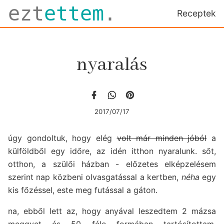
ezt
ettem
.
Receptek
nyaralás
2017/07/17
úgy gondoltuk, hogy elég
volt már minden jóból
a
külföldből egy időre, az idén itthon nyaralunk. sőt,
otthon, a szülői házban - előzetes elképzelésem
szerint nap közbeni olvasgatással a kertben,
néha
egy
kis főzéssel, este meg futással a gáton.
na, ebből lett az, hogy anyával leszedtem 2 mázsa
meggyet és 50 féle formában tartósítottam,