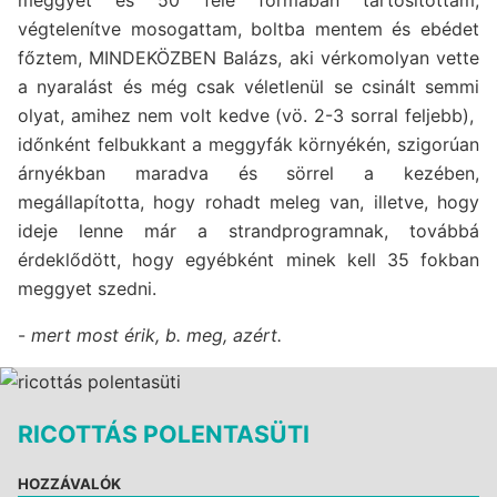
végtelenítve mosogattam, boltba mentem és ebédet
főztem, MINDEKÖZBEN Balázs, aki vérkomolyan vette
a nyaralást és még csak véletlenül se csinált semmi
olyat, amihez nem volt kedve (vö. 2-3 sorral feljebb),
időnként felbukkant a meggyfák környékén, szigorúan
árnyékban maradva és sörrel a kezében,
megállapította, hogy rohadt meleg van, illetve, hogy
ideje lenne már a strandprogramnak, továbbá
érdeklődött, hogy egyébként minek kell 35 fokban
meggyet szedni.
-
mert most érik, b. meg, azért.
RICOTTÁS POLENTASÜTI
HOZZÁVALÓK