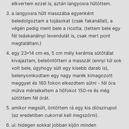
elkvertem ezzel is, aztán langyosra hűtöttem.
a langyosra hűlt masszába egyenként
beledolgoztam a tojásokat (csak fakanállal), a
végén pedig ment bele a ricotta. (tettem bele egy
fél teáskanálnyi levendulát is, csak mert pont
megtaláltam.)
egy 23*14 cm-es, 5 cm mély kerámia sütőtálat
kivajaztam, beleöntöttem a masszát (ennyi túl sok
volt bele, úgyhogy sült egy kisebb darab is),
belenyomkodtam egy nagy marék kimagozott
meggyet és 160 fokon elkezdtem sütni - fél óra
múlva mérsékeltem a hőfokot 150-re és még
sütöttem fél órát.
amikor megsült, öntöttem rá egy kis diószirupot
(az eredetiben cukorral kell megszórni).
ui: hidegen sokkal jobban kijön minden