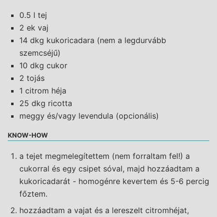
0.5 l tej
2 ek vaj
14 dkg kukoricadara (nem a legdurvább
szemcséjű)
10 dkg cukor
2 tojás
1 citrom héja
25 dkg ricotta
meggy és/vagy levendula (opcionális)
KNOW-HOW
a tejet megmelegítettem (nem forraltam fel!) a
cukorral és egy csipet sóval, majd hozzáadtam a
kukoricadarát - homogénre kevertem és 5-6 percig
főztem.
hozzáadtam a vajat és a lereszelt citromhéjat,