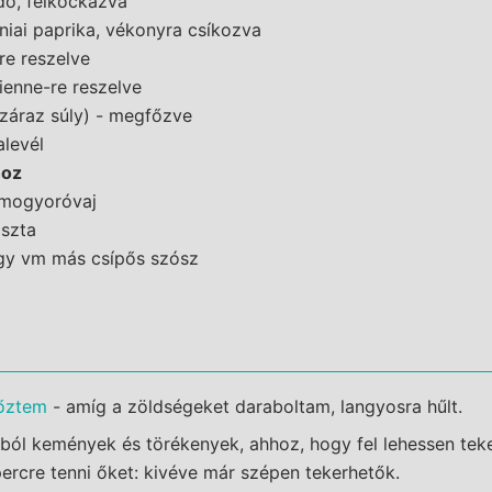
dó, felkockázva
rniai paprika, vékonyra csíkozva
-re reszelve
lienne-re reszelve
záraz súly) - megfőzve
alevél
hoz
 mogyoróvaj
aszta
agy vm más csípős szósz
őztem
- amíg a zöldségeket daraboltam, langyosra hűlt.
pból kemények és törékenyek, ahhoz, hogy fel lehessen teke
ercre tenni őket: kivéve már szépen tekerhetők.