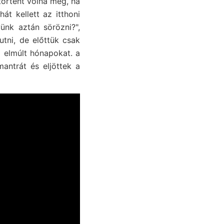
örtént volna meg, ha
t kellett az itthoni
ünk aztán sörözni?",
tni, de előttük csak
 elmúlt hónapokat. a
antrát és eljöttek a