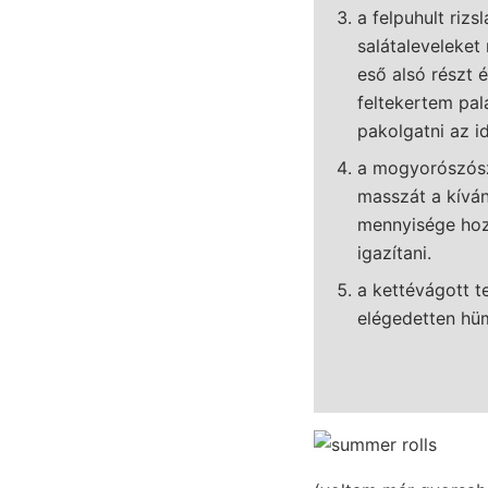
a felpuhult rizs
salátaleveleket
eső alsó részt é
feltekertem pal
pakolgatni az i
a mogyorószósz
masszát a kíván
mennyisége hozz
igazítani.
a kettévágott t
elégedetten hü