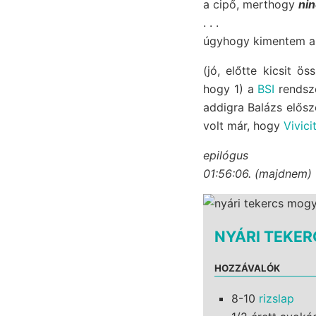
a cipő, merthogy
nin
. . .
úgyhogy kimentem a k
(jó, előtte kicsit 
hogy 1) a
BSI
rendsze
addigra Balázs elős
volt már, hogy
Vivici
epilógus
01:56:06. (majdnem) 
NYÁRI TEKE
HOZZÁVALÓK
8-10
rizslap