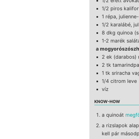
1/2 érett avoká
1/2 piros kalifo
1 répa, julienne
1/2 karalábé, ju
8 dkg quinoa (s
1-2 marék salát
a mogyorószósz
2 ek (darabos)
2 tk tamarindp
1 tk sriracha v
1/4 citrom leve
víz
KNOW-HOW
a quinoát
megf
a rizslapok ala
kell pár másodp