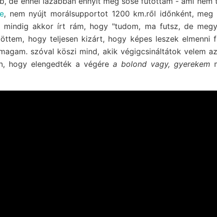
, de ennél lazábban ennyit még sose futottam - ami nem t
e
, nem nyújt morálsupportot 1200 km.ről időnként, meg há
i mindig akkor írt rám, hogy "tudom, ma futsz, de megy
ttem, hogy teljesen kizárt, hogy képes leszek elmenni fu
agam. szóval köszi mind, akik végigcsináltátok velem az
n, hogy elengedték a végére
a bolond vagy, gyerekem
m