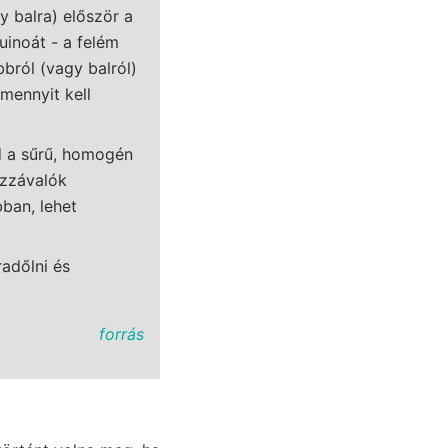
y balra) először a
uinoát - a felém
bbról (vagy balról)
mennyit kell
d a sűrű, homogén
ozzávalók
ban, lehet
radőlni és
forrás