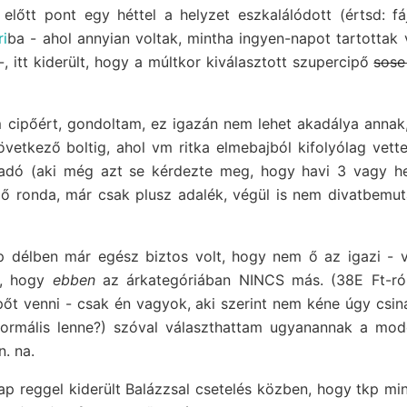
előtt pont egy héttel a helyzet eszkalálódott (értsd: fá
ri
ba - ahol annyian voltak, mintha ingyen-napot tartottak 
-, itt kiderült, hogy a múltkor kiválasztott szupercipő
sose
m cipőért, gondoltam, ez igazán nem lehet akadálya annak
övetkező boltig, ahol vm ritka elmebajból kifolyólag vet
ladó (aki még azt se kérdezte meg, hogy havi 3 vagy he
pő ronda, már csak plusz adalék, végül is nem divatbemuta
p délben már egész biztos volt, hogy nem ő az igazi - 
lt, hogy
ebben
az árkategóriában NINCS más. (38E Ft-ró
őt venni - csak én vagyok, aki szerint nem kéne úgy csin
normális lenne?) szóval választhattam ugyanannak a mod
. na.
 reggel kiderült Balázzsal csetelés közben, hogy tkp min