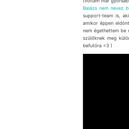
(voltam már gyorsabb
Balázs nem nevez b
support-team is, ak
amikor éppen eldöntö
nem égethettem be m
szülőknek meg külö
befutóra <3 )