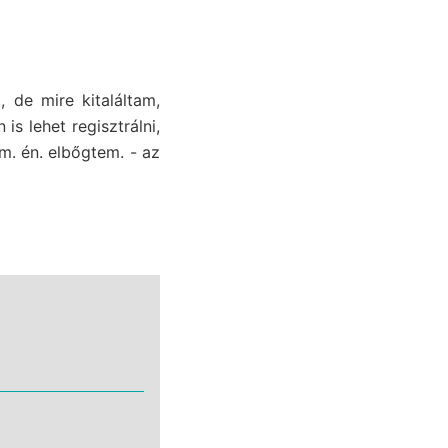
 de mire kitaláltam,
s lehet regisztrálni,
. én. elbőgtem. - az