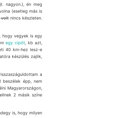
jt. nagyon.), én meg
volna (esetleg más is
 volt
nincs készleten.
, hogy vegyek is egy
tem
egy cipőt
, kb azt,
ti 40 km-hez lesz-e
tóra készülés zajlik,
visszaszáguldottam a
l beszélek épp, nem
álni Magyarországon,
ellnek 2 másik színe
degy is, hogy milyen