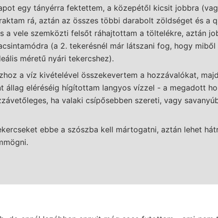
lapot egy tányérra fektettem, a közepétől kicsit jobbra (vag
 raktam rá, aztán az összes többi darabolt zöldséget és a q
s a vele szemközti felsőt ráhajtottam a töltelékre, aztán jo
acsintamódra (a 2. tekerésnél már látszani fog, hogy miből 
deális méretű nyári tekercshez).
hoz a víz kivételével összekevertem a hozzávalókat, maj
t állag eléréséig hígítottam langyos vízzel - a megadott h
ávetőleges, ha valaki csípősebben szereti, vagy savanyúb
ekercseket ebbe a szószba kell mártogatni, aztán lehet hát
mmögni.