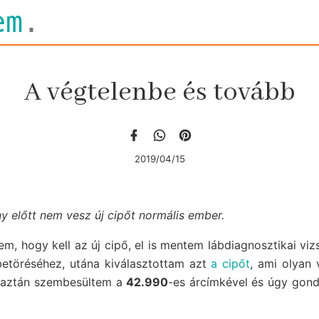
em
.
A végtelenbe és tovább
2019/04/15
ny előtt nem vesz új cipőt normális ember.
em, hogy kell az új cipő, el is mentem lábdiagnosztikai viz
betöréséhez, utána kiválasztottam azt
a cipőt
, ami olyan 
- aztán szembesültem a
42.990
-es árcímkével és úgy gond