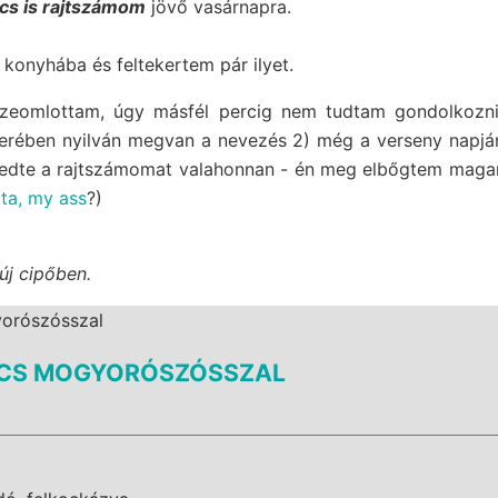
cs is rajtszámom
jövő vasárnapra.
onyhába és feltekertem pár ilyet.
összeomlottam, úgy másfél percig nem tudtam gondolkozni,
rében nyilván megvan a nevezés 2) még a verseny napján i
zedte a rajtszámomat valahonnan - én meg elbőgtem magam
tta, my ass
?)
új cipőben.
RCS MOGYORÓSZÓSSZAL