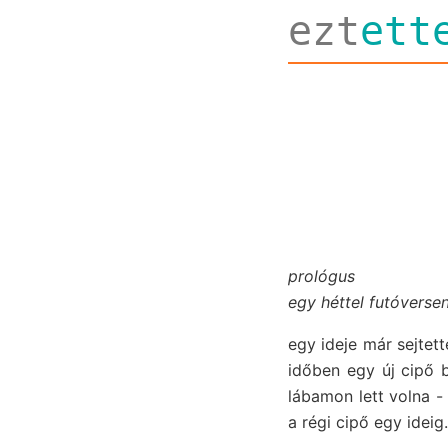
ezt
ett
prológus
egy héttel futóverse
egy ideje már sejtett
időben egy új cipő 
lábamon lett volna 
a régi cipő egy ideig.