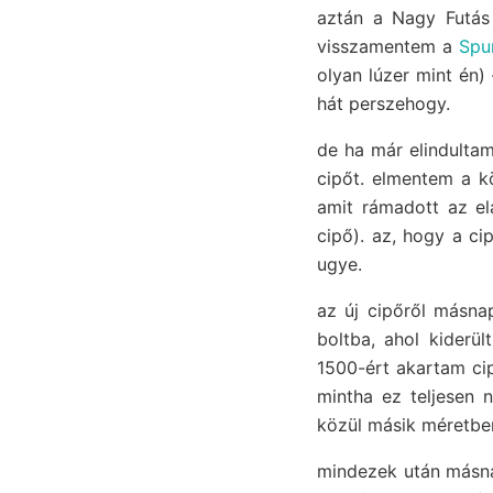
aztán a Nagy Futás 
visszamentem a
Spu
olyan lúzer mint én) 
hát perszehogy.
de ha már elindulta
cipőt. elmentem a k
amit rámadott az e
cipő). az, hogy a ci
ugye.
az új cipőről másna
boltba, ahol kiderü
1500-ért akartam cip
mintha ez teljesen 
közül másik méretben
mindezek után másnap