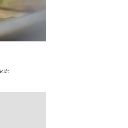
ációt