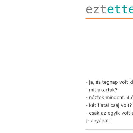
ezt
ett
- ja, és tegnap volt 
- mit akartak?
- néztek mindent. 4 ó
- két fiatal csaj volt?
- csak az egyik volt 
[- anyádat.]