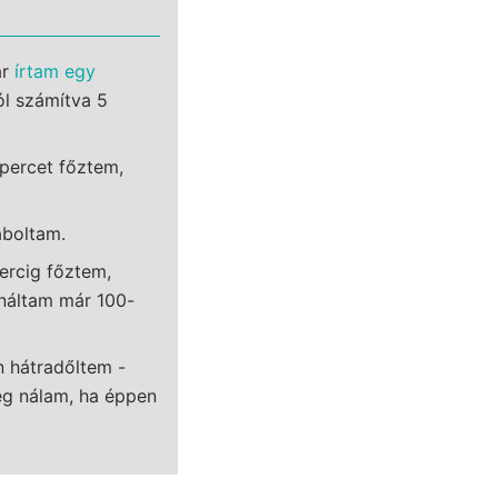
ár
írtam egy
ól számítva 5
 percet főztem,
aboltam.
ercig főztem,
ináltam már 100-
n hátradőltem -
ség nálam, ha éppen