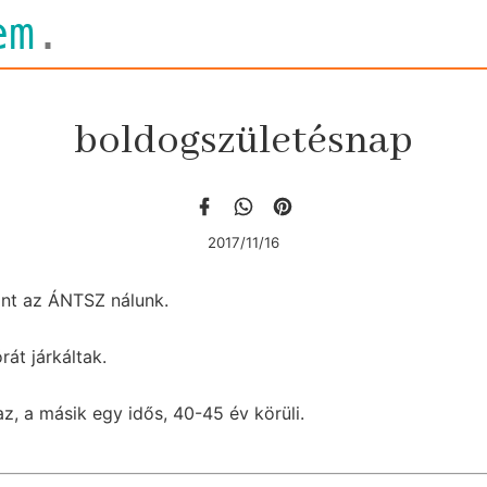
em
.
boldogszületésnap
2017/11/16
kint az ÁNTSZ nálunk.
rát járkáltak.
az, a másik egy idős, 40-45 év körüli.