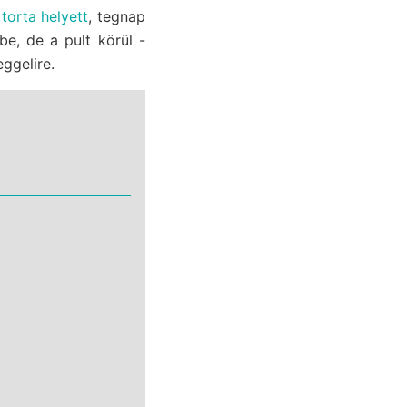
m
torta helyett
, tegnap
be, de a pult körül -
ggelire.