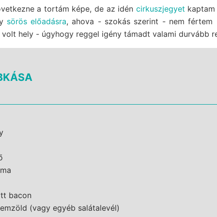
következne a tortám képe, de az idén
cirkuszjegyet
kapta
gy
sörös előadásra
, ahova - szokás szerint - nem fértem 
 volt hely - úgyhogy reggel igény támadt valami durvább re
BKÁSA
y
ő
yma
tt bacon
emzöld (vagy egyéb salátalevél)