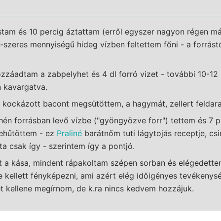
stam és 10 percig áztattam (erről egyszer nagyon régen m
2-szeres mennyiségű hideg vízben feltettem főni - a forrást
ozzáadtam a zabpelyhet és 4 dl forró vizet - további 10-12
 kavargatva.
 kockázott bacont megsütöttem, a hagymát, zellert feldar
hén forrásban levő vízbe ("gyöngyözve forr") tettem és 7 p
lehűtöttem - ez
Praliné
barátnőm tuti lágytojás receptje, cs
óta csak így - szerintem így a pontjó.
t a kása, mindent rápakoltam szépen sorban és elégedette
e kellett fényképezni, ami azért elég időigényes tevékeny
t kellene megírnom, de k.ra nincs kedvem hozzájuk.