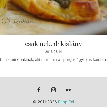
csak neked: kislány
2018/05/14
ában - mindenkinek, aki már unja a spárga-lágytojás kombin
© 2011-2026
Papp Éci