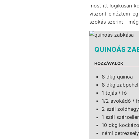
most itt logikusan 
viszont elnéztem e
szokás szerint - még
QUINOÁS ZA
HOZZÁVALÓK
8 dkg quinoa
8 dkg zabpehel
1 tojás / fő
1/2 avokádó / f
2 szál zöldhag
1 szál szárzeller
10 dkg kockázo
némi petrezsely