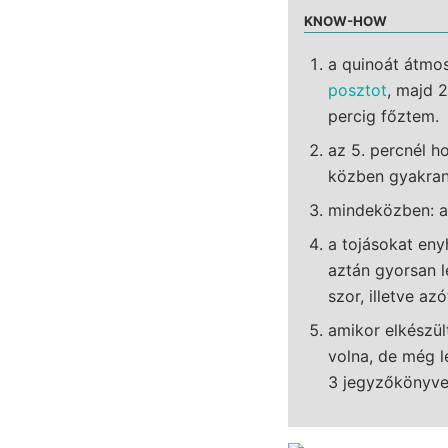
KNOW-HOW
a quinoát átmo
posztot
, majd 
percig főztem.
az 5. percnél h
közben gyakran
mindeközben: a
a tojásokat eny
aztán gyorsan 
szor, illetve az
amikor elkészül
volna, de még l
3 jegyzőkönyve