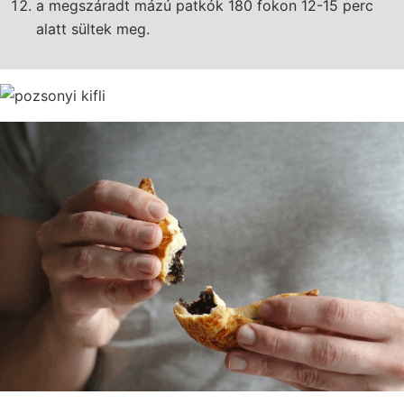
a megszáradt mázú patkók 180 fokon 12-15 perc
alatt sültek meg.