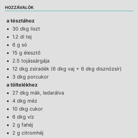
HOZZÁVALÓK
a tésztához
30 dkg liszt
1.2 dl tej
6 g só
15 g élesztő
2.5 tojássárgája
12 dkg zsiradék (6 dkg vaj + 6 dkg disznózsír)
3 dkg porcukor
a töltelékhez
27 dkg mák, ledarálva
4 dkg méz
10 dkg cukor
6 dkg víz
2 g fahéj
2 g citromhéj