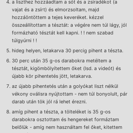
a liszthez hozzáadtam a sót és a zsiradékot (a
vajat és a zsírt) és elmorzsoltam, majd
hozzáöntöttem a tejes keveréket. kézzel
összeállítottam a tésztát: a végére nem túl lágy, jól
formázható tésztát kell kapni. ! ! nem szabad
túlgyúrni ! !
hideg helyen, letakarva 30 percig pihent a tészta.
30 perc után 35 g-os darabokra metéltem a
tésztát, kigömbölyítettem őket (lsd. a videót) és
újabb kör pihentetés jött, letakarva.
az újabb pihentetés után a golyókat liszt nélkül
vékony oválisra nyújtottam - nem túl bonyolult, pár
darab után tök jól rá lehet érezni.
amíg pihent a tészta, a tölteléket is 35 g-os
darabokra osztottam és hengereket formáztam
belőlük - amíg nem használtam fel őket, kitettem