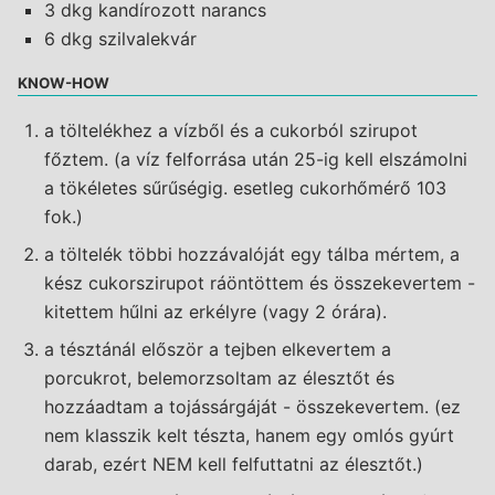
3 dkg kandírozott narancs
6 dkg szilvalekvár
KNOW-HOW
a töltelékhez a vízből és a cukorból szirupot
főztem. (a víz felforrása után 25-ig kell elszámolni
a tökéletes sűrűségig. esetleg cukorhőmérő 103
fok.)
a töltelék többi hozzávalóját egy tálba mértem, a
kész cukorszirupot ráöntöttem és összekevertem -
kitettem hűlni az erkélyre (vagy 2 órára).
a tésztánál először a tejben elkevertem a
porcukrot, belemorzsoltam az élesztőt és
hozzáadtam a tojássárgáját - összekevertem. (ez
nem klasszik kelt tészta, hanem egy omlós gyúrt
darab, ezért NEM kell felfuttatni az élesztőt.)