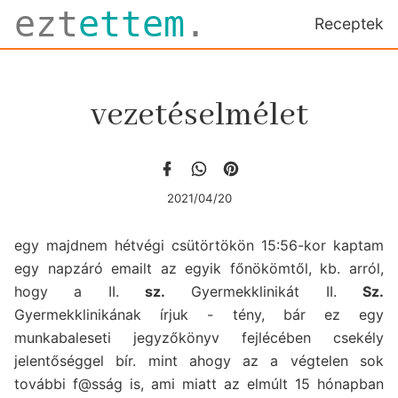
ezt
ettem
.
Receptek
vezetéselmélet
2021/04/20
egy majdnem hétvégi csütörtökön 15:56-kor kaptam
egy napzáró emailt az egyik főnökömtől, kb. arról,
hogy a II.
sz.
Gyermekklinikát II.
Sz.
Gyermekklinikának írjuk - tény, bár ez egy
munkabaleseti jegyzőkönyv fejlécében csekély
jelentőséggel bír. mint ahogy az a végtelen sok
további f@sság is, ami miatt az elmúlt 15 hónapban