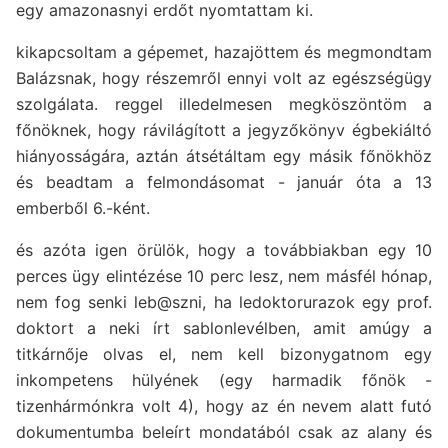
egy amazonasnyi erdőt nyomtattam ki.
kikapcsoltam a gépemet, hazajöttem és megmondtam
Balázsnak, hogy részemről ennyi volt az egészségügy
szolgálata. reggel illedelmesen megköszöntöm a
főnöknek, hogy rávilágított a jegyzőkönyv égbekiáltó
hiányosságára, aztán átsétáltam egy másik főnökhöz
és beadtam a felmondásomat - január óta a 13
emberből 6.-ként.
és azóta igen örülök, hogy a továbbiakban egy 10
perces ügy elintézése 10 perc lesz, nem másfél hónap,
nem fog senki leb@szni, ha ledoktorurazok egy prof.
doktort a neki írt sablonlevélben, amit amúgy a
titkárnője olvas el, nem kell bizonygatnom egy
inkompetens hülyének (egy harmadik főnök -
tizenhármónkra volt 4), hogy az én nevem alatt futó
dokumentumba beleírt mondatából csak az alany és