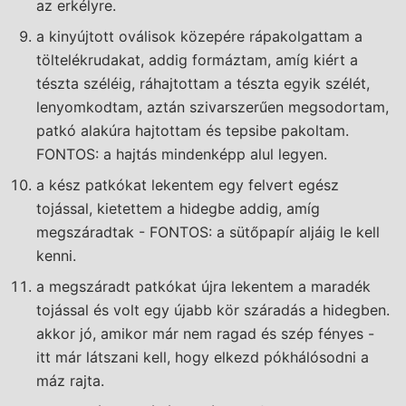
az erkélyre.
a kinyújtott oválisok közepére rápakolgattam a
töltelékrudakat, addig formáztam, amíg kiért a
tészta széléig, ráhajtottam a tészta egyik szélét,
lenyomkodtam, aztán szivarszerűen megsodortam,
patkó alakúra hajtottam és tepsibe pakoltam.
FONTOS: a hajtás mindenképp alul legyen.
a kész patkókat lekentem egy felvert egész
tojással, kietettem a hidegbe addig, amíg
megszáradtak - FONTOS: a sütőpapír aljáig le kell
kenni.
a megszáradt patkókat újra lekentem a maradék
tojással és volt egy újabb kör száradás a hidegben.
akkor jó, amikor már nem ragad és szép fényes -
itt már látszani kell, hogy elkezd pókhálósodni a
máz rajta.