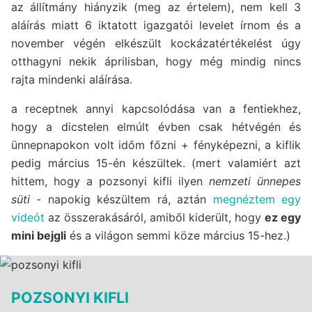
az állítmány hiányzik (meg az értelem), nem kell 3
aláírás miatt 6 iktatott igazgatói levelet írnom és a
november végén elkészült kockázatértékelést úgy
otthagyni nekik áprilisban, hogy még mindig nincs
rajta mindenki aláírása.
a receptnek annyi kapcsolódása van a fentiekhez,
hogy a dicstelen elmúlt évben csak hétvégén és
ünnepnapokon volt időm főzni + fényképezni, a kiflik
pedig március 15-én készültek. (mert valamiért azt
hittem, hogy a pozsonyi kifli ilyen
nemzeti ünnepes
süti
- napokig készültem rá, aztán
megnéztem egy
videót
az összerakásáról, amiből kiderült, hogy
ez egy
mini bejgli
és a világon semmi köze március 15-hez.)
POZSONYI KIFLI