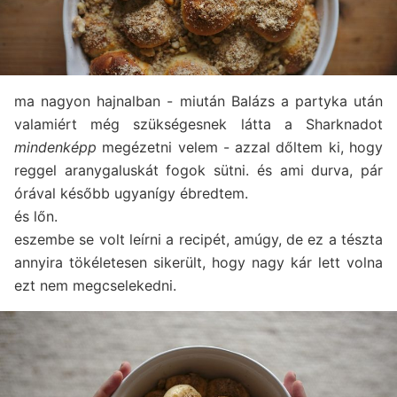
ma nagyon hajnalban - miután Balázs a partyka után
valamiért még szükségesnek látta a Sharknadot
mindenképp
megézetni velem - azzal dőltem ki, hogy
reggel aranygaluskát fogok sütni. és ami durva, pár
órával később ugyanígy ébredtem.
és lőn.
eszembe se volt leírni a recipét, amúgy, de ez a tészta
annyira tökéletesen sikerült, hogy nagy kár lett volna
ezt nem megcselekedni.