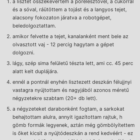
a lisztet összekevertem a porélesztővel, a cukorral
és a sóval, ráütöttem a tojást és a langyos tejet,
alacsony fokozaton járatva a robotgépet,
beledolgoztattam.
amikor felvette a tejet, kanalanként ment bele az
olvasztott vaj - 12 percig hagytam a gépet
dolgozni.
lágy, szép sima felületű tészta lett, ami cc. 45 perc
alatt kelt duplájára.
ennél a pontnál enyhén lisztezett deszkán félujjnyi
vastagra nyújtottam és nagyjából azonos méretű
négyzetekre szabtam (20+ db lett).
a négyzeteket darabonként fogtam, a sarkokat
behajtottam alulra, annyit igazítottam rajtuk, h
gömb formák legyenek, aztán még gömbölyítettem
is őket kicsit a nyújtódeszkán a rend kedvéért - ez