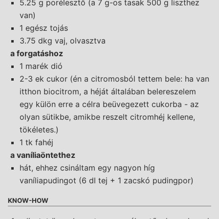
5.25 g porélesztő (a 7 g-os tasak 500 g liszthez
van)
1 egész tojás
3.75 dkg vaj, olvasztva
a forgatáshoz
1 marék dió
2-3 ek cukor (én a citromosból tettem bele: ha van
itthon biocitrom, a héját általában belereszelem
egy külön erre a célra beüvegezett cukorba - az
olyan sütikbe, amikbe reszelt citromhéj kellene,
tökéletes.)
1 tk fahéj
a vaníliaöntethez
hát, ehhez csináltam egy nagyon híg
vaníliapudingot (6 dl tej + 1 zacskó pudingpor)
KNOW-HOW