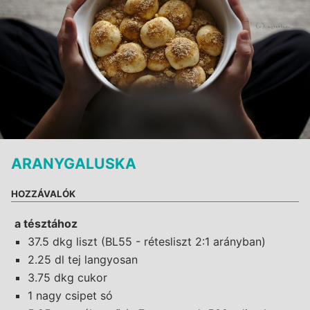
ARANYGALUSKA
HOZZÁVALÓK
a tésztához
37.5 dkg liszt (BL55 - rétesliszt 2:1 arányban)
2.25 dl tej langyosan
3.75 dkg cukor
1 nagy csipet só