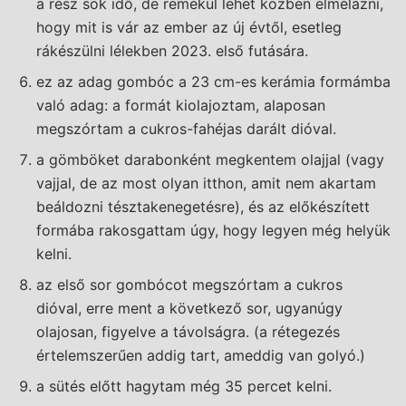
a rész sok idő, de remekül lehet közben elmélázni,
hogy mit is vár az ember az új évtől, esetleg
rákészülni lélekben 2023. első futására.
ez az adag gombóc a 23 cm-es kerámia formámba
való adag: a formát kiolajoztam, alaposan
megszórtam a cukros-fahéjas darált dióval.
a gömböket darabonként megkentem olajjal (vagy
vajjal, de az most olyan itthon, amit nem akartam
beáldozni tésztakenegetésre), és az előkészített
formába rakosgattam úgy, hogy legyen még helyük
kelni.
az első sor gombócot megszórtam a cukros
dióval, erre ment a következő sor, ugyanúgy
olajosan, figyelve a távolságra. (a rétegezés
értelemszerűen addig tart, ameddig van golyó.)
a sütés előtt hagytam még 35 percet kelni.