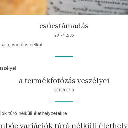
csúcstámadás
2017/12/05
ája, variálás nélkül.
a termékfotózás veszélyei
2013/08/18
bóc variációk túró nélküli élethel