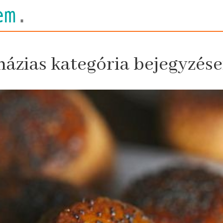
em
.
házias kategória bejegyzése