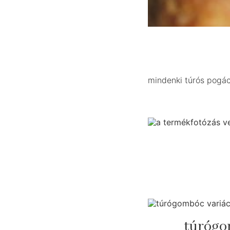
mindenki túrós pogács
túrógom