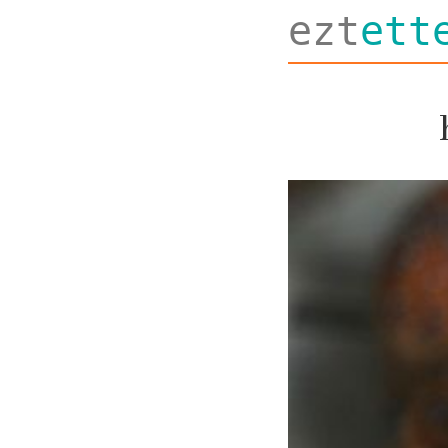
ezt
ett