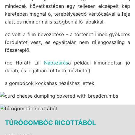
mindezek következtében egy teljesen elcsépelt kép
keretében meghal ő, terebélyesedő vértócsával a feje
alatt és nemnormális szögben álló lábakkal.
ez volt a film bevezetése - a történet innen gyökeres
fordulatot vesz, és egyáltalán nem rájengosszling a
főszereplő.
(de Horáth Lili
Napszúrás
a például kimondottan jó
darab, és legálban tölthető, nézhető.)
a gombócok kockahas nézéshez lettek.
TÚRÓGOMBÓC RICOTTÁBÓL