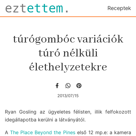
ezt
ettem
.
Receptek
túrógombóc variációk
túró nélküli
élethelyzetekre
2013/07/15
Ryan Gosling az ügyeletes félisten, illik felfokozott
idegállapotba kerülni a látványától.
A
The Place Beyond the Pines
első 12 mp.e: a kamera