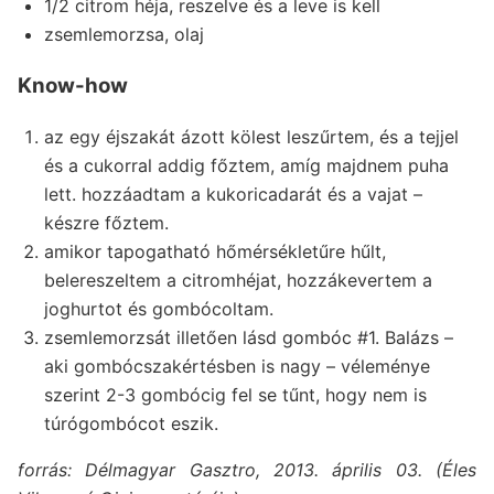
1/2 citrom héja, reszelve és a leve is kell
zsemlemorzsa, olaj
Know-how
az egy éjszakát ázott kölest leszűrtem, és a tejjel
és a cukorral addig főztem, amíg majdnem puha
lett. hozzáadtam a kukoricadarát és a vajat –
készre főztem.
amikor tapogatható hőmérsékletűre hűlt,
belereszeltem a citromhéjat, hozzákevertem a
joghurtot és gombócoltam.
zsemlemorzsát illetően lásd gombóc #1. Balázs –
aki gombócszakértésben is nagy – véleménye
szerint 2-3 gombócig fel se tűnt, hogy nem is
túrógombócot eszik.
forrás: Délmagyar Gasztro, 2013. április 03. (Éles