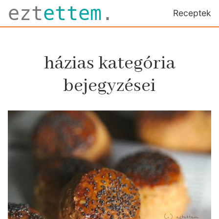
ezt
ettem
.
Receptek
házias kategória
bejegyzései