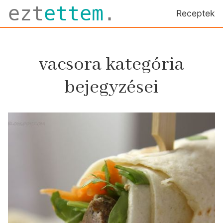
ezt
ettem
.
Receptek
vacsora kategória
bejegyzései