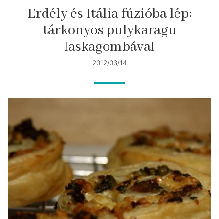
Erdély és Itália fúzióba lép:
tárkonyos pulykaragu
laskagombával
2012/03/14