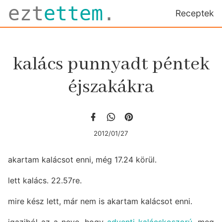
ezt
ettem
.
Receptek
kalács punnyadt péntek
éjszakákra
2012/01/27
akartam kalácsot enni, még 17.24 körül.
lett kalács. 22.57re.
mire kész lett, már nem is akartam kalácsot enni.
igaziból az a neve, hogy
adventi kalácskoszorú
, meg