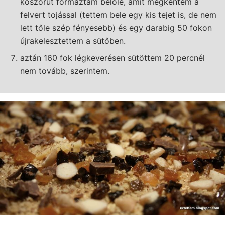
koszorút formáztam belőle, amit megkentem a
felvert tojással (tettem bele egy kis tejet is, de nem
lett tőle szép fényesebb) és egy darabig 50 fokon
újrakelesztettem a sütőben.
aztán 160 fok légkeverésen sütöttem 20 percnél
nem tovább, szerintem.