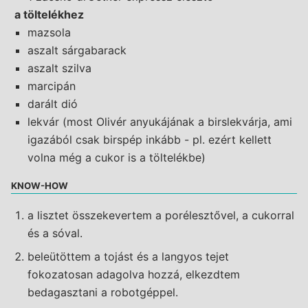
a töltelékhez
mazsola
aszalt sárgabarack
aszalt szilva
marcipán
darált dió
lekvár (most Olivér anyukájának a birslekvárja, ami
igazából csak birspép inkább - pl. ezért kellett
volna még a cukor is a töltelékbe)
KNOW-HOW
a lisztet összekevertem a porélesztővel, a cukorral
és a sóval.
beleütöttem a tojást és a langyos tejet
fokozatosan adagolva hozzá, elkezdtem
bedagasztani a robotgéppel.