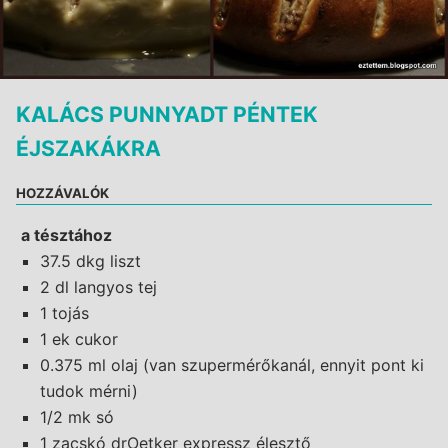
KALÁCS PUNNYADT PÉNTEK
ÉJSZAKÁKRA
HOZZÁVALÓK
a tésztához
37.5 dkg liszt
2 dl langyos tej
1 tojás
1 ek cukor
0.375 ml olaj (van szupermérőkanál, ennyit pont ki
tudok mérni)
1/2 mk só
1 zacskó drOetker expressz élesztő