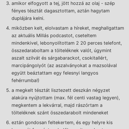
amikor elfogyott a tej, jött hozzá az olaj - szép
fényes tésztát dagasztottam, aztán hagytam
duplájára kelni.
miközben kelt, elolvastam a híreket, meghallgattam
az aktuális Millás podcastot, cseteltem
mindenkivel, lebonyolítottam 2 20 perces telefont,
összedaraboltam a tölteléknek valót, úgymint
aszalt szilvát és sárgabarackot, csokitallért,
marcipángolyót (az aszalványokat a mazsolával
együtt beáztattam egy felesnyi langyos
fehérrumba!)
a megkelt tésztát lisztezett deszkán négyzet
alakúra nyújtottam (max. fél centi vastag legyen),
megkentem a lekvárral, majd rászórtam a
tölteléknek szánt összedarabolt mindeneket
eztán gondosan feltekertem, és egy helyre kis