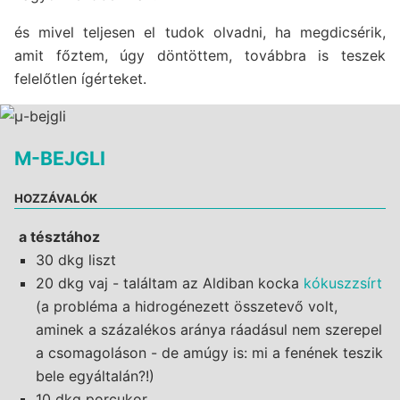
és mivel teljesen el tudok olvadni, ha megdicsérik,
amit főztem, úgy döntöttem, továbbra is teszek
felelőtlen ígérteket.
Μ-BEJGLI
HOZZÁVALÓK
a tésztához
30 dkg liszt
20 dkg vaj - találtam az Aldiban kocka
kókuszzsírt
(a probléma a hidrogénezett összetevő volt,
aminek a százalékos aránya ráadásul nem szerepel
a csomagoláson - de amúgy is: mi a fenének teszik
bele egyáltalán?!)
10 dkg porcukor