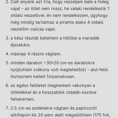
Csili anyánk azt írta, hogy reszeljem bele a hideg
vajat - az ötlet nem rossz, ha valaki rendelkezik 1
oldalú reszelővel. én nem rendelkezem, úgyhogy
még mindig tartalmaz a piramis alakú 4 oldalú
reszelőm csúcsa vajat.
a kész tésztát betettem a hűtőbe a maradék
éjszakára.
másnap 4 részre vágtam.
minden darabot ~30*20 cm-es darabokra
nyújtottam (vékony volt meglehetőst) - alul-felül
liszteznem kellett folyamatosan.
az egész felületet megkentem vékonyan a
töltelékkel és a hosszabbik oldalán kezdve
feltekertem.
2.5 cm-es szeletekre vágtam és papírozott
sütőlapon kb 20 perc alatt megsütöttem (175 fok,