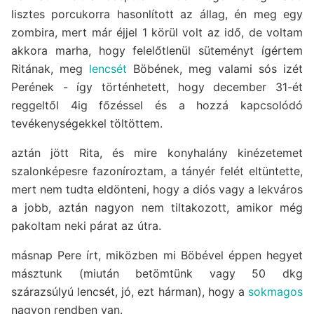
lisztes porcukorra hasonlított az állag, én meg egy
zombira, mert már éjjel 1 körül volt az idő, de voltam
akkora marha, hogy felelőtlenül süteményt ígértem
Ritának, meg
lencsét
Böbének, meg valami sós izét
Perének - így történhetett, hogy december 31-ét
reggeltől 4ig főzéssel és a hozzá kapcsolódó
tevékenységekkel töltöttem.
aztán jött Rita, és mire konyhalány kinézetemet
szalonképesre fazoníroztam, a tányér felét eltüntette,
mert nem tudta eldönteni, hogy a diós vagy a lekváros
a jobb, aztán nagyon nem tiltakozott, amikor még
pakoltam neki párat az útra.
másnap Pere írt, miközben mi Böbével éppen hegyet
másztunk (miután betömtünk vagy 50 dkg
szárazsúlyú lencsét, jó, ezt hárman), hogy a
sokmagos
nagyon rendben van.