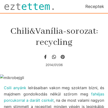
ezt
ettem
.
Receptek
Chili&Vanília-sorozat:
recycling
2014/01/06
Csili anyánk
leírásaiban vakon meg szoktam bízni, és
majdnem gondolkodás nélkül szórom meg
fahéjas
porcukorral a darált csirkét
, na de most valami nagyon
nem stimmelt a recepttel: minden végén is leginkább