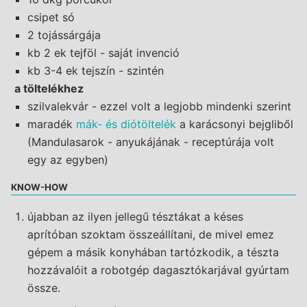
csipet só
2 tojássárgája
kb 2 ek tejföl - saját invenció
kb 3-4 ek tejszín - szintén
a töltelékhez
szilvalekvár - ezzel volt a legjobb mindenki szerint
maradék
mák- és diótöltelék
a karácsonyi bejgliből
(Mandulasarok - anyukájának - receptúrája volt
egy az egyben)
KNOW-HOW
újabban az ilyen jellegű tésztákat a késes
aprítóban szoktam összeállítani, de mivel emez
gépem a másik konyhában tartózkodik, a tészta
hozzávalóit a robotgép dagasztókarjával gyúrtam
össze.