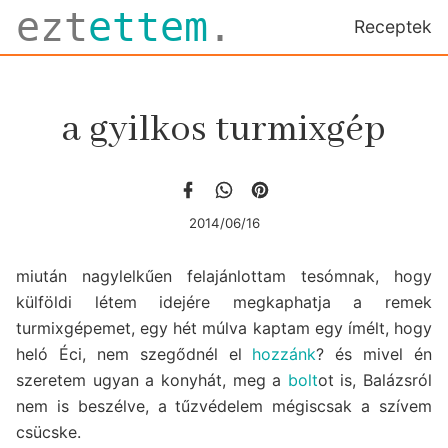
ezt
ettem
.
Receptek
a gyilkos turmixgép
2014/06/16
miután nagylelkűen felajánlottam tesómnak, hogy
külföldi létem idejére megkaphatja a remek
turmixgépemet, egy hét múlva kaptam egy ímélt, hogy
heló Éci, nem szegődnél el
hozzánk
? és mivel én
szeretem ugyan a konyhát, meg a
bolt
ot is, Balázsról
nem is beszélve, a tűzvédelem mégiscsak a szívem
csücske.