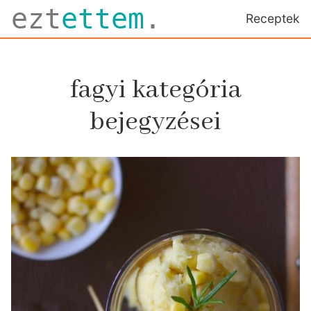
ezt
ettem
.
Receptek
fagyi kategória
bejegyzései