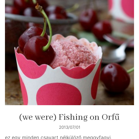
(we were) Fishing on Orfű
2013/07/01
ez egy minden csavart nélkülöző meggyfagyi.