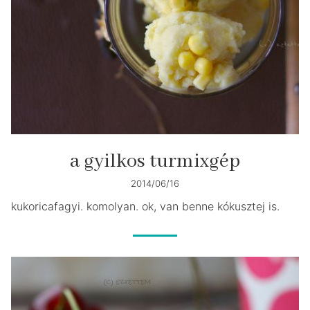
a gyilkos turmixgép
2014/06/16
kukoricafagyi. komolyan. ok, van benne kókusztej is.