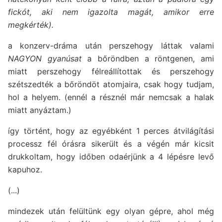
fickót, aki nem igazolta magát, amikor erre
megkérték).
a konzerv-dráma után perszehogy láttak valami
NAGYON gyanúsat
a bőröndben a röntgenen, ami
miatt perszehogy félreállítottak és perszehogy
szétszedték a bőröndöt atomjaira, csak hogy tudjam,
hol a helyem. (ennél a résznél már nemcsak a halak
miatt anyáztam.)
így történt, hogy az egyébként 1 perces átvilágítási
processz fél órásra sikerült és a végén már kicsit
drukkoltam, hogy időben odaérjünk a 4 lépésre levő
kapuhoz.
(...)
mindezek után felültünk egy olyan gépre, ahol még