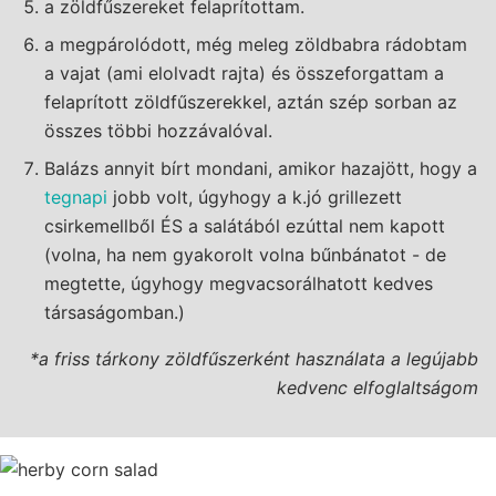
a zöldfűszereket felaprítottam.
a megpárolódott, még meleg zöldbabra rádobtam
a vajat (ami elolvadt rajta) és összeforgattam a
felaprított zöldfűszerekkel, aztán szép sorban az
összes többi hozzávalóval.
Balázs annyit bírt mondani, amikor hazajött, hogy a
tegnapi
jobb volt, úgyhogy a k.jó grillezett
csirkemellből ÉS a salátából ezúttal nem kapott
(volna, ha nem gyakorolt volna bűnbánatot - de
megtette, úgyhogy megvacsorálhatott kedves
társaságomban.)
*a friss tárkony zöldfűszerként használata a legújabb
kedvenc elfoglaltságom