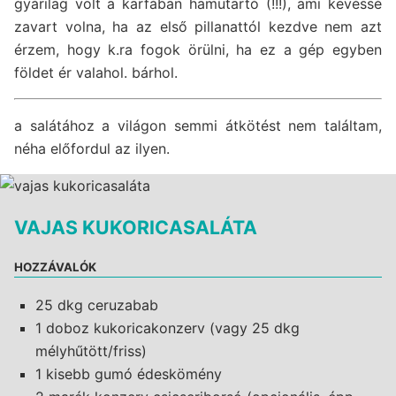
gyárilag volt a karfában hamutartó (!!!), ami kevéssé
zavart volna, ha az első pillanattól kezdve nem azt
érzem, hogy k.ra fogok örülni, ha ez a gép egyben
földet ér valahol. bárhol.
a salátához a világon semmi átkötést nem találtam,
néha előfordul az ilyen.
VAJAS KUKORICASALÁTA
HOZZÁVALÓK
25 dkg ceruzabab
1 doboz kukoricakonzerv (vagy 25 dkg
mélyhűtött/friss)
1 kisebb gumó édeskömény