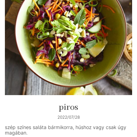
piros
2022/07/28
szép színes saláta bármikorra, húshoz vagy csak úgy
magában.