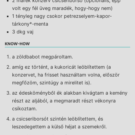
2 marék konzerv csicseriborsó (opcionális, épp
volt egy fél üveg maradék, hogy-hogy nem)
1 tényleg nagy csokor petrezselyem-kapor-
tárkony*-menta
3 dkg vaj
KNOW-HOW
a zöldbabot megpároltam.
amíg ez történt, a kukoricát leöblítettem (a
konzervet, ha frisset használtam volna, először
megfőzöm, szintúgy a mirelitet is).
az édesköményből ék alakban kivágtam a kemény
részt az aljából, a megmaradt részt vékonyra
csíkoztam.
a csicseriborsót szintén leöblítettem, és
leszedegettem a külső héjat a szemekről.