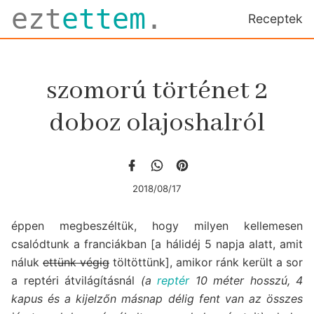
ezt
ettem
.
Receptek
szomorú történet 2
doboz olajoshalról
2018/08/17
éppen megbeszéltük, hogy milyen kellemesen
csalódtunk a franciákban [a hálidéj 5 napja alatt, amit
náluk
ettünk végig
töltöttünk], amikor ránk került a sor
a reptéri átvilágításnál
(a
reptér
10 méter hosszú, 4
kapus és a kijelzőn másnap délig fent van az összes