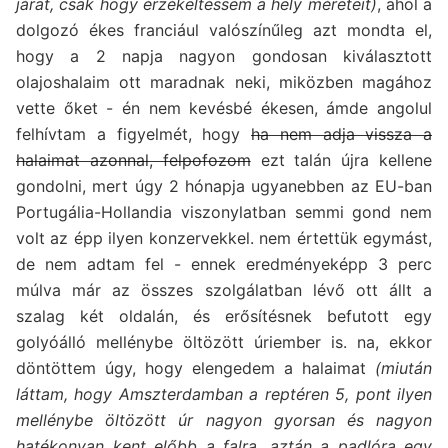
járat, csak hogy érzékeltessem a hely méreteit)
, ahol a
dolgozó ékes franciául valószínűleg azt mondta el,
hogy a 2 napja nagyon gondosan kiválasztott
olajoshalaim ott maradnak neki, miközben magához
vette őket - én nem kevésbé ékesen, ámde angolul
felhívtam a figyelmét, hogy
ha nem adja vissza a
halaimat azonnal, felpofozom
ezt talán újra kellene
gondolni, mert úgy 2 hónapja ugyanebben az EU-ban
Portugália-Hollandia viszonylatban semmi gond nem
volt az épp ilyen konzervekkel. nem értettük egymást,
de nem adtam fel - ennek eredményeképp 3 perc
múlva már az összes szolgálatban lévő ott állt a
szalag két oldalán, és erősítésnek befutott egy
golyóálló mellénybe öltözött úriember is. na, ekkor
döntöttem úgy, hogy elengedem a halaimat
(miután
láttam, hogy Amszterdamban a reptéren 5, pont ilyen
mellénybe öltözött úr nagyon gyorsan és nagyon
hatékonyan kent előbb a falra, aztán a padlóra egy