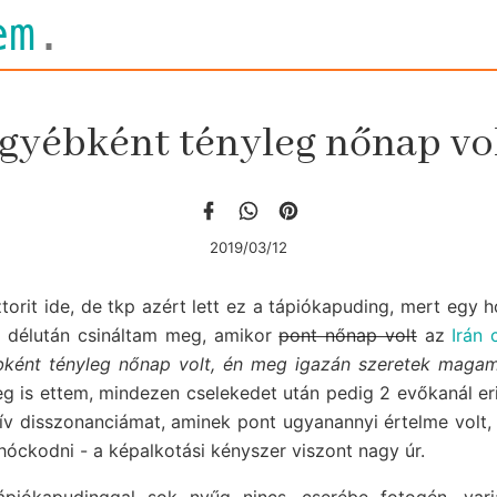
em
.
gyébként tényleg nőnap vo
2019/03/12
torit ide, de tkp azért lett ez a tápiókapuding, mert egy 
n délután csináltam meg, amikor
pont nőnap volt
az
Irán 
ként tényleg nőnap volt, én meg igazán szeretek maga
g is ettem, mindezen cselekedet után pedig 2 evőkanál erit
ív disszonanciámat, aminek pont ugyanannyi értelme volt,
óckodni - a képalkotási kényszer viszont nagy úr.
ápiókapudinggal sok nyűg nincs, cserébe fotogén, vari