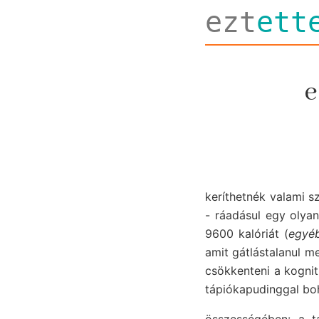
ezt
ett
e
keríthetnék valami sz
- ráadásul egy olya
9600 kalóriát (
egyéb
amit gátlástalanul me
csökkenteni a kognit
tápiókapudinggal boh
összességében: a t