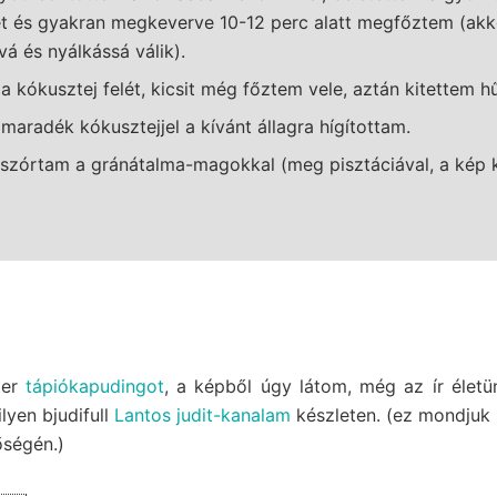
et és gyakran megkeverve 10-12 perc alatt megfőztem (akk
vá és nyálkássá válik).
 kókusztej felét, kicsit még főztem vele, aztán kitettem hű
 maradék kókusztejjel a kívánt állagra hígítottam.
szórtam a gránátalma-magokkal (meg pisztáciával, a kép k
zer
tápiókapudingot
, a képből úgy látom, még az ír életü
lyen bjudifull
Lantos judit-kanalam
készleten. (ez mondjuk 
őségén.)