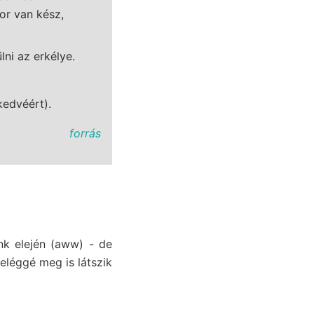
or van kész,
lni az erkélye.
edvéért).
forrás
nk elején (aww) - de
eléggé meg is látszik