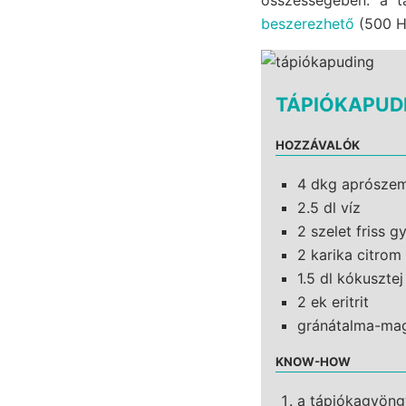
beszerezhető
(500 H
TÁPIÓKAPUD
HOZZÁVALÓK
4 dkg aprósze
2.5 dl víz
2 szelet friss 
2 karika citrom
1.5 dl kókusztej
2 ek eritrit
gránátalma-mag
KNOW-HOW
a tápiókagyöngy