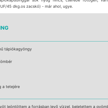
UF/45 dkg.os zacskó) - már ahol, ugye.
ING
mű tápiókagyöngy
gyömbér
 a tetejére
öt leöntöttem a forrásban levő vízzel, beletettem a gyöm