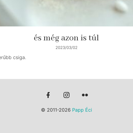
és még azon is túl
2023/03/02
rűbb csiga.
© 2011-2026
Papp Éci