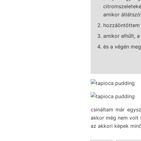
citromszeletek
amikor átlátszó
hozzáöntöttem a
amikor elhűlt, a
és a végén meg
csináltam már egys
akkor még nem volt i
az akkori képek min