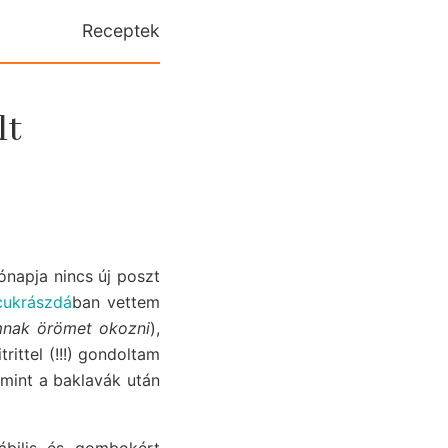
Receptek
lt
hónapja nincs új poszt
cukrászdá
ban vettem
mnak örömet okozni
),
rittel (!!!) gondoltam
 mint a baklavák után
ábilis és gombokért