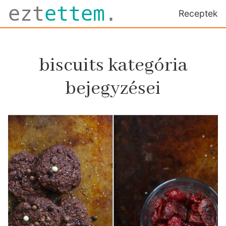
ezt
ettem
.
Receptek
biscuits kategória
bejegyzései