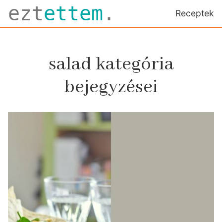
ezt
ettem
.
Receptek
salad kategória
bejegyzései