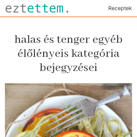
ezt
ettem
.
Receptek
halas és tenger egyéb
élőlényeis kategória
bejegyzései