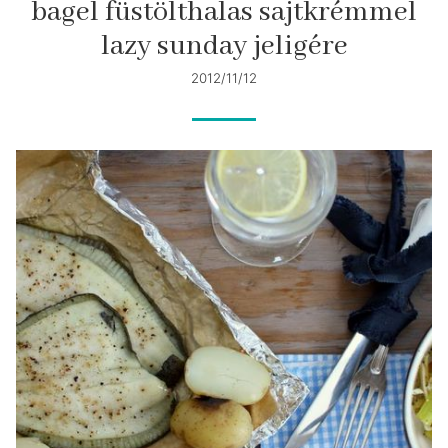
bagel füstölthalas sajtkrémmel
lazy sunday jeligére
2012/11/12