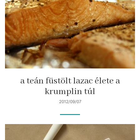
a teán füstölt lazac élete a
krumplin túl
2012/09/07