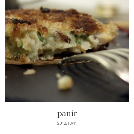
panír
2012/10/11