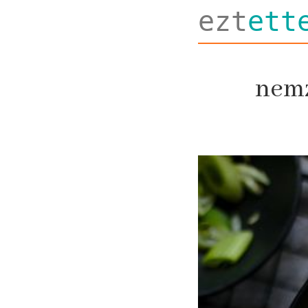
ezt
ett
nemz