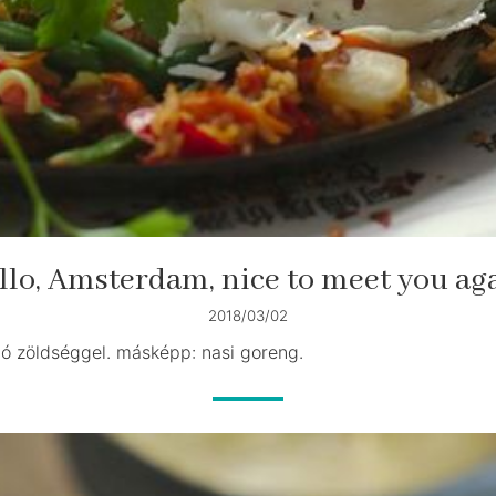
llo, Amsterdam, nice to meet you ag
2018/03/02
mó zöldséggel. másképp: nasi goreng.