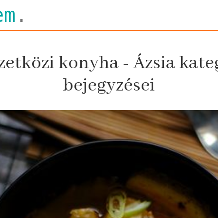
em
.
etközi konyha - Ázsia kate
bejegyzései