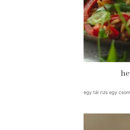
he
egy tál rizs egy cso