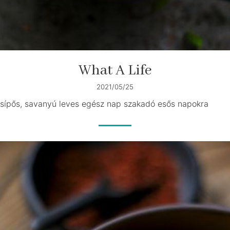
What A Life
2021/05/25
sípős, savanyú leves egész nap szakadó esős napokra