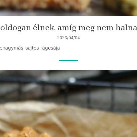
oldogan élnek, amíg meg nem haln
2023/04/04
ehagymás-sajtos rágcsája