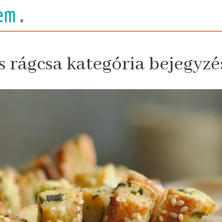
em
.
s rágcsa kategória bejegyzé