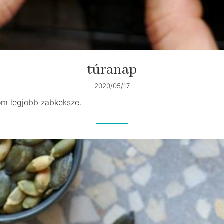
túranap
2020/05/17
om legjobb zabkeksze.