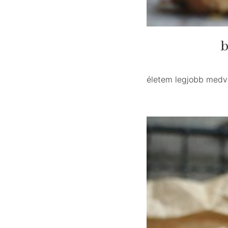
b
életem legjobb medv