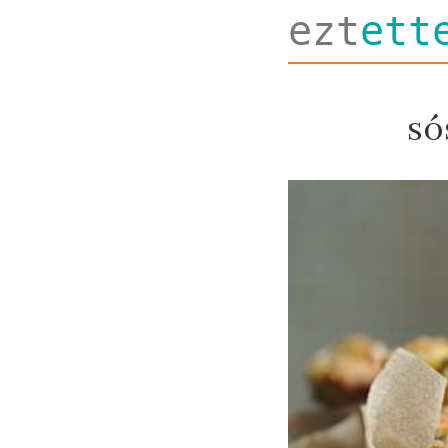
ezt
ett
só