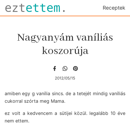
ezt
ettem
.
Receptek
Nagyanyám vaníliás
koszorúja
2012/05/15
amiben egy g vanília sincs. de a tetejét mindig vaníliás
cukorral szórta meg Mama.
ez volt a kedvencem a sütijei közül. legalább 10 éve
nem ettem.