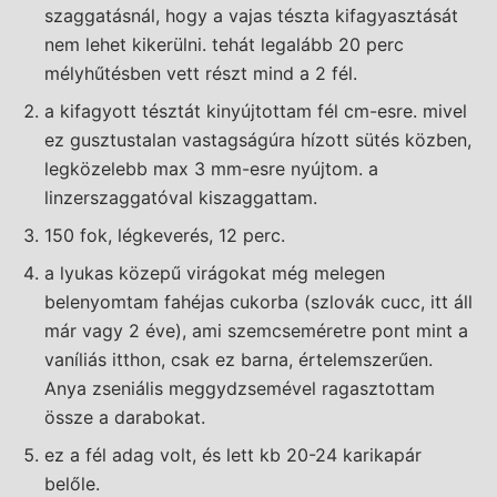
szaggatásnál, hogy a vajas tészta kifagyasztását
nem lehet kikerülni. tehát legalább 20 perc
mélyhűtésben vett részt mind a 2 fél.
a kifagyott tésztát kinyújtottam fél cm-esre. mivel
ez gusztustalan vastagságúra hízott sütés közben,
legközelebb max 3 mm-esre nyújtom. a
linzerszaggatóval kiszaggattam.
150 fok, légkeverés, 12 perc.
a lyukas közepű virágokat még melegen
belenyomtam fahéjas cukorba (szlovák cucc, itt áll
már vagy 2 éve), ami szemcseméretre pont mint a
vaníliás itthon, csak ez barna, értelemszerűen.
Anya zseniális meggydzsemével ragasztottam
össze a darabokat.
ez a fél adag volt, és lett kb 20-24 karikapár
belőle.