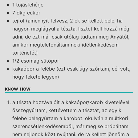
1 tojásfehérje
7 dkg cukor
tejföl (amennyit felvesz, 2 ek se kellett bele, ha
nagyon meglágyul a tészta, lisztet kell hozzá még
adni, de ezt már csak utólag tudtam meg Anyától,
amikor megtelefonáltam neki idétlenkedésem
történetét)
1/2 csomag sütőpor
kakaópor a felébe (ezt csak úgy szórtam, cél volt,
hogy fekete legyen)
KNOW-HOW
a tészta hozzávalóit a kakaópor/karob kivételével
összegyúrtam, kettévettem a tésztát, az egyik
felébe belegyúrtam a karobot. okulván a múltkori
szerencsétlenkedésemből, már meg se próbáltam
nem nejlonok közt nyújtani. de rá kellett jönnöm a