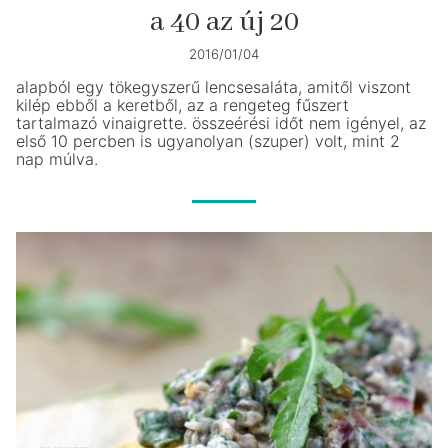
a 40 az új 20
2016/01/04
alapból egy tökegyszerű lencsesaláta, amitől viszont
kilép ebből a keretből, az a rengeteg fűszert
tartalmazó vinaigrette. összeérési időt nem igényel, az
első 10 percben is ugyanolyan (szuper) volt, mint 2
nap múlva.