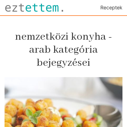
ezt
ettem
.
Receptek
nemzetközi konyha -
arab kategória
bejegyzései