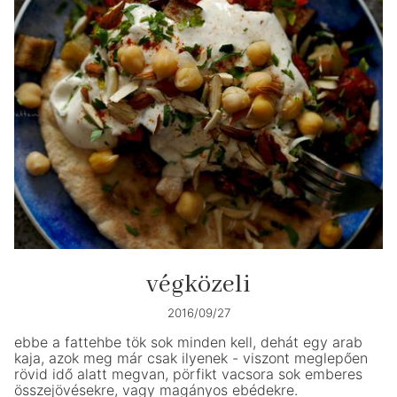
végközeli
2016/09/27
ebbe a fattehbe tök sok minden kell, dehát egy arab
kaja, azok meg már csak ilyenek - viszont meglepően
rövid idő alatt megvan, pörfikt vacsora sok emberes
összejövésekre, vagy magányos ebédekre.