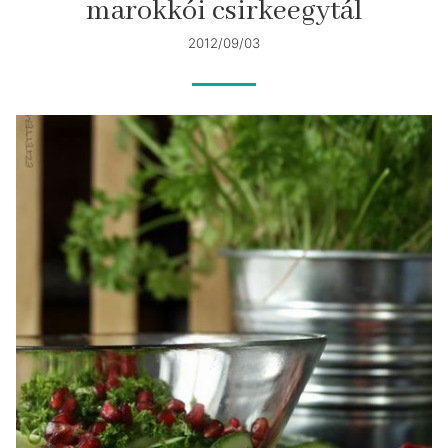
marokkói csirkeegytál
2012/09/03