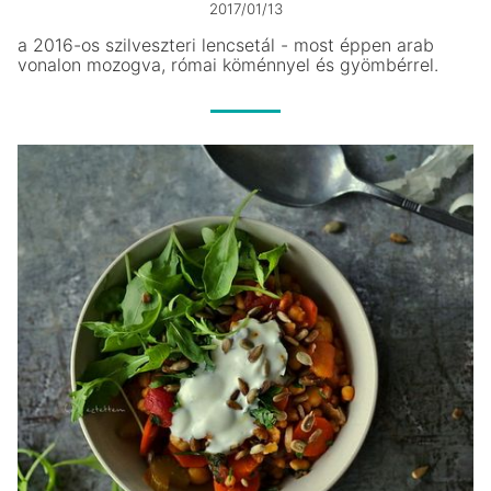
2017/01/13
a 2016-os szilveszteri lencsetál - most éppen arab
vonalon mozogva, római köménnyel és gyömbérrel.